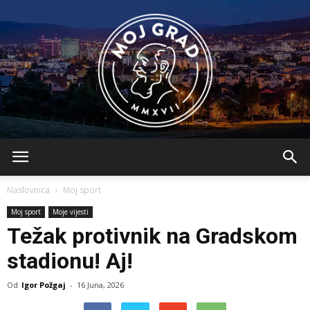
BLMojGrad
Naslovnica
Moj sport
Moj sport
Moje vijesti
Težak protivnik na Gradskom
stadionu! Aj!
Od
Igor Požgaj
-
16 Juna, 2026