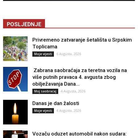
POSLJEDNJE
Privremeno zatvaranje šetališta u Srpskim
Toplicama
6 Avgusta, 2026
Moje vijesti
Zabrana saobraćaja za teretna vozila na
više putnih pravaca 4. avgusta zbog
obilježavanja Dana...
4 Avgusta, 2026
Moj saobraćaj
Danas je dan žalosti
4 Avgusta, 2026
Moje vijesti
Vozaču oduzet automobil nakon sudara: