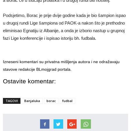
a Borac će u slučaju prolaska i u drugoj rundi biti nositelj.
Podsjetimo, Borac je prije dvije godine kada je bio šampion ispao
u drugoj rundi Lige šampiona od PAOK-a nakon što je prethodno
eliminisao Egnatiju iz Albanije, a onda je izborio nastup u grupnoj
fazi Lige konferencije i ispisao istoriju bh. fudbala.
Izneseni komentari su privatna mišljenja autora i ne odražavaju
stavove redakcije BLmojgrad portala.
Ostavite komentar:
TAGOVI
Banjaluka
borac
fudbal