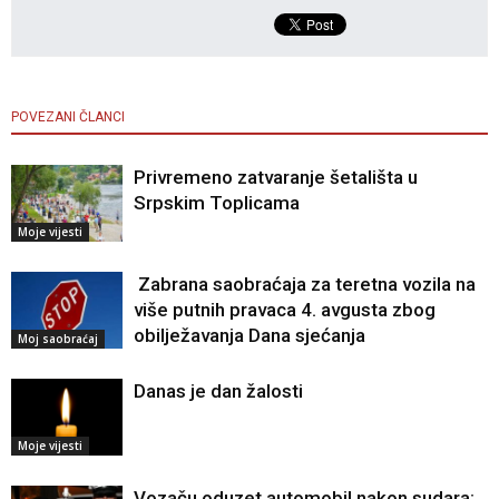
POVEZANI ČLANCI
Privremeno zatvaranje šetališta u
Srpskim Toplicama
Moje vijesti
Zabrana saobraćaja za teretna vozila na
više putnih pravaca 4. avgusta zbog
obilježavanja Dana sjećanja
Moj saobraćaj
Danas je dan žalosti
Moje vijesti
Vozaču oduzet automobil nakon sudara: