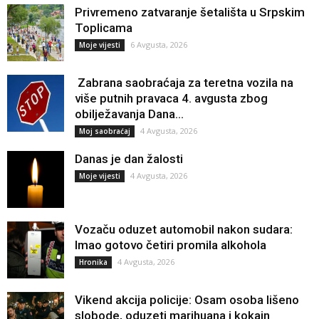
Privremeno zatvaranje šetališta u Srpskim
Toplicama
6 Avgusta, 2026
Moje vijesti
Zabrana saobraćaja za teretna vozila na
više putnih pravaca 4. avgusta zbog
obilježavanja Dana...
4 Avgusta, 2026
Moj saobraćaj
Danas je dan žalosti
4 Avgusta, 2026
Moje vijesti
Vozaču oduzet automobil nakon sudara:
Imao gotovo četiri promila alkohola
4 Avgusta, 2026
Hronika
Vikend akcija policije: Osam osoba lišeno
slobode, oduzeti marihuana i kokain