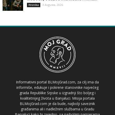
3 Avgusta, 2026
Hronika
Informativni portal BLMojGrad.com, za cilj ima da
informiše, edukuje i pokrene stanovnike najvećeg
grada Republike Srpske u izgradnji što boljeg i
kvalitetnijeg života u Banjaluci. Misija portala
BLMojGrad.com je da bude, najbolji saveznik
građanima ali i nadležnim službama u Gradu
Banjaluci kako bi zajedno, sa najboljim namjerama