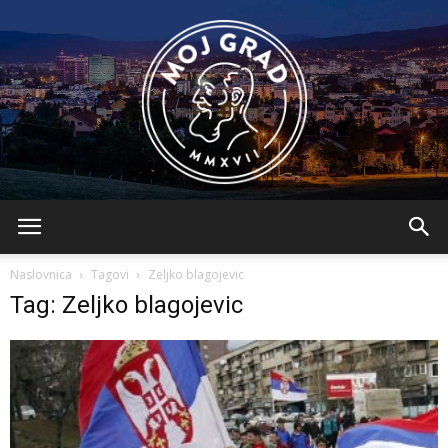
BLMojGrad
Naslovnica
Tagovi
Zeljko blagojevic
Tag: Zeljko blagojevic