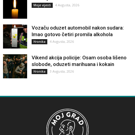
4 Avgusta, 2026
Moje vijesti
Vozaču oduzet automobil nakon sudara:
Imao gotovo četiri promila alkohola
4 Avgusta, 2026
Hronika
Vikend akcija policije: Osam osoba lišeno
slobode, oduzeti marihuana i kokain
3 Avgusta, 2026
Hronika