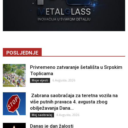
POSLJEDNJE
Privremeno zatvaranje šetališta u Srpskim
Toplicama
6 Avgusta, 2026
Moje vijesti
Zabrana saobraćaja za teretna vozila na
više putnih pravaca 4. avgusta zbog
obilježavanja Dana...
4 Avgusta, 2026
Moj saobraćaj
Danas je dan žalosti