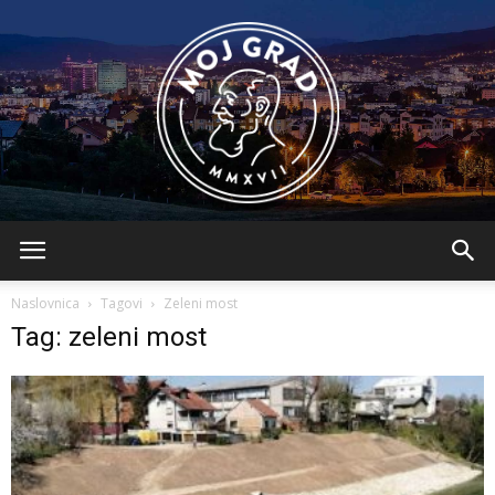
BLMojGrad
Naslovnica
Tagovi
Zeleni most
Tag: zeleni most