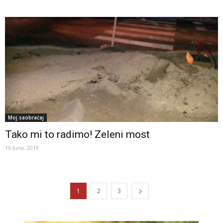
Moj saobraćaj
Tako mi to radimo! Zeleni most
16 Juna, 2019
1
2
3