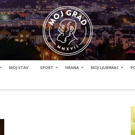
MOJ STAV
SPORT
HRANA
MOJ LJUBIMAC
PO
BLMojGrad