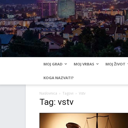
MOJ GRAD
MOJ VRBAS
MOJ ŽIVOT
KOGA NAZVATI?
Naslovnica
Tagovi
Vstv
Tag: vstv