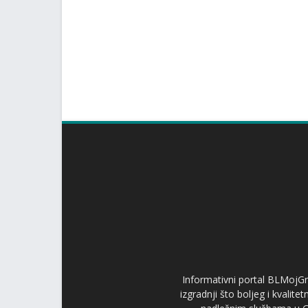
Informativni portal BLMojGr
izgradnji što boljeg i kvalit