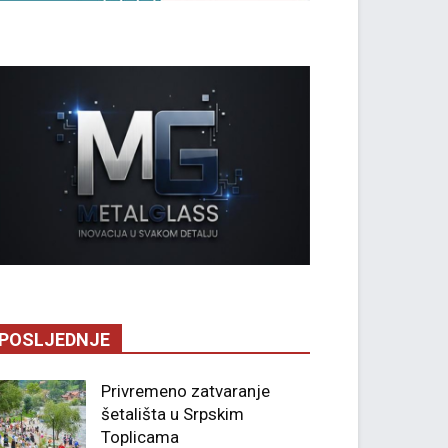
POSLJEDNJE
Privremeno zatvaranje
šetališta u Srpskim
Toplicama