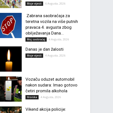
6 Avgusta, 2026
Moje vijesti
Zabrana saobraćaja za
teretna vozila na više putnih
pravaca 4. avgusta zbog
obilježavanja Dana...
4 Avgusta, 2026
Moj saobraćaj
Danas je dan žalosti
4 Avgusta, 2026
Moje vijesti
Vozaču oduzet automobil
nakon sudara: Imao gotovo
četiri promila alkohola
4 Avgusta, 2026
Hronika
Vikend akcija policije: