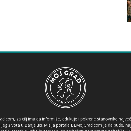
ad.com, za cilj ima da informiše, edukuje i pokrene stanovnike najve
etnijeg života u Banjaluci. Misija portala BLMojGrad.com je da bude, naj