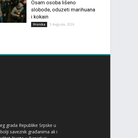
Osam osoba lišeno
slobode, oduzeti marihuana
i kokain
3 Avgusta, 2026
Hronika
ćeg grada Republike Srpske u
bolji saveznik građanima ali i