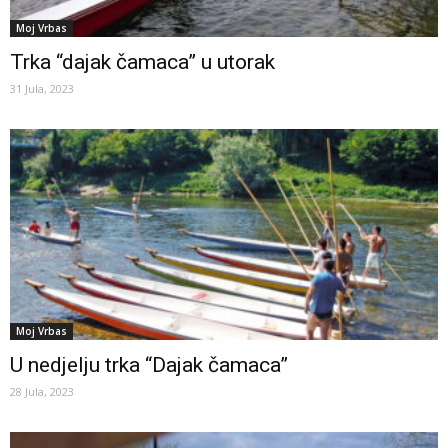
Moj Vrbas
Trka “dajak čamaca” u utorak
31 Jula, 2023
Moj Vrbas
U nedjelju trka “Dajak čamaca”
28 Jula, 2023