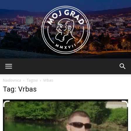
BLMojGrad
Naslovnica
Tagovi
Vrbas
Tag: Vrbas