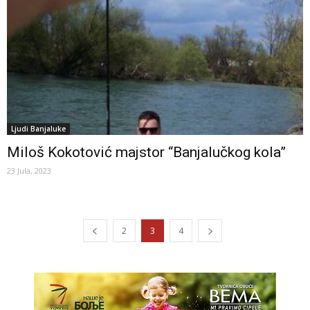
Ljudi Banjaluke
Miloš Kokotović majstor “Banjalučkog kola”
23 Jula, 2023
2
3
4