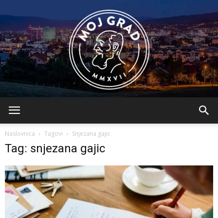
BLMojGrad
Naslovnica
Tagovi
Snjezana gajic
Tag: snjezana gajic