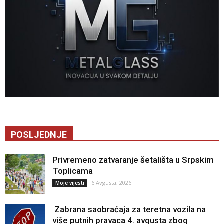
POSLJEDNJE
Privremeno zatvaranje šetališta u Srpskim
Toplicama
6 Avgusta, 2026
Moje vijesti
Zabrana saobraćaja za teretna vozila na
više putnih pravaca 4. avgusta zbog