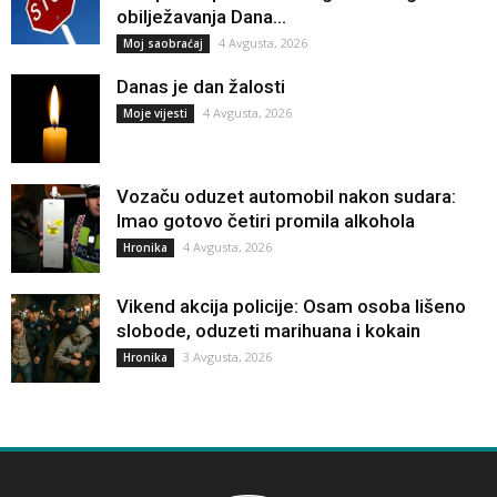
obilježavanja Dana...
4 Avgusta, 2026
Moj saobraćaj
Danas je dan žalosti
4 Avgusta, 2026
Moje vijesti
Vozaču oduzet automobil nakon sudara:
Imao gotovo četiri promila alkohola
4 Avgusta, 2026
Hronika
Vikend akcija policije: Osam osoba lišeno
slobode, oduzeti marihuana i kokain
3 Avgusta, 2026
Hronika