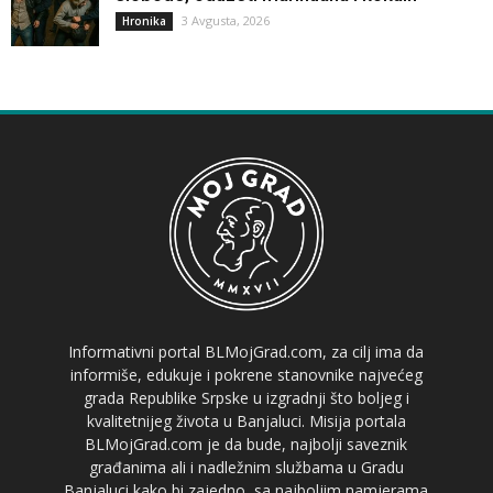
3 Avgusta, 2026
Hronika
Informativni portal BLMojGrad.com, za cilj ima da
informiše, edukuje i pokrene stanovnike najvećeg
grada Republike Srpske u izgradnji što boljeg i
kvalitetnijeg života u Banjaluci. Misija portala
BLMojGrad.com je da bude, najbolji saveznik
građanima ali i nadležnim službama u Gradu
Banjaluci kako bi zajedno, sa najboljim namjerama