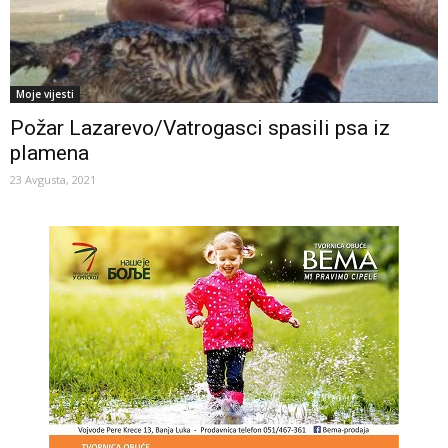
Moje vijesti
Požar Lazarevo/Vatrogasci spasili psa iz
plamena
23 Avgusta, 2021