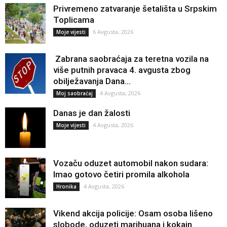
Privremeno zatvaranje šetališta u Srpskim
Toplicama
6 Avgusta, 2026
Moje vijesti
Zabrana saobraćaja za teretna vozila na
više putnih pravaca 4. avgusta zbog
obilježavanja Dana...
4 Avgusta, 2026
Moj saobraćaj
Danas je dan žalosti
4 Avgusta, 2026
Moje vijesti
Vozaču oduzet automobil nakon sudara:
Imao gotovo četiri promila alkohola
4 Avgusta, 2026
Hronika
Vikend akcija policije: Osam osoba lišeno
slobode, oduzeti marihuana i kokain