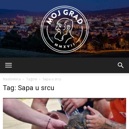
BLMojGrad
Naslovnica
Tagovi
Sapa u srcu
Tag: Sapa u srcu