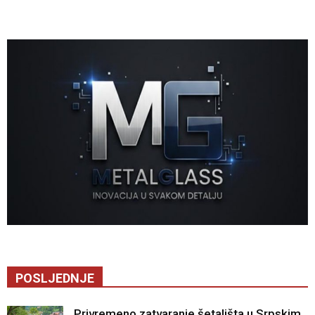
POSLJEDNJE
Privremeno zatvaranje šetališta u Srpskim