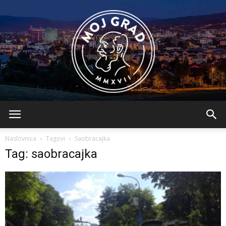
BLMojGrad
Naslovnica
Tagovi
Saobracajka
Tag: saobracajka