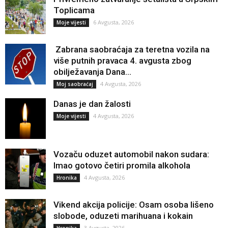
Toplicama
6 Avgusta, 2026
Moje vijesti
Zabrana saobraćaja za teretna vozila na
više putnih pravaca 4. avgusta zbog
obilježavanja Dana...
4 Avgusta, 2026
Moj saobraćaj
Danas je dan žalosti
4 Avgusta, 2026
Moje vijesti
Vozaču oduzet automobil nakon sudara:
Imao gotovo četiri promila alkohola
4 Avgusta, 2026
Hronika
Vikend akcija policije: Osam osoba lišeno
slobode, oduzeti marihuana i kokain
3 Avgusta, 2026