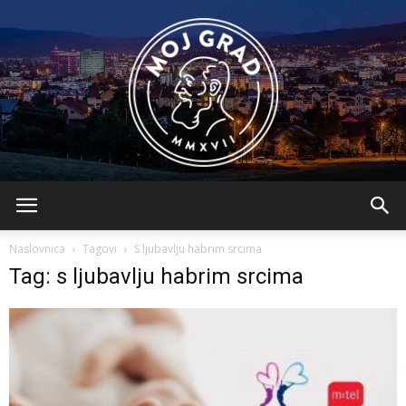
BLMojGrad
Naslovnica
Tagovi
S ljubavlju habrim srcima
Tag: s ljubavlju habrim srcima