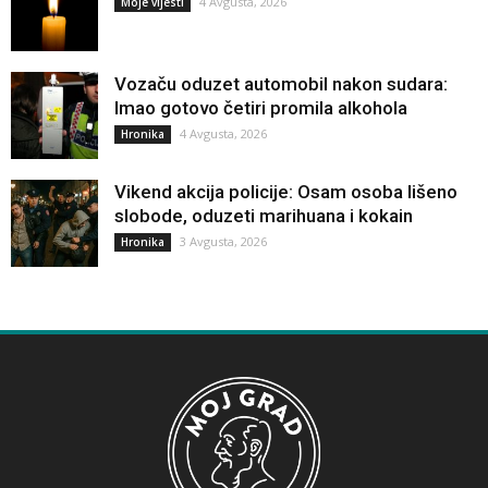
4 Avgusta, 2026
Moje vijesti
Vozaču oduzet automobil nakon sudara:
Imao gotovo četiri promila alkohola
4 Avgusta, 2026
Hronika
Vikend akcija policije: Osam osoba lišeno
slobode, oduzeti marihuana i kokain
3 Avgusta, 2026
Hronika