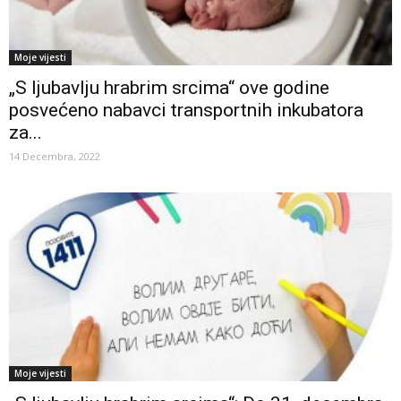
Moje vijesti
„S ljubavlju hrabrim srcima“ ove godine
posvećeno nabavci transportnih inkubatora
za...
14 Decembra, 2022
Moje vijesti