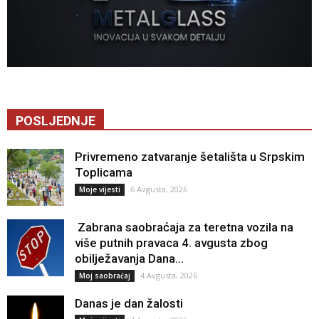
POSLJEDNJE
Privremeno zatvaranje šetališta u Srpskim
Toplicama
6 Avgusta, 2026
Moje vijesti
Zabrana saobraćaja za teretna vozila na
više putnih pravaca 4. avgusta zbog
obilježavanja Dana...
4 Avgusta, 2026
Moj saobraćaj
Danas je dan žalosti