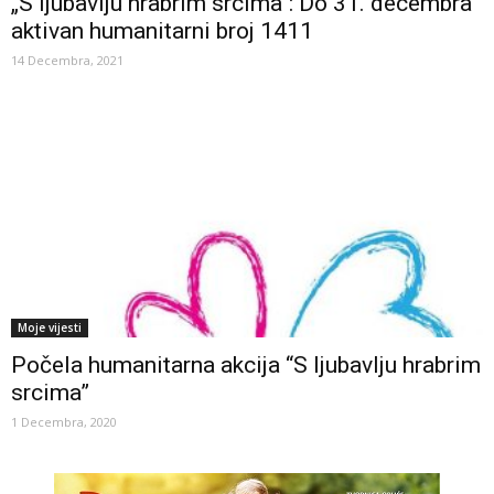
„S ljubavlju hrabrim srcima“: Do 31. decembra
aktivan humanitarni broj 1411
14 Decembra, 2021
Moje vijesti
Počela humanitarna akcija “S ljubavlju hrabrim
srcima”
1 Decembra, 2020