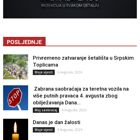
POSLJEDNJE
Privremeno zatvaranje šetališta u Srpskim
Toplicama
6 Avgusta, 2026
Moje vijesti
Zabrana saobraćaja za teretna vozila na
više putnih pravaca 4. avgusta zbog
obilježavanja Dana...
4 Avgusta, 2026
Moj saobraćaj
Danas je dan žalosti
4 Avgusta, 2026
Moje vijesti