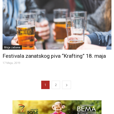
Moja zabava
Festivala zanatskog piva “Krafting” 18. maja
17 Maja, 2019
1
2