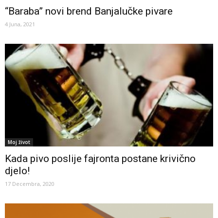
“Baraba” novi brend Banjalučke pivare
4 Juna, 2021
Moj život
Kada pivo poslije fajronta postane krivično
djelo!
17 Decembra, 2020