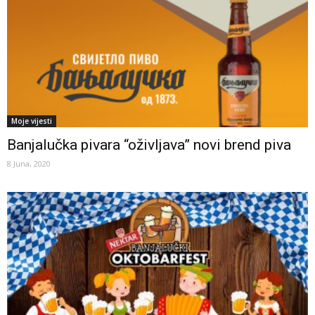
Moje vijesti
Banjalučka pivara “oživljava” novi brend piva
8 Juna, 2020