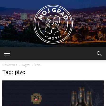
BLMojGrad
Naslovnica
Tagovi
Pivo
Tag: pivo