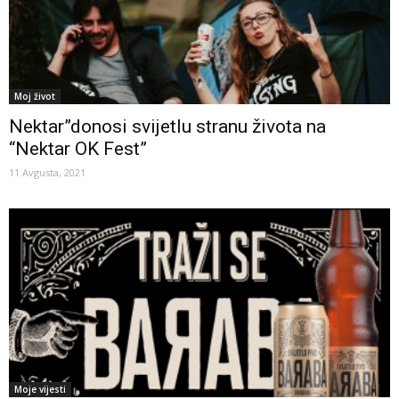
Moj život
Nektar”donosi svijetlu stranu života na
“Nektar OK Fest”
11 Avgusta, 2021
Moje vijesti