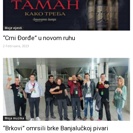
Moje vijesti
“Crni Đorđe” u novom ruhu
2 Februara, 2023
Moja muzika
“Brkovi” omrsili brke Banjalučkoj pivari