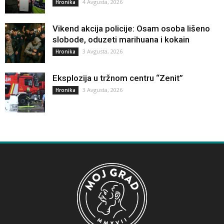
4 Avgusta, 2026
Hronika
Vikend akcija policije: Osam osoba lišeno
slobode, oduzeti marihuana i kokain
3 Avgusta, 2026
Hronika
Eksplozija u tržnom centru “Zenit”
3 Avgusta, 2026
Hronika