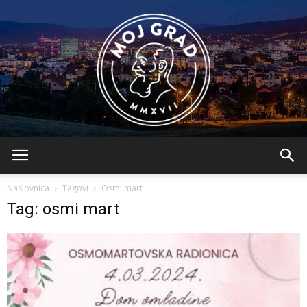
BLMojGrad
Naslovnica
Tagovi
Osmi mart
Tag: osmi mart