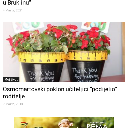
u Bruklinu”
4 Marta, 2021
Moj život
Osmomartovski poklon učiteljici “podijelio”
roditelje
7 Marta, 2018