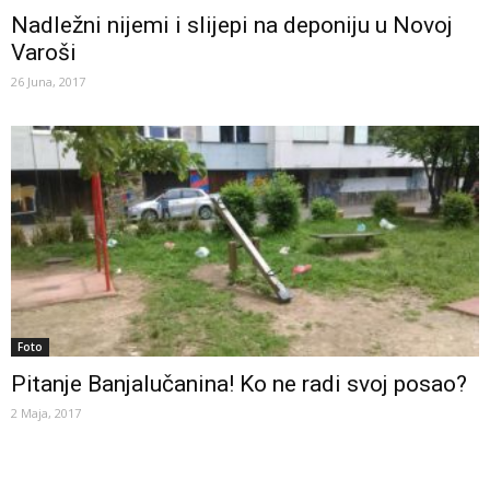
Nadležni nijemi i slijepi na deponiju u Novoj
Varoši
26 Juna, 2017
Foto
Pitanje Banjalučanina! Ko ne radi svoj posao?
2 Maja, 2017