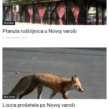
Hronika
Planula roštiljnica u Novoj varoši
21 Decembra, 2017
Moj život
Lisica prošetala po Novoj varoši