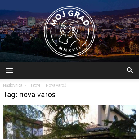
BLMojGrad
Naslovnica
Tagovi
Nova varoš
Tag: nova varoš