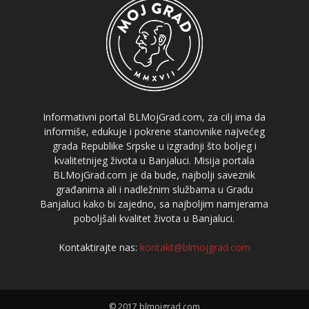
Informativni portal BLMojGrad.com, za cilj ima da
informiše, edukuje i pokrene stanovnike najvećeg
grada Republike Srpske u izgradnji što boljeg i
kvalitetnijeg života u Banjaluci. Misija portala
BLMojGrad.com je da bude, najbolji saveznik
građanima ali i nadležnim službama u Gradu
Banjaluci kako bi zajedno, sa najboljim namjerama
poboljšali kvalitet života u Banjaluci.
Kontaktirajte nas:
kontakt@blmojgrad.com
© 2017 blmojgrad.com