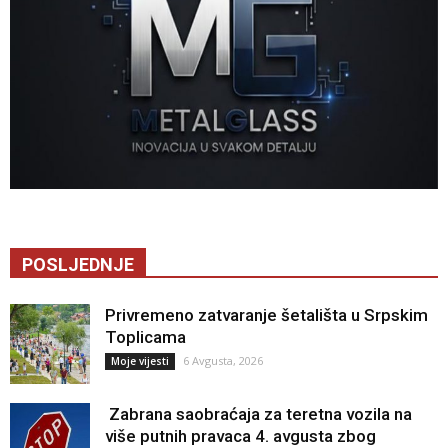
POSLJEDNJE
Privremeno zatvaranje šetališta u Srpskim
Toplicama
6 Avgusta, 2026
Moje vijesti
Zabrana saobraćaja za teretna vozila na
više putnih pravaca 4. avgusta zbog