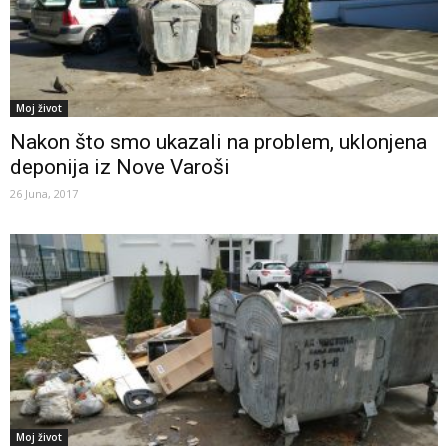
Moj život
Nakon što smo ukazali na problem, uklonjena
deponija iz Nove Varoši
26 Juna, 2017
Moj život