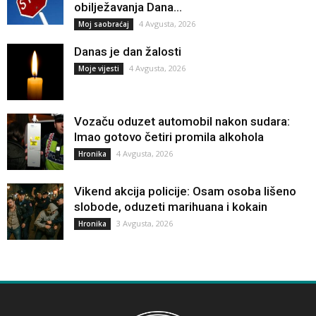
obilježavanja Dana...
4 Avgusta, 2026
Moj saobraćaj
Danas je dan žalosti
4 Avgusta, 2026
Moje vijesti
Vozaču oduzet automobil nakon sudara:
Imao gotovo četiri promila alkohola
4 Avgusta, 2026
Hronika
Vikend akcija policije: Osam osoba lišeno
slobode, oduzeti marihuana i kokain
3 Avgusta, 2026
Hronika