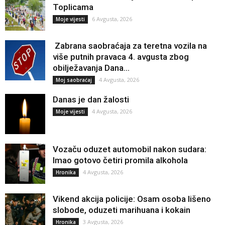
Toplicama
6 Avgusta, 2026
Moje vijesti
Zabrana saobraćaja za teretna vozila na
više putnih pravaca 4. avgusta zbog
obilježavanja Dana...
4 Avgusta, 2026
Moj saobraćaj
Danas je dan žalosti
4 Avgusta, 2026
Moje vijesti
Vozaču oduzet automobil nakon sudara:
Imao gotovo četiri promila alkohola
4 Avgusta, 2026
Hronika
Vikend akcija policije: Osam osoba lišeno
slobode, oduzeti marihuana i kokain
3 Avgusta, 2026
Hronika