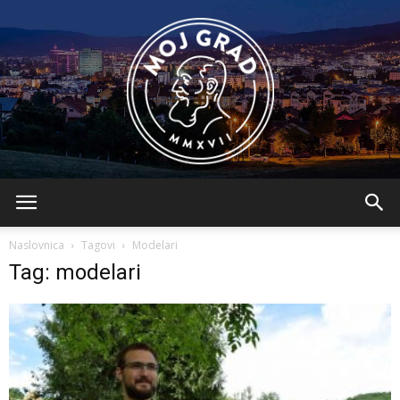
BLMojGrad
Naslovnica
Tagovi
Modelari
Tag: modelari