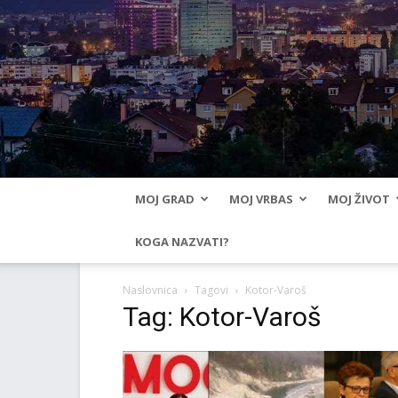
MOJ GRAD
MOJ VRBAS
MOJ ŽIVOT
KOGA NAZVATI?
Naslovnica
Tagovi
Kotor-Varoš
Tag: Kotor-Varoš