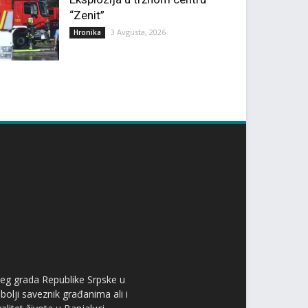
“Zenit”
3 Avgusta, 2026
Hronika
ćeg grada Republike Srpske u
bolji saveznik građanima ali i