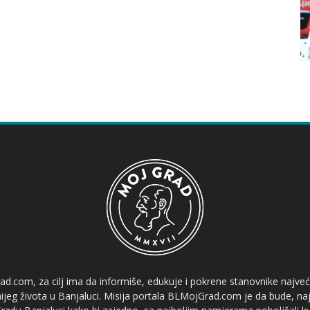
ad.com, za cilj ima da informiše, edukuje i pokrene stanovnike najve
etnijeg života u Banjaluci. Misija portala BLMojGrad.com je da bude, naj