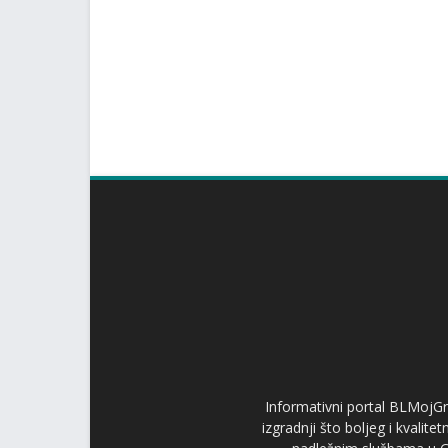
Informativni portal BLMojGr
izgradnji što boljeg i kvalit