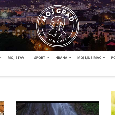
MOJ STAV
SPORT
HRANA
MOJ LJUBIMAC
PO
BLMojGrad