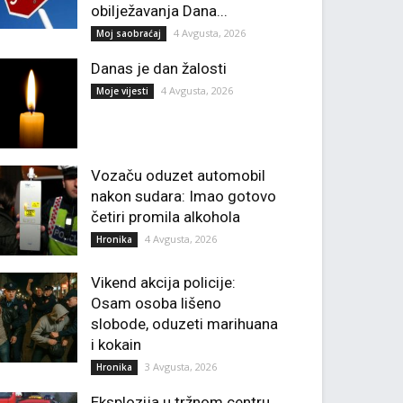
obilježavanja Dana...
4 Avgusta, 2026
Moj saobraćaj
Danas je dan žalosti
4 Avgusta, 2026
Moje vijesti
Vozaču oduzet automobil
nakon sudara: Imao gotovo
četiri promila alkohola
4 Avgusta, 2026
Hronika
Vikend akcija policije:
Osam osoba lišeno
slobode, oduzeti marihuana
i kokain
3 Avgusta, 2026
Hronika
Eksplozija u tržnom centru