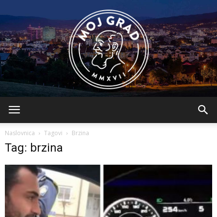
BLMojGrad
Naslovnica
Tagovi
Brzina
Tag: brzina