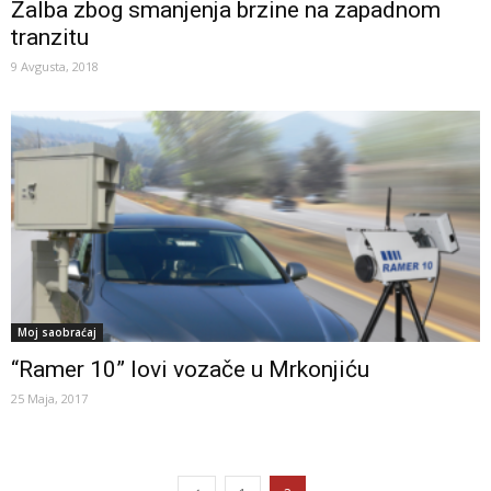
Žalba zbog smanjenja brzine na zapadnom
tranzitu
9 Avgusta, 2018
Moj saobraćaj
“Ramer 10” lovi vozače u Mrkonjiću
25 Maja, 2017