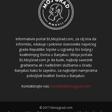
Informativni portal BLMojGrad.com, za cilj ima da
informiše, edukuje i pokrene stanovnike najvećeg
grada Republike Srpske u izgradnji što boljeg i
kvalitetnijeg života u Banjaluci. Misija portala
BLMojGrad.com je da bude, najbolji saveznik
građanima ali i nadležnim službama u Gradu
Banjaluci kako bi zajedno, sa najboljim namjerama
poboljšali kvalitet života u Banjaluci.
Kontaktirajte nas:
kontakt@blmojgrad.com
© 2017 blmojgrad.com