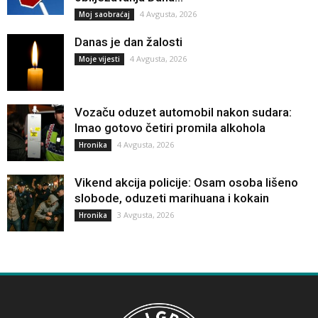
4 Avgusta, 2026
Moj saobraćaj
Danas je dan žalosti
4 Avgusta, 2026
Moje vijesti
Vozaču oduzet automobil nakon sudara:
Imao gotovo četiri promila alkohola
4 Avgusta, 2026
Hronika
Vikend akcija policije: Osam osoba lišeno
slobode, oduzeti marihuana i kokain
3 Avgusta, 2026
Hronika