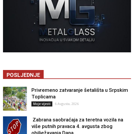
POSLJEDNJE
Privremeno zatvaranje šetališta u Srpskim
Toplicama
6 Avgusta, 2026
Moje vijesti
Zabrana saobraćaja za teretna vozila na
više putnih pravaca 4. avgusta zbog
obilježavanja Dana...