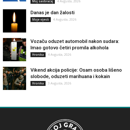
4 Avgusta, 2026
Moj saobraćaj
Danas je dan žalosti
4 Avgusta, 2026
Moje vijesti
Vozaču oduzet automobil nakon sudara:
Imao gotovo četiri promila alkohola
4 Avgusta, 2026
Hronika
Vikend akcija policije: Osam osoba lišeno
slobode, oduzeti marihuana i kokain
3 Avgusta, 2026
Hronika