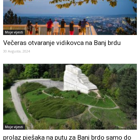
Moje vijesti
Večeras otvaranje vidikovca na Banj brdu
30 Avgusta, 2024
Moje vijesti
prolaz pješaka na putu za Banj brdo samo do