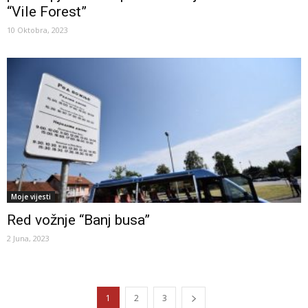
“Vile Forest”
10 Oktobra, 2023
Moje vijesti
Red vožnje “Banj busa”
2 Juna, 2023
1
2
3