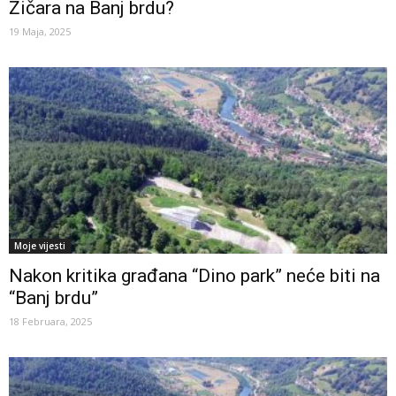
Žičara na Banj brdu?
19 Maja, 2025
Moje vijesti
Nakon kritika građana “Dino park” neće biti na
“Banj brdu”
18 Februara, 2025