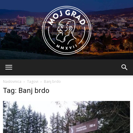
BLMojGrad
Naslovnica
Tagovi
Banj brdo
Tag: Banj brdo