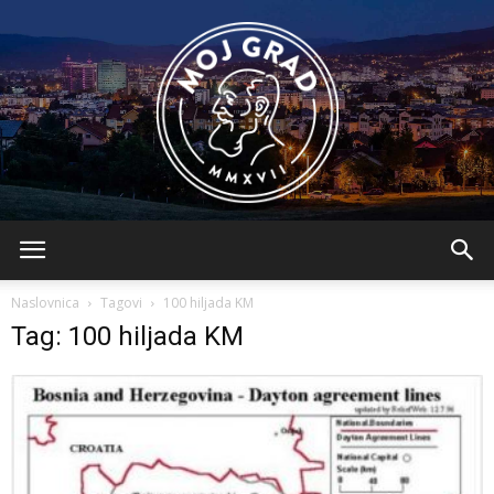
BLMojGrad
Naslovnica
Tagovi
100 hiljada KM
Tag: 100 hiljada KM