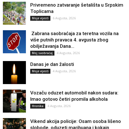
Privremeno zatvaranje šetališta u Srpskim
Toplicama
6 Avgusta, 2026
Moje vijesti
Zabrana saobraćaja za teretna vozila na
više putnih pravaca 4. avgusta zbog
obilježavanja Dana...
4 Avgusta, 2026
Moj saobraćaj
Danas je dan žalosti
4 Avgusta, 2026
Moje vijesti
Vozaču oduzet automobil nakon sudara:
Imao gotovo četiri promila alkohola
4 Avgusta, 2026
Hronika
Vikend akcija policije: Osam osoba lišeno
slobode, oduzeti marihuana i kokain