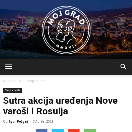
BLMojGrad
Naslovnica
Moje vijesti
Moje vijesti
Sutra akcija uređenja Nove
varoši i Rosulja
Od
Igor Požgaj
-
7 Aprila, 2022