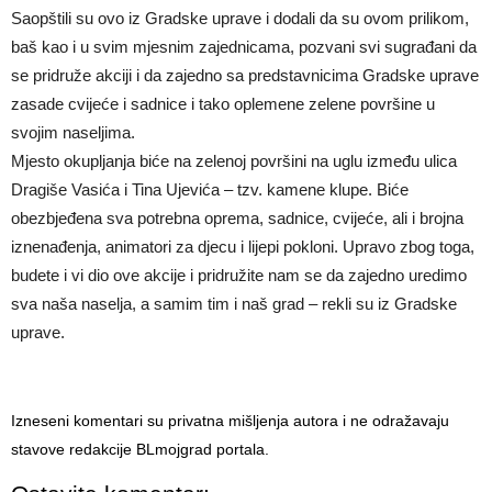
Saopštili su ovo iz Gradske uprave i dodali da su ovom prilikom,
baš kao i u svim mjesnim zajednicama, pozvani svi sugrađani da
se pridruže akciji i da zajedno sa predstavnicima Gradske uprave
zasade cvijeće i sadnice i tako oplemene zelene površine u
svojim naseljima.
Mjesto okupljanja biće na zelenoj površini na uglu između ulica
Dragiše Vasića i Tina Ujevića – tzv. kamene klupe. Biće
obezbjeđena sva potrebna oprema, sadnice, cvijeće, ali i brojna
iznenađenja, animatori za djecu i lijepi pokloni. Upravo zbog toga,
budete i vi dio ove akcije i pridružite nam se da zajedno uredimo
sva naša naselja, a samim tim i naš grad – rekli su iz Gradske
uprave.
Izneseni komentari su privatna mišljenja autora i ne odražavaju
stavove redakcije BLmojgrad portala.