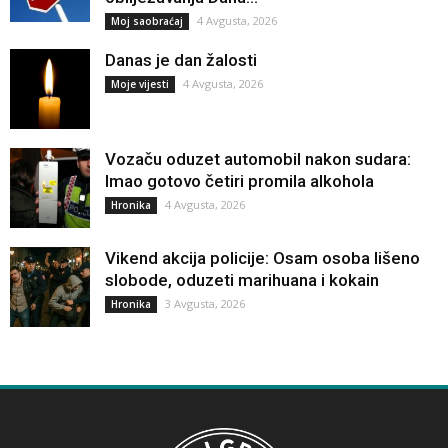
4 Avgusta, 2026
Moj saobraćaj
Danas je dan žalosti
4 Avgusta, 2026
Moje vijesti
Vozaču oduzet automobil nakon sudara:
Imao gotovo četiri promila alkohola
4 Avgusta, 2026
Hronika
Vikend akcija policije: Osam osoba lišeno
slobode, oduzeti marihuana i kokain
3 Avgusta, 2026
Hronika