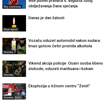
više putnih pravaca 4. avgusta zbog
obilježavanja Dana sjećanja
Moj saobraćaj
Danas je dan žalosti
Moje vijesti
Vozaču oduzet automobil nakon sudara:
Imao gotovo četiri promila alkohola
Hronika
Vikend akcija policije: Osam osoba lišeno
slobode, oduzeti marihuana i kokain
Hronika
Eksplozija u tržnom centru “Zenit”
Hronika