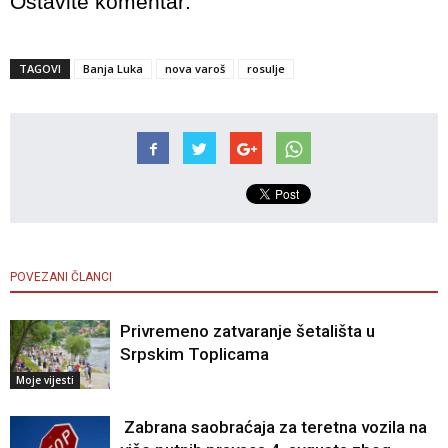
Ostavite komentar:
TAGOVI
Banja Luka
nova varoš
rosulje
POVEZANI ČLANCI
Privremeno zatvaranje šetališta u
Srpskim Toplicama
Moje vijesti
Zabrana saobraćaja za teretna vozila na