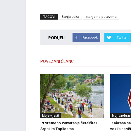
TAGOVI
Banja Luka
stanje na putevima
PODIJELI
Facebook
Twitter
POVEZANI ČLANCI
Moje vijesti
Moj saobrać
Privremeno zatvaranje šetališta u
Zabrana sao
Srpskim Toplicama
vozila na vi