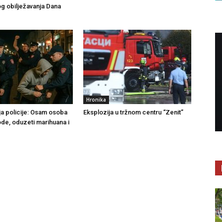
g obilježavanja Dana
Hronika
ja policije: Osam osoba
Eksplozija u tržnom centru “Zenit”
ode, oduzeti marihuana i