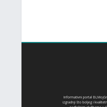
Informativni portal BLMojGr
izgradnji što boljeg i kvalit