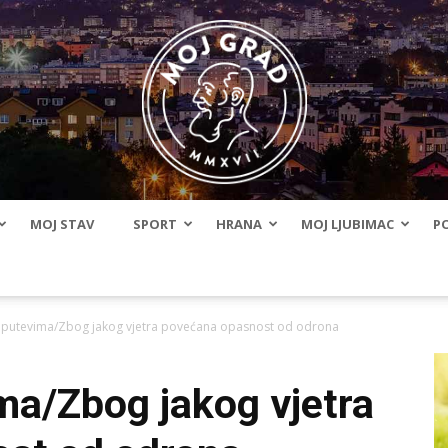
MOJ STAV
SPORT
HRANA
MOJ LJUBIMAC
PO
BLMojGrad
a putevima/Zbog jakog vjetra povećana opasnost od odrona
ma/Zbog jakog vjetra