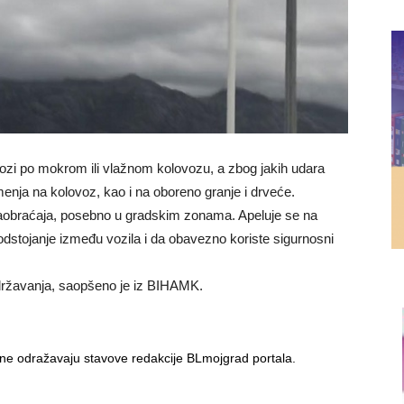
ozi po mokrom ili vlažnom kolovozu, a zbog jakih udara
nja na kolovoz, kao i na oboreno granje i drveće.
aobraćaja, posebno u gradskim zonama. Apeluje se na
stojanje između vozila i da obavezno koriste sigurnosni
državanja, saopšeno je iz BIHAMK.
i ne odražavaju stavove redakcije BLmojgrad portala.