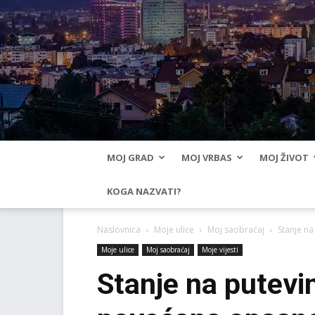
MOJ GRAD
MOJ VRBAS
MOJ ŽIVOT
KOGA NAZVATI?
Naslovnica
Moje ulice
Moj saobraćaj
Stanje n
Moje ulice
Moj saobraćaj
Moje vijesti
Stanje na putevi