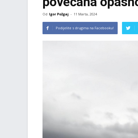
povećana opasno
Od
Igor Požgaj
-
11 Marta, 2024
Podijelite s drugima na Facebooku!