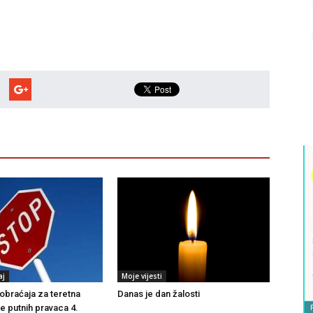
aj
Moje vijesti
braćaja za teretna
Danas je dan žalosti
še putnih pravaca 4.