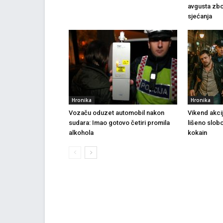
avgusta zbo
sjećanja
Hronika
Hronika
Vozaču oduzet automobil nakon
Vikend akci
sudara: Imao gotovo četiri promila
lišeno slob
alkohola
kokain