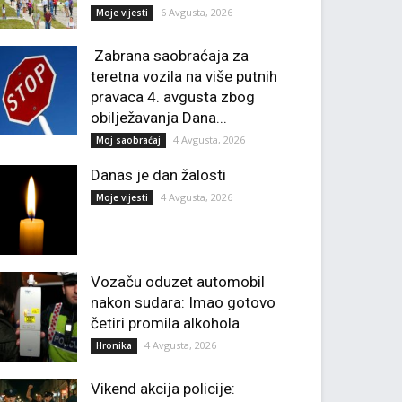
6 Avgusta, 2026
Moje vijesti
Zabrana saobraćaja za
teretna vozila na više putnih
pravaca 4. avgusta zbog
obilježavanja Dana...
4 Avgusta, 2026
Moj saobraćaj
Danas je dan žalosti
4 Avgusta, 2026
Moje vijesti
Vozaču oduzet automobil
nakon sudara: Imao gotovo
četiri promila alkohola
4 Avgusta, 2026
Hronika
Vikend akcija policije: