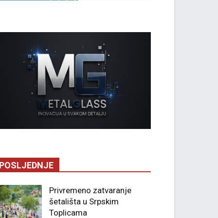
POSLJEDNJE
Privremeno zatvaranje
šetališta u Srpskim
Toplicama