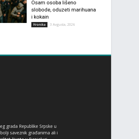
Osam osoba lišeno
slobode, oduzeti marihuana
i kokain
3 Avgusta, 2026
Hronika
ćeg grada Republike Srpske u
bolji saveznik građanima ali i