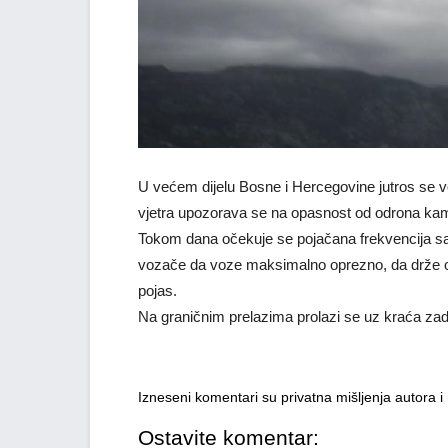
U većem dijelu Bosne i Hercegovine jutros se v
vjetra upozorava se na opasnost od odrona kame
Tokom dana očekuje se pojačana frekvencija s
vozače da voze maksimalno oprezno, da drže od
pojas.
Na graničnim prelazima prolazi se uz kraća za
Izneseni komentari su privatna mišljenja autora 
Ostavite komentar: