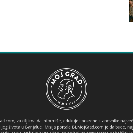
ad.com, za cilj ima da informiše, edukuje i pokrene stanovnike najve
etnijeg života u Banjaluci. Misija portala BLMojGrad.com je da bude, naj