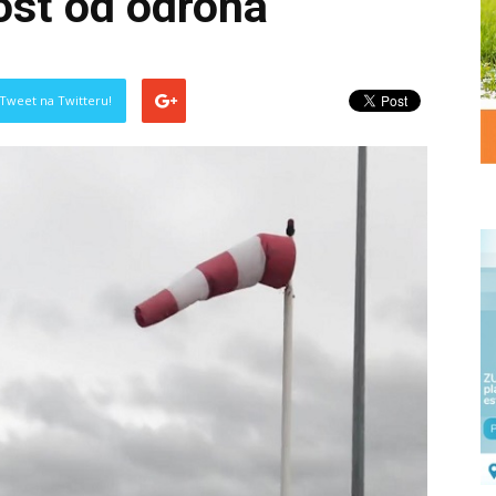
st od odrona
Tweet na Twitteru!