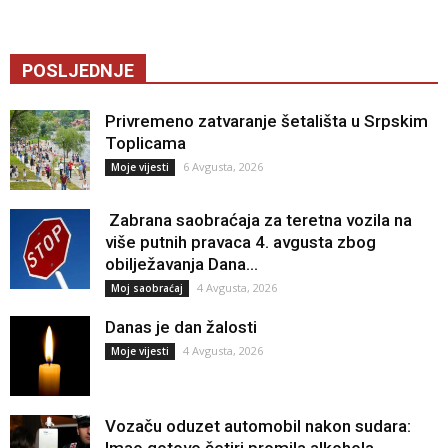
POSLJEDNJE
Privremeno zatvaranje šetališta u Srpskim
Toplicama
6 Avgusta, 2026
Moje vijesti
Zabrana saobraćaja za teretna vozila na
više putnih pravaca 4. avgusta zbog
obilježavanja Dana...
4 Avgusta, 2026
Moj saobraćaj
Danas je dan žalosti
4 Avgusta, 2026
Moje vijesti
Vozaču oduzet automobil nakon sudara:
Imao gotovo četiri promila alkohola