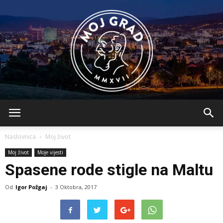
BLMojGrad
Naslovnica
Moj život
Moj život
Moje vijesti
Spasene rode stigle na Maltu
Od
Igor Požgaj
-
3 Oktobra, 2017