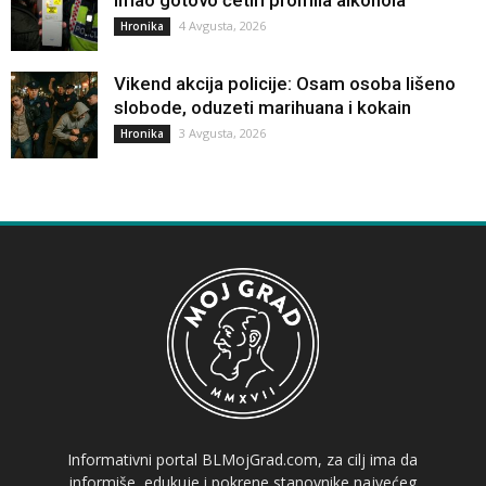
4 Avgusta, 2026
Hronika
Vikend akcija policije: Osam osoba lišeno
slobode, oduzeti marihuana i kokain
3 Avgusta, 2026
Hronika
Informativni portal BLMojGrad.com, za cilj ima da
informiše, edukuje i pokrene stanovnike najvećeg