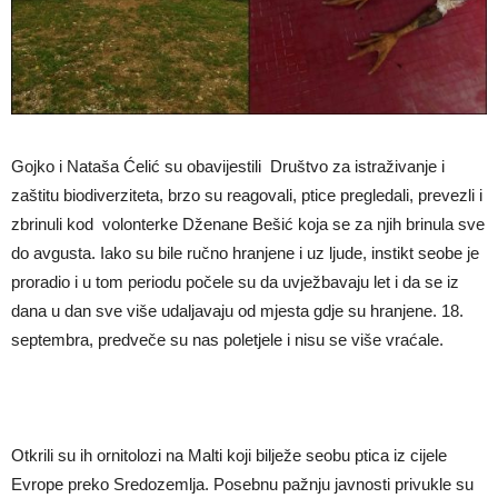
Gojko i Nataša Ćelić su obavijestili Društvo za istraživanje i
zaštitu biodiverziteta, brzo su reagovali, ptice pregledali, prevezli i
zbrinuli kod volonterke Dženane Bešić koja se za njih brinula sve
do avgusta. Iako su bile ručno hranjene i uz ljude, instikt seobe je
proradio i u tom periodu počele su da uvježbavaju let i da se iz
dana u dan sve više udaljavaju od mjesta gdje su hranjene. 18.
septembra, predveče su nas poletjele i nisu se više vraćale.
Otkrili su ih ornitolozi na Malti koji bilježe seobu ptica iz cijele
Evrope preko Sredozemlja. Posebnu pažnju javnosti privukle su