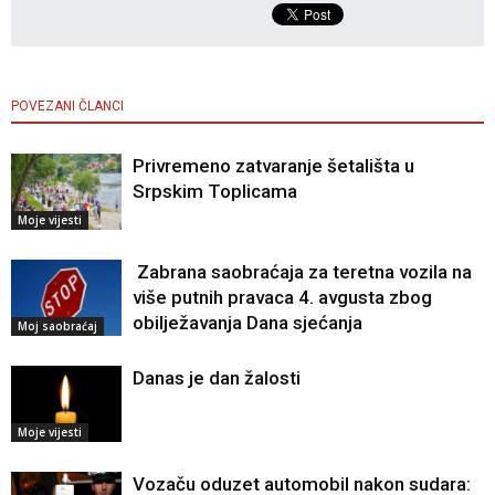
POVEZANI ČLANCI
Privremeno zatvaranje šetališta u
Srpskim Toplicama
Moje vijesti
Zabrana saobraćaja za teretna vozila na
više putnih pravaca 4. avgusta zbog
obilježavanja Dana sjećanja
Moj saobraćaj
Danas je dan žalosti
Moje vijesti
Vozaču oduzet automobil nakon sudara: