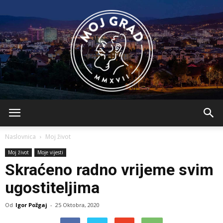
BLMojGrad
Naslovnica
Moj život
Moj život
Moje vijesti
Skraćeno radno vrijeme svim
ugostiteljima
Od
Igor Požgaj
-
25 Oktobra, 2020