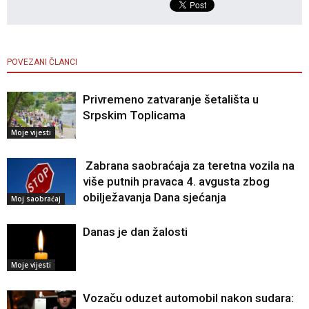
POVEZANI ČLANCI
Privremeno zatvaranje šetališta u
Srpskim Toplicama
Moje vijesti
Zabrana saobraćaja za teretna vozila na
više putnih pravaca 4. avgusta zbog
obilježavanja Dana sjećanja
Moj saobraćaj
Danas je dan žalosti
Moje vijesti
Vozaču oduzet automobil nakon sudara: