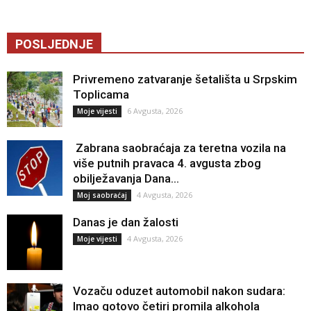
POSLJEDNJE
Privremeno zatvaranje šetališta u Srpskim
Toplicama
6 Avgusta, 2026
Moje vijesti
Zabrana saobraćaja za teretna vozila na
više putnih pravaca 4. avgusta zbog
obilježavanja Dana...
4 Avgusta, 2026
Moj saobraćaj
Danas je dan žalosti
4 Avgusta, 2026
Moje vijesti
Vozaču oduzet automobil nakon sudara:
Imao gotovo četiri promila alkohola