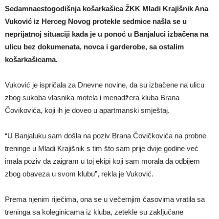
Sedamnaestogodišnja košarkašica ŽKK Mladi Krajišnik Ana
Vuković iz Herceg Novog protekle sedmice našla se u
neprijatnoj situaciji kada je u ponoć u Banjaluci izbačena na
ulicu bez dokumenata, novca i garderobe, sa ostalim
košarkašicama.
Vuković je ispričala za Dnevne novine, da su izbačene na ulicu
zbog sukoba vlasnika motela i menadžera kluba Brana
Čovikovića, koji ih je doveo u apartmanski smještaj.
“U Banjaluku sam došla na poziv Brana Čovičkovića na probne
treninge u Mladi Krajišnik s tim što sam prije dvije godine već
imala poziv da zaigram u toj ekipi koji sam morala da odbijem
zbog obaveza u svom klubu”, rekla je Vuković.
Prema njenim riječima, ona se u večernjim časovima vratila sa
treninga sa koleginicama iz kluba, zetekle su zaključane