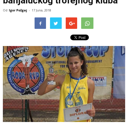
banjalučkog trofejnog kluba
Od
Igor Požgaj
-
17 Juna, 2018