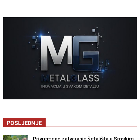
POSLJEDNJE
Privremeno zatvaranje šetališta u Srpskim