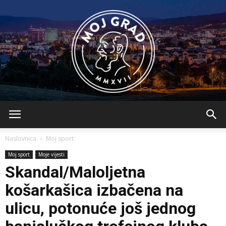
BLMojGrad
Naslovnica
Moj sport
Moj sport
Moje vijesti
Skandal/Maloljetna
košarkašica izbačena na
ulicu, potonuće još jednog