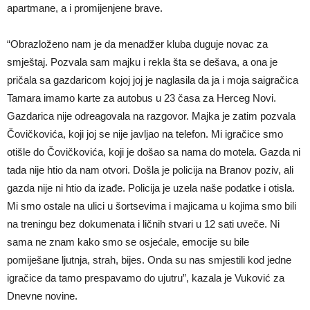
apartmane, a i promijenjene brave.
“Obrazloženo nam je da menadžer kluba duguje novac za
smještaj. Pozvala sam majku i rekla šta se dešava, a ona je
pričala sa gazdaricom kojoj joj je naglasila da ja i moja saigračica
Tamara imamo karte za autobus u 23 časa za Herceg Novi.
Gazdarica nije odreagovala na razgovor. Majka je zatim pozvala
Čovičkovića, koji joj se nije javljao na telefon. Mi igračice smo
otišle do Čovičkovića, koji je došao sa nama do motela. Gazda ni
tada nije htio da nam otvori. Došla je policija na Branov poziv, ali
gazda nije ni htio da izađe. Policija je uzela naše podatke i otisla.
Mi smo ostale na ulici u šortsevima i majicama u kojima smo bili
na treningu bez dokumenata i ličnih stvari u 12 sati uveče. Ni
sama ne znam kako smo se osjećale, emocije su bile
pomiješane ljutnja, strah, bijes. Onda su nas smjestili kod jedne
igračice da tamo prespavamo do ujutru”, kazala je Vuković za
Dnevne novine.