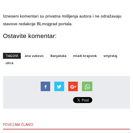
Izneseni komentari su privatna mišljenja autora i ne odražavaju
stavove redakcije BLmojgrad portala.
Ostavite komentar:
TAGOVI
ana vukovic
Banjaluka
mladi krajisnik
smjestaj
ulica
POVEZANI ČLANCI