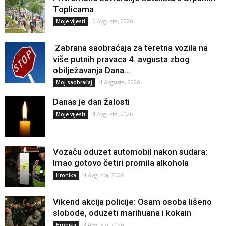
Toplicama
6 Avgusta, 2026
Moje vijesti
Zabrana saobraćaja za teretna vozila na
više putnih pravaca 4. avgusta zbog
obilježavanja Dana...
4 Avgusta, 2026
Moj saobraćaj
Danas je dan žalosti
4 Avgusta, 2026
Moje vijesti
Vozaču oduzet automobil nakon sudara:
Imao gotovo četiri promila alkohola
4 Avgusta, 2026
Hronika
Vikend akcija policije: Osam osoba lišeno
slobode, oduzeti marihuana i kokain
3 Avgusta, 2026
Hronika