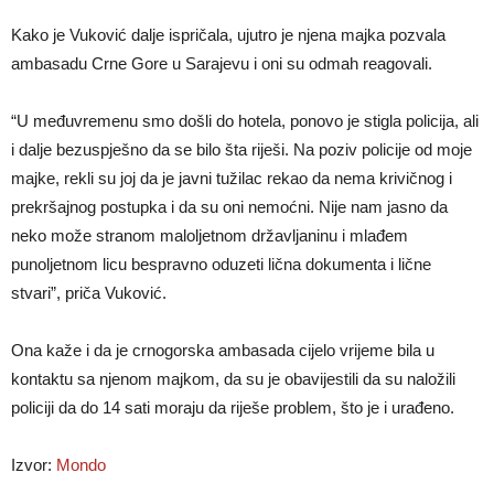
Kako je Vuković dalje ispričala, ujutro je njena majka pozvala
ambasadu Crne Gore u Sarajevu i oni su odmah reagovali.
“U međuvremenu smo došli do hotela, ponovo je stigla policija, ali
i dalje bezuspješno da se bilo šta riješi. Na poziv policije od moje
majke, rekli su joj da je javni tužilac rekao da nema krivičnog i
prekršajnog postupka i da su oni nemoćni. Nije nam jasno da
neko može stranom maloljetnom državljaninu i mlađem
punoljetnom licu bespravno oduzeti lična dokumenta i lične
stvari”, priča Vuković.
Ona kaže i da je crnogorska ambasada cijelo vrijeme bila u
kontaktu sa njenom majkom, da su je obavijestili da su naložili
policiji da do 14 sati moraju da riješe problem, što je i urađeno.
Izvor:
Mondo