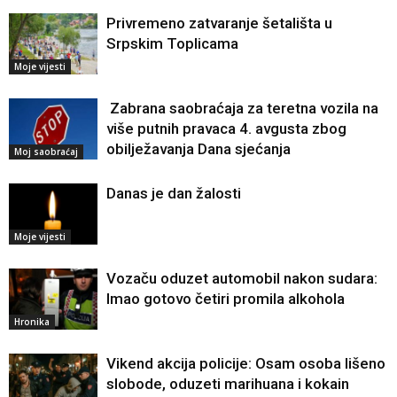
Privremeno zatvaranje šetališta u
Srpskim Toplicama
Moje vijesti
Zabrana saobraćaja za teretna vozila na
više putnih pravaca 4. avgusta zbog
obilježavanja Dana sjećanja
Moj saobraćaj
Danas je dan žalosti
Moje vijesti
Vozaču oduzet automobil nakon sudara:
Imao gotovo četiri promila alkohola
Hronika
Vikend akcija policije: Osam osoba lišeno
slobode, oduzeti marihuana i kokain