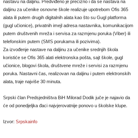
nastavu na daljinu. Predviđeno je precizno i da se nastava na
daljinu za učenike osnovne škole realizuje upotrebom Ofis 365
alata ili putem drugih digitalnih alata kao što su Gugl platforma
(gugl učionice), privatnih imejl adresa nastavnika, komunikacijom
putem društvenih mreža i servisa za razmjenu poruka (Viber) ili
telefonskim putem (SMS porukama ili pozivima).
Za izvođenje nastave na daljinu za učenike srednjih škola
koristiće se Ofis 365 alati elektronska pošta, sajt škole, gugl
učionice, blogovi škola, društvene mreže i servisi za razmjenu
poruka. Nastavni čas, realizovan na daljinu i putem elektronskih
alata, traje najviše 30 minuta.
Srpski član Predsjedništva BiH Milorad Dodik juče je najavio da
će od ponedjeljka đaci najvjerovatnije ponovo u školske klupe.
Izvor:
Srpskainfo