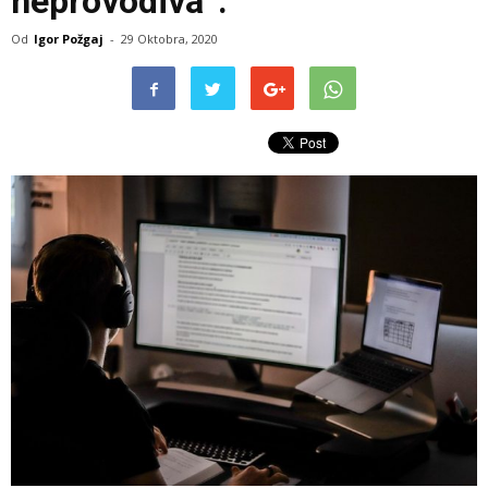
neprovodiva”.
Od
Igor Požgaj
-
29 Oktobra, 2020