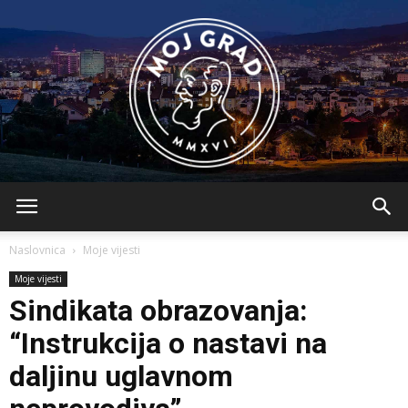
BLMojGrad
Naslovnica
Moje vijesti
Moje vijesti
Sindikata obrazovanja:
“Instrukcija o nastavi na
daljinu uglavnom