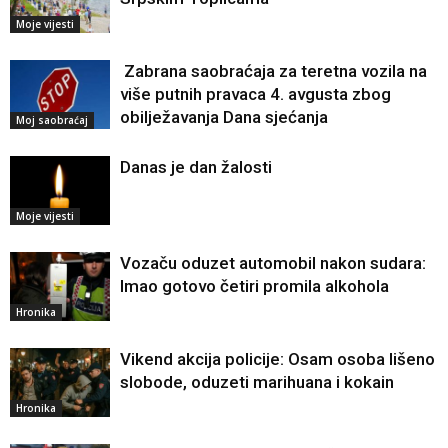
Moje vijesti
Zabrana saobraćaja za teretna vozila na
više putnih pravaca 4. avgusta zbog
obilježavanja Dana sjećanja
Moj saobraćaj
Danas je dan žalosti
Moje vijesti
Vozaču oduzet automobil nakon sudara:
Imao gotovo četiri promila alkohola
Hronika
Vikend akcija policije: Osam osoba lišeno
slobode, oduzeti marihuana i kokain
Hronika