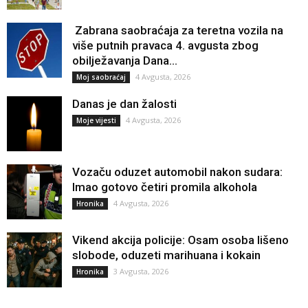
Zabrana saobraćaja za teretna vozila na
više putnih pravaca 4. avgusta zbog
obilježavanja Dana...
4 Avgusta, 2026
Moj saobraćaj
Danas je dan žalosti
4 Avgusta, 2026
Moje vijesti
Vozaču oduzet automobil nakon sudara:
Imao gotovo četiri promila alkohola
4 Avgusta, 2026
Hronika
Vikend akcija policije: Osam osoba lišeno
slobode, oduzeti marihuana i kokain
3 Avgusta, 2026
Hronika