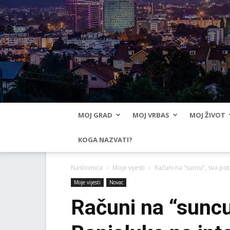
MOJ GRAD
MOJ VRBAS
MOJ ŽIVOT
KOGA NAZVATI?
Naslovnica
Moje vijesti
Računi na “suncu”, sva po
Moje vijesti
Novac
Računi na “suncu