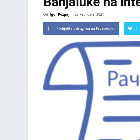
Banjaluke na int
Od
Igor Požgaj
-
22 Februara, 2021
Podijelite s drugima na Facebooku!