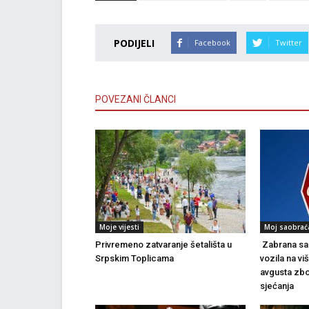
PODIJELI
Facebook
Twitter
POVEZANI ČLANCI
Moje vijesti
Moj saobrać
Privremeno zatvaranje šetališta u
Zabrana sao
Srpskim Toplicama
vozila na vi
avgusta zbo
sjećanja