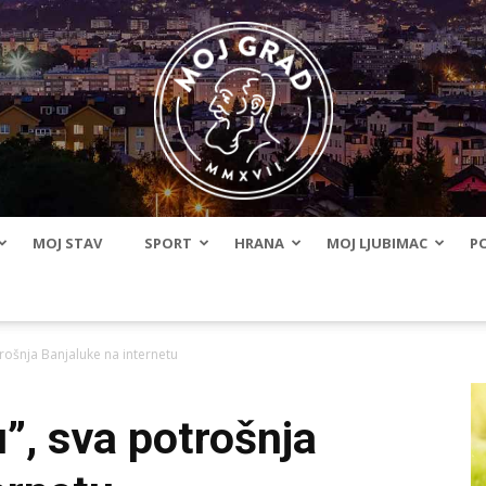
MOJ STAV
SPORT
HRANA
MOJ LJUBIMAC
PO
BLMojGrad
trošnja Banjaluke na internetu
”, sva potrošnja