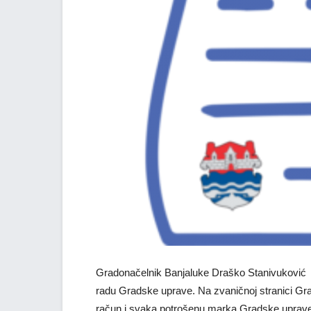
Gradonačelnik Banjaluke Draško Stanivuković p
radu Gradske uprave. Na zvaničnoj stranici Grada
račun i svaka potrošenu marka Gradske uprave