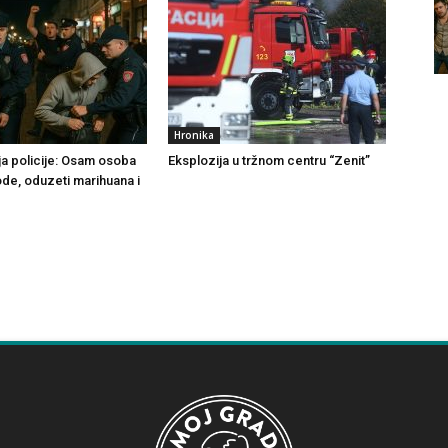
Hronika
ja policije: Osam osoba
Eksplozija u tržnom centru “Zenit”
ode, oduzeti marihuana i