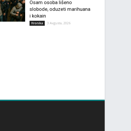
Osam osoba lišeno
slobode, oduzeti marihuana
i kokain
3 Avgusta, 2026
Hronika