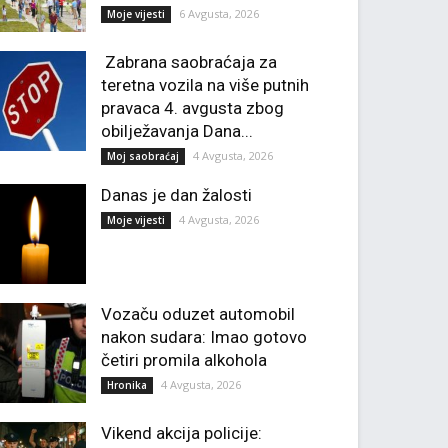
6 Avgusta, 2026
Moje vijesti
Zabrana saobraćaja za
teretna vozila na više putnih
pravaca 4. avgusta zbog
obilježavanja Dana...
4 Avgusta, 2026
Moj saobraćaj
Danas je dan žalosti
4 Avgusta, 2026
Moje vijesti
Vozaču oduzet automobil
nakon sudara: Imao gotovo
četiri promila alkohola
4 Avgusta, 2026
Hronika
Vikend akcija policije: