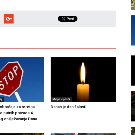
aj
Moje vijesti
braćaja za teretna
Danas je dan žalosti
še putnih pravaca 4.
g obilježavanja Dana