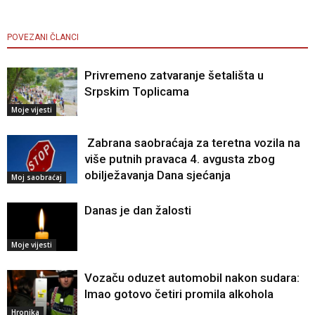
POVEZANI ČLANCI
Privremeno zatvaranje šetališta u
Srpskim Toplicama
Moje vijesti
Zabrana saobraćaja za teretna vozila na
više putnih pravaca 4. avgusta zbog
obilježavanja Dana sjećanja
Moj saobraćaj
Danas je dan žalosti
Moje vijesti
Vozaču oduzet automobil nakon sudara:
Imao gotovo četiri promila alkohola
Hronika