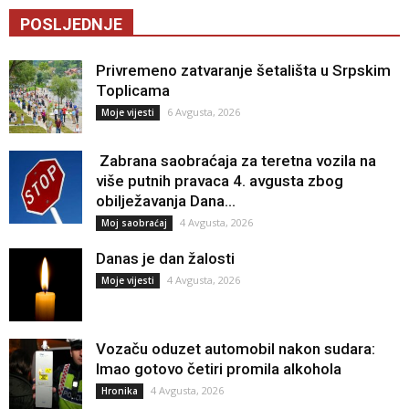
POSLJEDNJE
Privremeno zatvaranje šetališta u Srpskim
Toplicama
6 Avgusta, 2026
Moje vijesti
Zabrana saobraćaja za teretna vozila na
više putnih pravaca 4. avgusta zbog
obilježavanja Dana...
4 Avgusta, 2026
Moj saobraćaj
Danas je dan žalosti
4 Avgusta, 2026
Moje vijesti
Vozaču oduzet automobil nakon sudara:
Imao gotovo četiri promila alkohola
4 Avgusta, 2026
Hronika