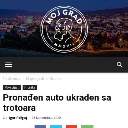
BLMojGrad
Naslovnica
Moje vijesti
Hronika
Moje vijesti
Hronika
Pronađen auto ukraden sa
trotoara
Od
Igor Požgaj
-
13 Decembra, 2020