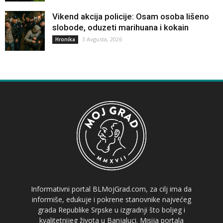
Vikend akcija policije: Osam osoba lišeno
slobode, oduzeti marihuana i kokain
3 Avgusta, 2026
Hronika
Informativni portal BLMojGrad.com, za cilj ima da
informiše, edukuje i pokrene stanovnike najvećeg
grada Republike Srpske u izgradnji što boljeg i
kvalitetnijeg života u Banjaluci. Misija portala