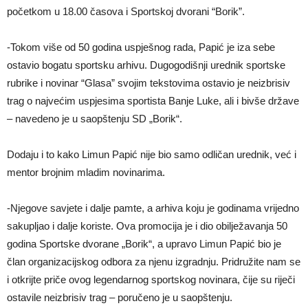
početkom u 18.00 časova i Sportskoj dvorani “Borik”.
-Tokom više od 50 godina uspješnog rada, Papić je iza sebe
ostavio bogatu sportsku arhivu. Dugogodišnji urednik sportske
rubrike i novinar “Glasa” svojim tekstovima ostavio je neizbrisiv
trag o najvećim uspjesima sportista Banje Luke, ali i bivše države
– navedeno je u saopštenju SD „Borik“.
Dodaju i to kako Limun Papić nije bio samo odličan urednik, već i
mentor brojnim mladim novinarima.
-Njegove savjete i dalje pamte, a arhiva koju je godinama vrijedno
sakupljao i dalje koriste. Ova promocija je i dio obilježavanja 50
godina Sportske dvorane „Borik“, a upravo Limun Papić bio je
član organizacijskog odbora za njenu izgradnju. Pridružite nam se
i otkrijte priče ovog legendarnog sportskog novinara, čije su riječi
ostavile neizbrisiv trag – poručeno je u saopštenju.