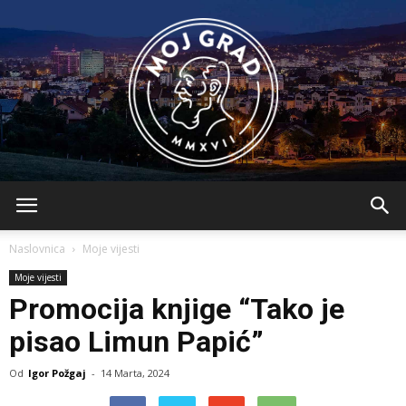
BLMojGrad
Naslovnica
Moje vijesti
Moje vijesti
Promocija knjige “Tako je
pisao Limun Papić”
Od
Igor Požgaj
-
14 Marta, 2024