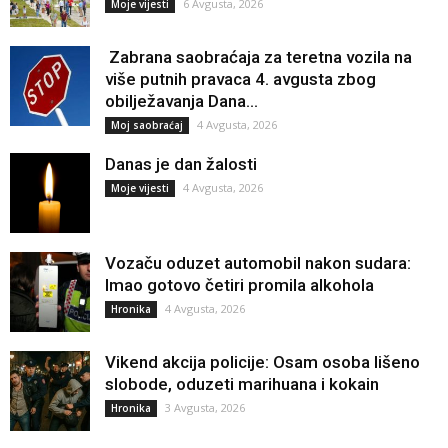
6 Avgusta, 2026
Moje vijesti
Zabrana saobraćaja za teretna vozila na
više putnih pravaca 4. avgusta zbog
obilježavanja Dana...
4 Avgusta, 2026
Moj saobraćaj
Danas je dan žalosti
4 Avgusta, 2026
Moje vijesti
Vozaču oduzet automobil nakon sudara:
Imao gotovo četiri promila alkohola
4 Avgusta, 2026
Hronika
Vikend akcija policije: Osam osoba lišeno
slobode, oduzeti marihuana i kokain
3 Avgusta, 2026
Hronika