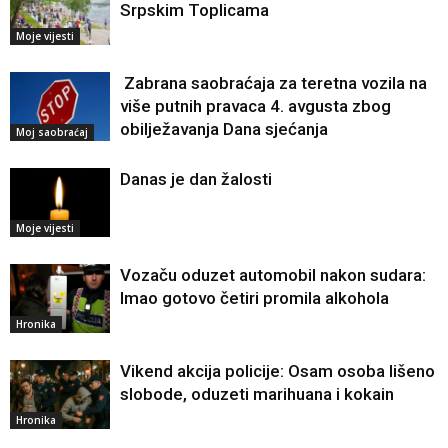
Srpskim Toplicama
Moje vijesti
Zabrana saobraćaja za teretna vozila na
više putnih pravaca 4. avgusta zbog
obilježavanja Dana sjećanja
Moj saobraćaj
Danas je dan žalosti
Moje vijesti
Vozaču oduzet automobil nakon sudara:
Imao gotovo četiri promila alkohola
Hronika
Vikend akcija policije: Osam osoba lišeno
slobode, oduzeti marihuana i kokain
Hronika