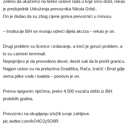
Želimo da ukažemo na teške uslove rada u koje smo došli, rekao
je predsjednik Udruženja prevoznika Nikola Grbić.
On je dodao da su zbog cijene goriva prevoznici u minusu.
– Institucije BiH se moraju odreći dijela akciza – rekao je on.
Drugi problem su licence i izdavanje, a treći je gorući problem, a
to su carinski terminali.
Nepojmljivo je da provedeno devet, deset sati da bi prešli granicu.
Najgori uslovi su na prelazima Gradiška, Rača, Izačić i Brod gdje
nema pitke vode i toaleta – ponovio je on.
Prema njegovim riječima, preko 4.500 vozača otišlo iz BiH
proteklih godina.
Prevoznici na okupljanju izložili svoje zahtjeve.
pic.twitter.com/kO4G2y5O8R