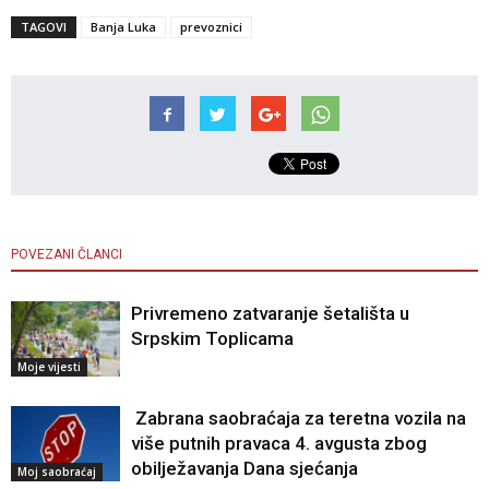
TAGOVI
Banja Luka
prevoznici
POVEZANI ČLANCI
Privremeno zatvaranje šetališta u
Srpskim Toplicama
Moje vijesti
Zabrana saobraćaja za teretna vozila na
više putnih pravaca 4. avgusta zbog
obilježavanja Dana sjećanja
Moj saobraćaj