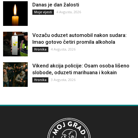
Danas je dan žalosti
4 Avgusta, 2026
Moje vijesti
Vozaču oduzet automobil nakon sudara:
Imao gotovo četiri promila alkohola
4 Avgusta, 2026
Hronika
Vikend akcija policije: Osam osoba lišeno
slobode, oduzeti marihuana i kokain
3 Avgusta, 2026
Hronika