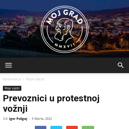
BLMojGrad
Naslovnica
Moje vijesti
Moje vijesti
Prevoznici u protestnoj
vožnji
Od
Igor Požgaj
-
9 Marta, 2022