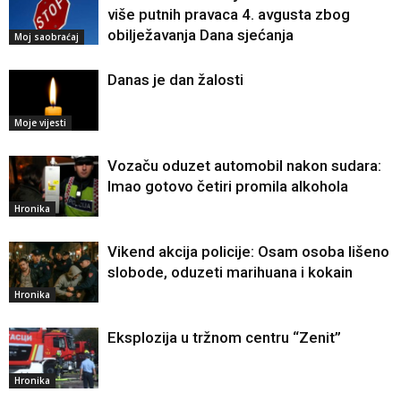
više putnih pravaca 4. avgusta zbog
obilježavanja Dana sjećanja
Moj saobraćaj
Danas je dan žalosti
Moje vijesti
Vozaču oduzet automobil nakon sudara:
Imao gotovo četiri promila alkohola
Hronika
Vikend akcija policije: Osam osoba lišeno
slobode, oduzeti marihuana i kokain
Hronika
Eksplozija u tržnom centru “Zenit”
Hronika