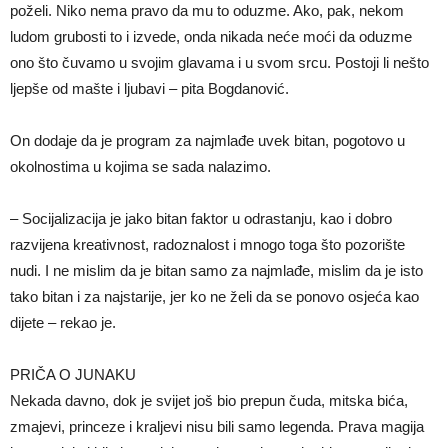
poželi. Niko nema pravo da mu to oduzme. Ako, pak, nekom
ludom grubosti to i izvede, onda nikada neće moći da oduzme
ono što čuvamo u svojim glavama i u svom srcu. Postoji li nešto
ljepše od mašte i ljubavi – pita Bogdanović.
On dodaje da je program za najmlađe uvek bitan, pogotovo u
okolnostima u kojima se sada nalazimo.
– Socijalizacija je jako bitan faktor u odrastanju, kao i dobro
razvijena kreativnost, radoznalost i mnogo toga što pozorište
nudi. I ne mislim da je bitan samo za najmlađe, mislim da je isto
tako bitan i za najstarije, jer ko ne želi da se ponovo osjeća kao
dijete – rekao je.
PRIČA O JUNAKU
Nekada davno, dok je svijet još bio prepun čuda, mitska bića,
zmajevi, princeze i kraljevi nisu bili samo legenda. Prava magija