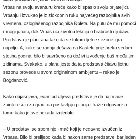
Vrbas na svoju avanturu kreće kako bi spasio svoju prijateljicu
Vrbanju i izvukao je iz zlokobnih ruku najvećeg razbojnika svih
vremena, ozloglašenog razbojnika Đoleta. Na putu će mu pomoći
mnogi junaci, dok Vrbas uči životnu lekciju o hrabrosti i ljubavi.
Predstava je planirana tako da se tokom ljetne sezone igra
napolju. A, kako se radnja dešava na Kastelu prije preko sedam
stotina godina, bilo bi savršeno da doživi izvođenje baš među tim
zidinama. Svakako, u planu jeste da ta predstava čitavu ljetnu
sezonu provede u svom originalnom ambijentu – rekao je
Bogdanović.
Kako objašnjava, jedan od ciljeva predstave je da najmlađe
zainteresuju za grad, da postavljaju pitanja i traže odgovore o
tome kako je sve nekada izgledalo.
– U predstavi se spominje i mač koji je nedavno izvučen iz
Vrbasa. Bilo bi prelijepo kada bi nakon same predstave, bar jedan