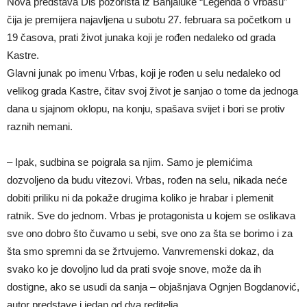
Nova predstava Dis pozorišta iz Banjaluke “Legenda o Vrbasu”
čija je premijera najavljena u subotu 27. februara sa početkom u
19 časova, prati život junaka koji je rođen nedaleko od grada
Kastre.
Glavni junak po imenu Vrbas, koji je rođen u selu nedaleko od
velikog grada Kastre, čitav svoj život je sanjao o tome da jednoga
dana u sjajnom oklopu, na konju, spašava svijet i bori se protiv
raznih nemani.
– Ipak, sudbina se poigrala sa njim. Samo je plemićima
dozvoljeno da budu vitezovi. Vrbas, rođen na selu, nikada neće
dobiti priliku ni da pokaže drugima koliko je hrabar i plemenit
ratnik. Sve do jednom. Vrbas je protagonista u kojem se oslikava
sve ono dobro što čuvamo u sebi, sve ono za šta se borimo i za
šta smo spremni da se žrtvujemo. Vanvremenski dokaz, da
svako ko je dovoljno lud da prati svoje snove, može da ih
dostigne, ako se usudi da sanja – objašnjava Ognjen Bogdanović,
autor predstave i jedan od dva reditelja.