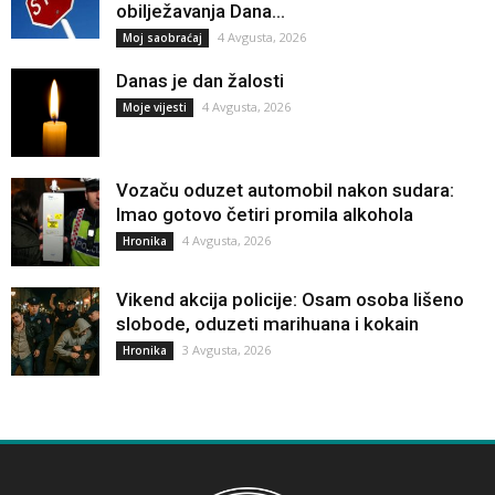
obilježavanja Dana...
4 Avgusta, 2026
Moj saobraćaj
Danas je dan žalosti
4 Avgusta, 2026
Moje vijesti
Vozaču oduzet automobil nakon sudara:
Imao gotovo četiri promila alkohola
4 Avgusta, 2026
Hronika
Vikend akcija policije: Osam osoba lišeno
slobode, oduzeti marihuana i kokain
3 Avgusta, 2026
Hronika