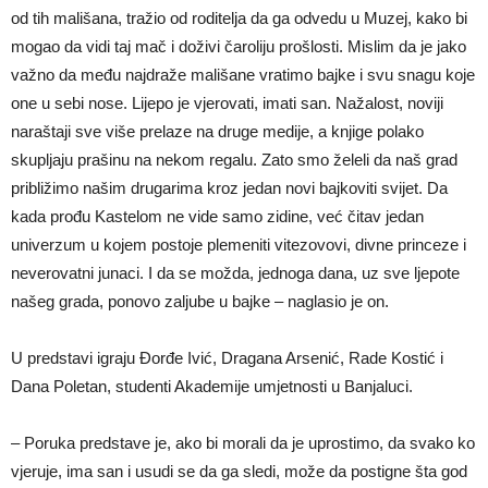
od tih mališana, tražio od roditelja da ga odvedu u Muzej, kako bi
mogao da vidi taj mač i doživi čaroliju prošlosti. Mislim da je jako
važno da među najdraže mališane vratimo bajke i svu snagu koje
one u sebi nose. Lijepo je vjerovati, imati san. Nažalost, noviji
naraštaji sve više prelaze na druge medije, a knjige polako
skupljaju prašinu na nekom regalu. Zato smo želeli da naš grad
približimo našim drugarima kroz jedan novi bajkoviti svijet. Da
kada prođu Kastelom ne vide samo zidine, već čitav jedan
univerzum u kojem postoje plemeniti vitezovovi, divne princeze i
neverovatni junaci. I da se možda, jednoga dana, uz sve ljepote
našeg grada, ponovo zaljube u bajke – naglasio je on.
U predstavi igraju Đorđe Ivić, Dragana Arsenić, Rade Kostić i
Dana Poletan, studenti Akademije umjetnosti u Banjaluci.
– Poruka predstave je, ako bi morali da je uprostimo, da svako ko
vjeruje, ima san i usudi se da ga sledi, može da postigne šta god