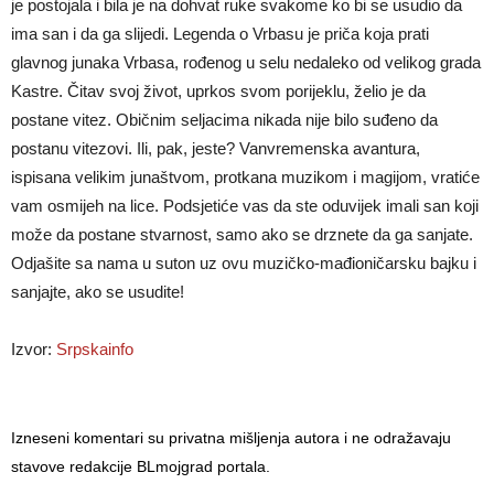
je postojala i bila je na dohvat ruke svakome ko bi se usudio da
ima san i da ga slijedi. Legenda o Vrbasu je priča koja prati
glavnog junaka Vrbasa, rođenog u selu nedaleko od velikog grada
Kastre. Čitav svoj život, uprkos svom porijeklu, želio je da
postane vitez. Običnim seljacima nikada nije bilo suđeno da
postanu vitezovi. Ili, pak, jeste? Vanvremenska avantura,
ispisana velikim junaštvom, protkana muzikom i magijom, vratiće
vam osmijeh na lice. Podsjetiće vas da ste oduvijek imali san koji
može da postane stvarnost, samo ako se drznete da ga sanjate.
Odjašite sa nama u suton uz ovu muzičko-mađioničarsku bajku i
sanjajte, ako se usudite!
Izvor:
Srpskainfo
Izneseni komentari su privatna mišljenja autora i ne odražavaju
stavove redakcije BLmojgrad portala.