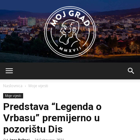
BLMojGrad
Naslovnica
Moje vijesti
Moje vijesti
Predstava “Legenda o
Vrbasu” premijerno u
pozorištu Dis
Od
Igor Požgaj
-
24 Februara, 2021