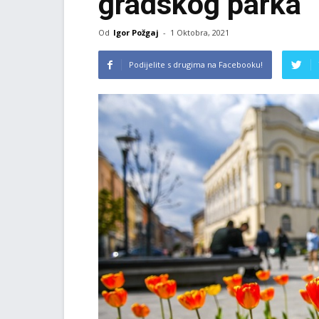
gradskog parka
Od
Igor Požgaj
-
1 Oktobra, 2021
Podijelite s drugima na Facebooku!