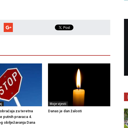
aj
Moje vijesti
braćaja za teretna
Danas je dan žalosti
še putnih pravaca 4.
g obilježavanja Dana