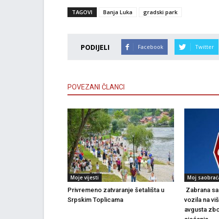
TAGOVI
Banja Luka
gradski park
PODIJELI
Facebook
Twitter
POVEZANI ČLANCI
Moje vijesti
Moj saobrać
Privremeno zatvaranje šetališta u
Zabrana sao
Srpskim Toplicama
vozila na vi
avgusta zbo