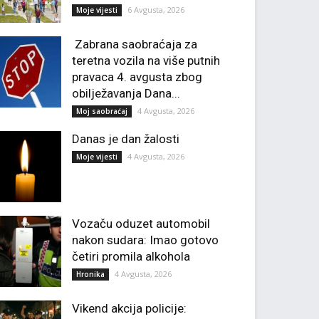
6 Avgusta, 2026
Moje vijesti
Zabrana saobraćaja za
teretna vozila na više putnih
pravaca 4. avgusta zbog
obilježavanja Dana...
4 Avgusta, 2026
Moj saobraćaj
Danas je dan žalosti
4 Avgusta, 2026
Moje vijesti
Vozaču oduzet automobil
nakon sudara: Imao gotovo
četiri promila alkohola
4 Avgusta, 2026
Hronika
Vikend akcija policije: