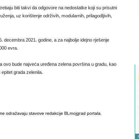
ebaju biti takvi da odgovore na nedostatke koji su prisutni
ženja, uz korištenje održivih, modularnih, prilagodljivih,
.
. decembra 2021. godine, a za najbolje idejno rješenje
000 evra.
da ovo bude najveća uređena zelena površina u gradu, kao
epitet grada zelenila.
i ne odražavaju stavove redakcije BLmojgrad portala.