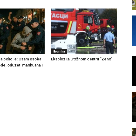
Hronika
ja policije: Osam osoba
Eksplozija u tržnom centru “Zenit”
ode, oduzeti marihuana i