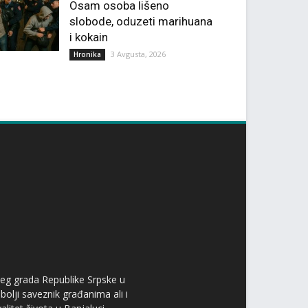
Osam osoba lišeno
slobode, oduzeti marihuana
i kokain
3 Avgusta, 2026
Hronika
ćeg grada Republike Srpske u
bolji saveznik građanima ali i