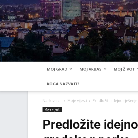
MOJ GRAD
MOJ VRBAS
MOJ ŽIVOT
KOGA NAZVATI?
Naslovnica
Moje vijesti
Predložite idejno rješenj
Moje vijesti
Predložite idejn