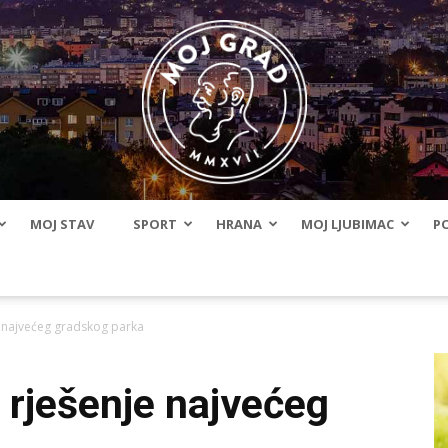
MOJ STAV
SPORT
HRANA
MOJ LJUBIMAC
PO
BLMojGrad
e najvećeg gradskog parka
o rješenje najvećeg