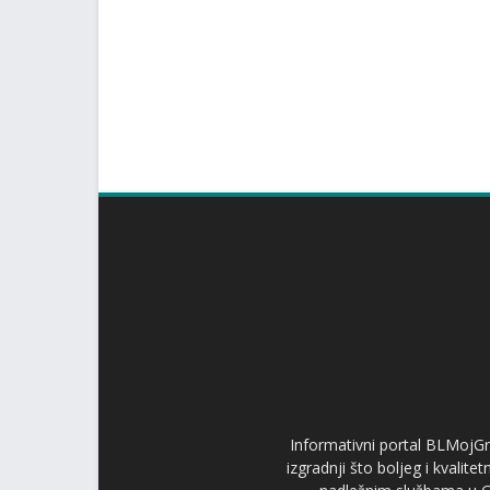
Informativni portal BLMojGr
izgradnji što boljeg i kvalit