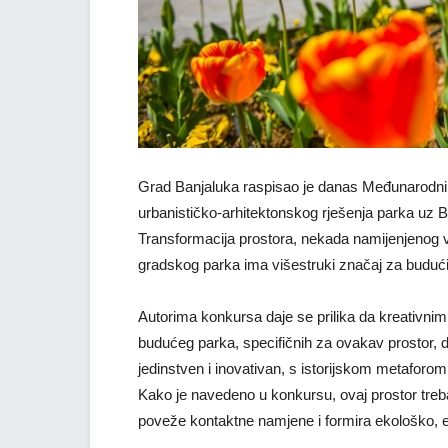
Grad Banjaluka raspisao je danas Međunarodni o
urbanističko-arhitektonskog rješenja parka uz B
Transformacija prostora, nekada namijenjenog voj
gradskog parka ima višestruki značaj za budući
Autorima konkursa daje se prilika da kreativnim
budućeg parka, specifičnih za ovakav prostor, de
jedinstven i inovativan, s istorijskom metaforom
Kako je navedeno u konkursu, ovaj prostor treba
poveže kontaktne namjene i formira ekološko, e