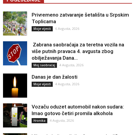
Privremeno zatvaranje šetališta u Srpskim
Toplicama
6 Avgusta, 2026
Moje vijesti
Zabrana saobraćaja za teretna vozila na
više putnih pravaca 4. avgusta zbog
obilježavanja Dana...
4 Avgusta, 2026
Moj saobraćaj
Danas je dan žalosti
4 Avgusta, 2026
Moje vijesti
Vozaču oduzet automobil nakon sudara:
Imao gotovo četiri promila alkohola
4 Avgusta, 2026
Hronika