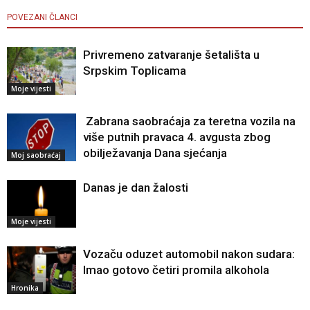
POVEZANI ČLANCI
Privremeno zatvaranje šetališta u
Srpskim Toplicama
Moje vijesti
Zabrana saobraćaja za teretna vozila na
više putnih pravaca 4. avgusta zbog
obilježavanja Dana sjećanja
Moj saobraćaj
Danas je dan žalosti
Moje vijesti
Vozaču oduzet automobil nakon sudara:
Imao gotovo četiri promila alkohola
Hronika