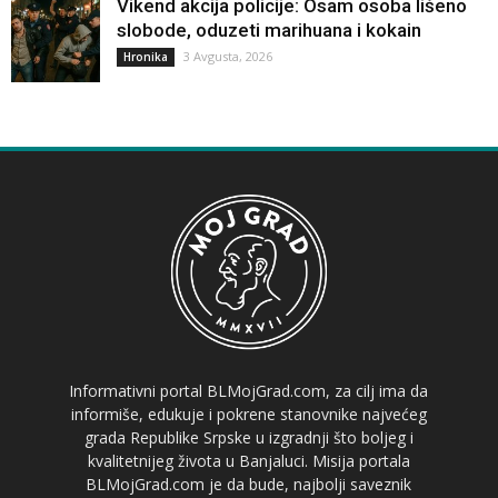
Vikend akcija policije: Osam osoba lišeno
slobode, oduzeti marihuana i kokain
3 Avgusta, 2026
Hronika
Informativni portal BLMojGrad.com, za cilj ima da
informiše, edukuje i pokrene stanovnike najvećeg
grada Republike Srpske u izgradnji što boljeg i
kvalitetnijeg života u Banjaluci. Misija portala
BLMojGrad.com je da bude, najbolji saveznik