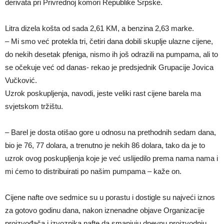
derivata pri Privrednoj komori Republike Srpske.
Litra dizela košta od sada 2,61 KM, a benzina 2,63 marke.
– Mi smo već protekla tri, četiri dana dobili skuplje ulazne cijene,
do nekih desetak pfeniga, nismo ih još odrazili na pumpama, ali to
se očekuje već od danas- rekao je predsjednik Grupacije Jovica
Vučković.
Uzrok poskupljenja, navodi, jeste veliki rast cijene barela ma
svjetskom tržištu.
– Barel je dosta otišao gore u odnosu na prethodnih sedam dana,
bio je 76, 77 dolara, a trenutno je nekih 86 dolara, tako da je to
uzrok ovog poskupljenja koje je već uslijedilo prema nama nama i
mi ćemo to distribuirati po našim pumpama – kaže on.
Cijene nafte ove sedmice su u porastu i dostigle su najveći iznos
za gotovo godinu dana, nakon iznenadne objave Organizacije
proizvođača i izvoznika nafte da smanjuju dnevnu proizvodnju.