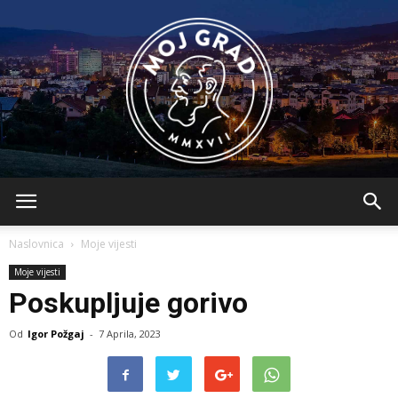
BLMojGrad
Naslovnica
Moje vijesti
Moje vijesti
Poskupljuje gorivo
Od
Igor Požgaj
-
7 Aprila, 2023