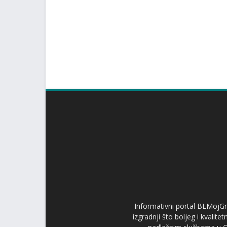
Informativni portal BLMojGr
izgradnji što boljeg i kvalit