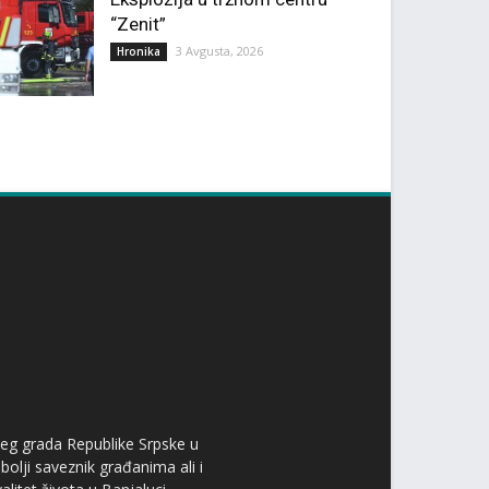
“Zenit”
3 Avgusta, 2026
Hronika
ćeg grada Republike Srpske u
bolji saveznik građanima ali i