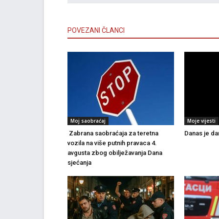
POVEZANI ČLANCI
Moj saobraćaj
Moje vijesti
Zabrana saobraćaja za teretna
Danas je dan
vozila na više putnih pravaca 4.
avgusta zbog obilježavanja Dana
sjećanja