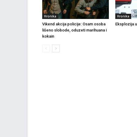
Hronika
Hronika
Vikend akcija policije: Osam osoba
Eksplozija 
lišeno slobode, oduzeti marihuana i
kokain