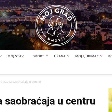
MOJ STAV
SPORT
HRANA
MOJ LJUBIMAC
PO
BLMojGrad
bustava saobraćaja u centru
 saobraćaja u centru