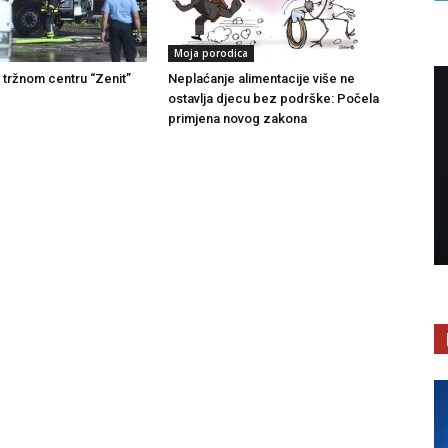
Moja porodica
u tržnom centru “Zenit”
Neplaćanje alimentacije više ne
ostavlja djecu bez podrške: Počela
primjena novog zakona