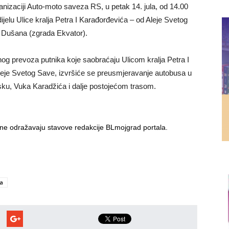
anizaciji Auto-moto saveza RS, u petak 14. jula, od 14.00
jelu Ulice kralja Petra I Karađorđevića – od Aleje Svetog
 Dušana (zgrada Ekvator).
nog prevoza putnika koje saobraćaju Ulicom kralja Petra I
leje Svetog Save, izvršiće se preusmjeravanje autobusa u
sku, Vuka Karadžića i dalje postojećom trasom.
i ne odražavaju stavove redakcije BLmojgrad portala.
a