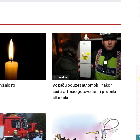
Hronika
 žalosti
Vozaču oduzet automobil nakon
sudara: Imao gotovo četiri promila
alkohola