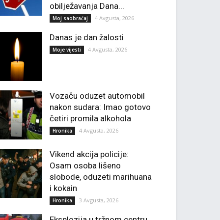
obilježavanja Dana...
4 Avgusta, 2026
Moj saobraćaj
Danas je dan žalosti
4 Avgusta, 2026
Moje vijesti
Vozaču oduzet automobil
nakon sudara: Imao gotovo
četiri promila alkohola
4 Avgusta, 2026
Hronika
Vikend akcija policije:
Osam osoba lišeno
slobode, oduzeti marihuana
i kokain
3 Avgusta, 2026
Hronika
Eksplozija u tržnom centru