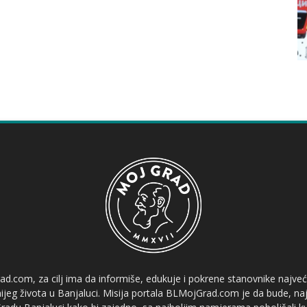
ad.com, za cilj ima da informiše, edukuje i pokrene stanovnike najve
etnijeg života u Banjaluci. Misija portala BLMojGrad.com je da bude, naj