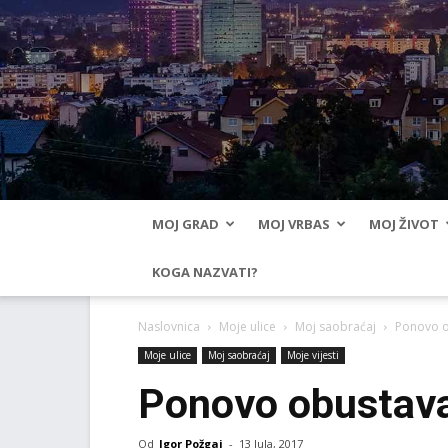
MOJ GRAD
MOJ VRBAS
MOJ ŽIVOT
KOGA NAZVATI?
Naslovnica
Moje ulice
Moj saobraćaj
Ponovo o
Moje ulice
Moj saobraćaj
Moje vijesti
Ponovo obustava
Od
Igor Požgaj
-
13 Jula, 2017