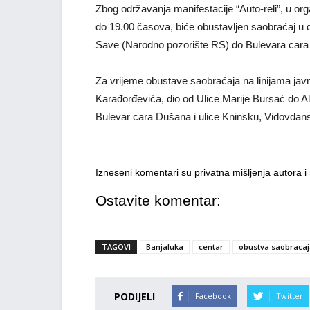
Zbog održavanja manifestacije “Auto-reli”, u org
do 19.00 časova, biće obustavljen saobraćaj u di
Save (Narodno pozorište RS) do Bulevara cara
Za vrijeme obustave saobraćaja na linijama jav
Karađorđevića, dio od Ulice Marije Bursać do A
Bulevar cara Dušana i ulice Kninsku, Vidovdan
Izneseni komentari su privatna mišljenja autora 
Ostavite komentar:
TAGOVI
Banjaluka
centar
obustva saobracaj
PODIJELI
Facebook
Twitter