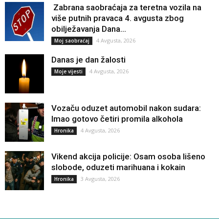
Zabrana saobraćaja za teretna vozila na
više putnih pravaca 4. avgusta zbog
obilježavanja Dana...
4 Avgusta, 2026
Moj saobraćaj
Danas je dan žalosti
4 Avgusta, 2026
Moje vijesti
Vozaču oduzet automobil nakon sudara:
Imao gotovo četiri promila alkohola
4 Avgusta, 2026
Hronika
Vikend akcija policije: Osam osoba lišeno
slobode, oduzeti marihuana i kokain
3 Avgusta, 2026
Hronika