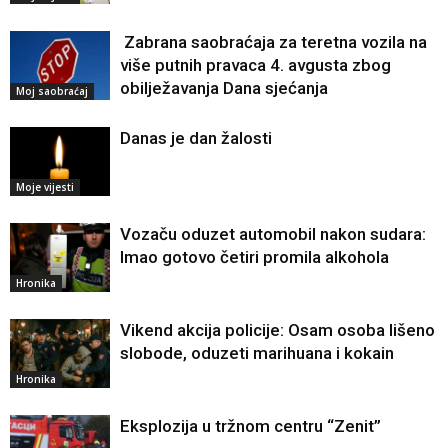
Zabrana saobraćaja za teretna vozila na
više putnih pravaca 4. avgusta zbog
obilježavanja Dana sjećanja
Moj saobraćaj
Danas je dan žalosti
Moje vijesti
Vozaču oduzet automobil nakon sudara:
Imao gotovo četiri promila alkohola
Hronika
Vikend akcija policije: Osam osoba lišeno
slobode, oduzeti marihuana i kokain
Hronika
Eksplozija u tržnom centru “Zenit”