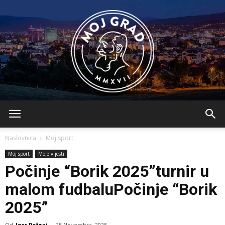
BLMojGrad
Naslovnica
Moj sport
Moj sport
Moje vijesti
Počinje “Borik 2025”turnir u
malom fudbaluPočinje “Borik
2025”
Od
Igor Požgaj
-
25 Novembra, 2025