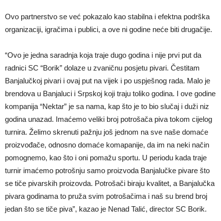
Ovo partnerstvo se već pokazalo kao stabilna i efektna podrška
organizaciji, igračima i publici, a ove ni godine neće biti drugačije.
“Ovo je jedna saradnja koja traje dugo godina i nije prvi put da
radnici SC “Borik” dolaze u zvaničnu posjetu pivari. Čestitam
Banjalučkoj pivari i ovaj put na vijek i po uspješnog rada. Malo je
brendova u Banjaluci i Srpskoj koji traju toliko godina. I ove godine
kompanija “Nektar” je sa nama, kap što je to bio slučaj i duži niz
godina unazad. Imaćemo veliki broj potrošača piva tokom cijelog
turnira. Želimo skrenuti pažnju još jednom na sve naše domaće
proizvođače, odnosno domaće komapanije, da im na neki način
pomognemo, kao što i oni pomažu sportu. U periodu kada traje
turnir imaćemo potrošnju samo proizvoda Banjalučke pivare što
se tiče pivarskih proizovda. Potrošači biraju kvalitet, a Banjalučka
pivara godinama to pruža svim potrošačima i naš su brend broj
jedan što se tiče piva”, kazao je Nenad Talić, director SC Borik.