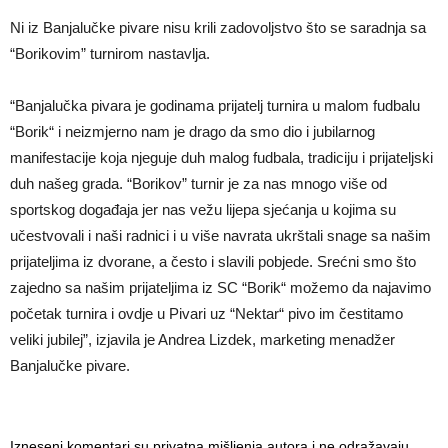
Ni iz Banjalučke pivare nisu krili zadovoljstvo što se saradnja sa
“Borikovim” turnirom nastavlja.
“Banjalučka pivara je godinama prijatelj turnira u malom fudbalu
“Borik“ i neizmjerno nam je drago da smo dio i jubilarnog
manifestacije koja njeguje duh malog fudbala, tradiciju i prijateljski
duh našeg grada. “Borikov” turnir je za nas mnogo više od
sportskog događaja jer nas vežu lijepa sjećanja u kojima su
učestvovali i naši radnici i u više navrata ukrštali snage sa našim
prijateljima iz dvorane, a često i slavili pobjede. Srećni smo što
zajedno sa našim prijateljima iz SC “Borik“ možemo da najavimo
početak turnira i ovdje u Pivari uz “Nektar“ pivo im čestitamo
veliki jubilej”, izjavila je Andrea Lizdek, marketing menadžer
Banjalučke pivare.
Izneseni komentari su privatna mišljenja autora i ne odražavaju