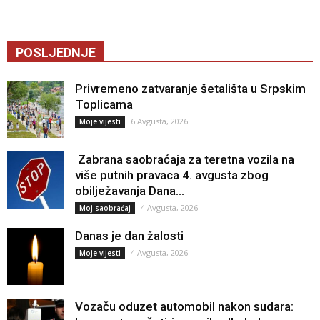
POSLJEDNJE
Privremeno zatvaranje šetališta u Srpskim
Toplicama
6 Avgusta, 2026
Moje vijesti
Zabrana saobraćaja za teretna vozila na
više putnih pravaca 4. avgusta zbog
obilježavanja Dana...
4 Avgusta, 2026
Moj saobraćaj
Danas je dan žalosti
4 Avgusta, 2026
Moje vijesti
Vozaču oduzet automobil nakon sudara: