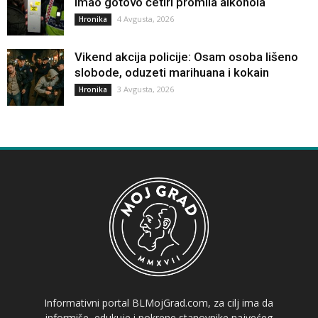
Imao gotovo četiri promila alkohola
4 Avgusta, 2026
Hronika
Vikend akcija policije: Osam osoba lišeno
slobode, oduzeti marihuana i kokain
3 Avgusta, 2026
Hronika
Informativni portal BLMojGrad.com, za cilj ima da
informiše, edukuje i pokrene stanovnike najvećeg