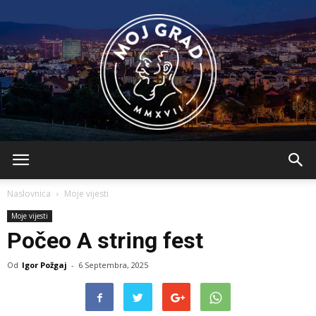
BLMojGrad
Naslovnica
Moje vijesti
Moje vijesti
Počeo A string fest
Od
Igor Požgaj
-
6 Septembra, 2025