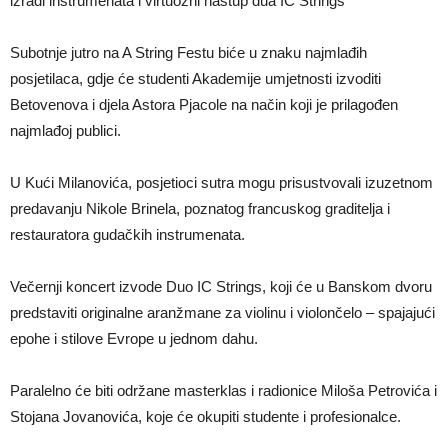
izradi instrumenata i virtuozni nastup dua IC Strings
Subotnje jutro na A String Festu biće u znaku najmlađih
posjetilaca, gdje će studenti Akademije umjetnosti izvoditi
Betovenova i djela Astora Pjacole na način koji je prilagođen
najmlađoj publici.
U Kući Milanovića, posjetioci sutra mogu prisustvovali izuzetnom
predavanju Nikole Brinela, poznatog francuskog graditelja i
restauratora gudačkih instrumenata.
Večernji koncert izvode Duo IC Strings, koji će u Banskom dvoru
predstaviti originalne aranžmane za violinu i violončelo – spajajući
epohe i stilove Evrope u jednom dahu.
Paralelno će biti održane masterklas i radionice Miloša Petrovića i
Stojana Jovanovića, koje će okupiti studente i profesionalce.