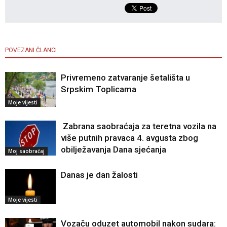
POVEZANI ČLANCI
Privremeno zatvaranje šetališta u
Srpskim Toplicama
Moje vijesti
Zabrana saobraćaja za teretna vozila na
više putnih pravaca 4. avgusta zbog
obilježavanja Dana sjećanja
Moj saobraćaj
Danas je dan žalosti
Moje vijesti
Vozaču oduzet automobil nakon sudara: