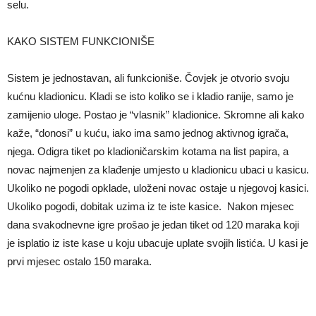
selu.
KAKO SISTEM FUNKCIONIŠE
Sistem je jednostavan, ali funkcioniše. Čovjek je otvorio svoju
kućnu kladionicu. Kladi se isto koliko se i kladio ranije, samo je
zamijenio uloge. Postao je “vlasnik” kladionice. Skromne ali kako
kaže, “donosi” u kuću, iako ima samo jednog aktivnog igrača,
njega. Odigra tiket po kladioničarskim kotama na list papira, a
novac najmenjen za klađenje umjesto u kladionicu ubaci u kasicu.
Ukoliko ne pogodi opklade, uloženi novac ostaje u njegovoj kasici.
Ukoliko pogodi, dobitak uzima iz te iste kasice. Nakon mjesec
dana svakodnevne igre prošao je jedan tiket od 120 maraka koji
je isplatio iz iste kase u koju ubacuje uplate svojih listića. U kasi je
prvi mjesec ostalo 150 maraka.