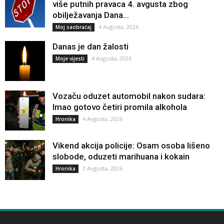
više putnih pravaca 4. avgusta zbog
obilježavanja Dana...
4 Avgusta, 2026
Moj saobraćaj
Danas je dan žalosti
4 Avgusta, 2026
Moje vijesti
Vozaču oduzet automobil nakon sudara:
Imao gotovo četiri promila alkohola
4 Avgusta, 2026
Hronika
Vikend akcija policije: Osam osoba lišeno
slobode, oduzeti marihuana i kokain
3 Avgusta, 2026
Hronika