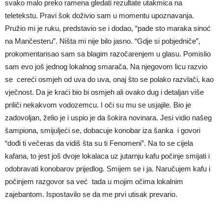
svako malo preko ramena gledati rezultate utakmica na
teletekstu. Pravi šok doživio sam u momentu upoznavanja.
Pružio mi je ruku, predstavio se i dodao, “pade sto maraka sinoć
na Mančesteru”. Ništa mi nije bilo jasno. “Gdje si pobjedniče”,
prokomentarisao sam sa blagim razočarenjem u glasu. Pomislio
sam evo još jednog lokalnog smarača. Na njegovom licu razvio
se cereći osmjeh od uva do uva, onaj što se polako razvlači, kao
vječnost. Da je kraći bio bi osmjeh ali ovako dug i detaljan više
priliči nekakvom vodozemcu. I oči su mu se usjajile. Bio je
zadovoljan, želio je i uspio je da šokira novinara. Jesi vidio našeg
šampiona, smijuljeći se, dobacuje konobar iza šanka i govori
“dođi ti večeras da vidiš šta su ti Fenomeni”. Na to se cijela
kafana, to jest još dvoje lokalaca uz jutarnju kafu počinje smijati i
odobravati konobarov prijedlog. Smijem se i ja. Naručujem kafu i
počinjem razgovor sa već tada u mojim očima lokalnim
zajebantom. Ispostavilo se da me prvi utisak prevario.