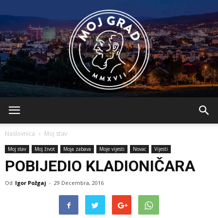
BLMojGrad
Naslovnica
Moj stav
Moj stav
Moj život
Moja zabava
Moje vijesti
Novac
Vijesti
POBIJEDIO KLADIONIČARA
Od
Igor Požgaj
-
29 Decembra, 2016