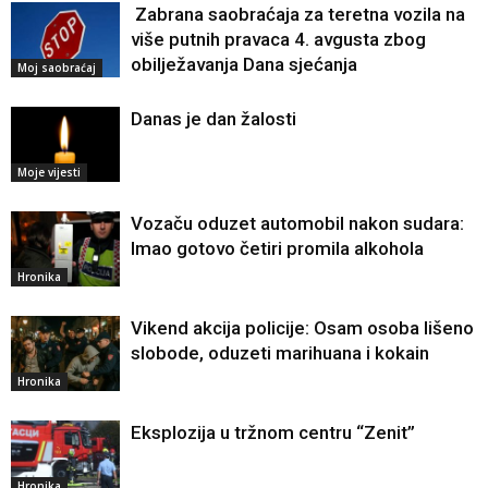
Zabrana saobraćaja za teretna vozila na
više putnih pravaca 4. avgusta zbog
obilježavanja Dana sjećanja
Moj saobraćaj
Danas je dan žalosti
Moje vijesti
Vozaču oduzet automobil nakon sudara:
Imao gotovo četiri promila alkohola
Hronika
Vikend akcija policije: Osam osoba lišeno
slobode, oduzeti marihuana i kokain
Hronika
Eksplozija u tržnom centru “Zenit”
Hronika