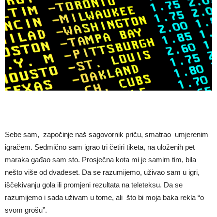
Sebe sam, započinje naš sagovornik priču, smatrao umjerenim
igračem. Sedmično sam igrao tri četiri tiketa, na uloženih pet
maraka gađao sam sto. Prosječna kota mi je samim tim, bila
nešto više od dvadeset. Da se razumijemo, uživao sam u igri,
iščekivanju gola ili promjeni rezultata na teleteksu. Da se
razumijemo i sada uživam u tome, ali što bi moja baka rekla “o
svom grošu”.