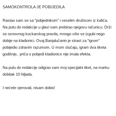
SAMOKONTROLA JE POBIJEDILA
Rastao sam se sa “pobjednikom” i veselim društvom iz kafića.
Na putu do redakcije u glavi sam prebirao njegovu računicu. Drži
se osnovnog kockarskog pravila, mnogo više se izgubi nego
dobije na kladionici. Ovaj Banjalučanin je strast za “igrom”
pobijedio zdravim razumom. U mom slučaju, igram dva tiketa
godišnje, priča o pobjedi kladionice nije imala efekta.
Na putu do redakcije odigrao sam moj specijalni tiket, na marku
dobitak 10 hiljada.
I nećete vjerovati, nisam dobio!