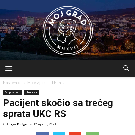
BLMojGrad
Naslovnica
Moje vijesti
Hronika
Moje vijesti
Hronika
Pacijent skočio sa trećeg
sprata UKC RS
Od
Igor Požgaj
-
12 Aprila, 2021