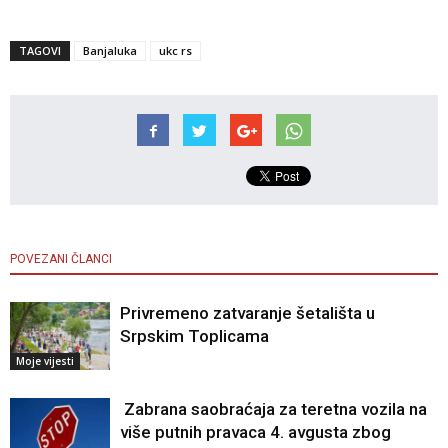
TAGOVI
Banjaluka
ukc rs
POVEZANI ČLANCI
Privremeno zatvaranje šetališta u
Srpskim Toplicama
Moje vijesti
Zabrana saobraćaja za teretna vozila na
više putnih pravaca 4. avgusta zbog