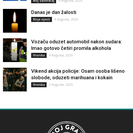
4 Avgusta, 2026
Moj saobraćaj
Danas je dan žalosti
4 Avgusta, 2026
Moje vijesti
Vozaču oduzet automobil nakon sudara:
Imao gotovo četiri promila alkohola
4 Avgusta, 2026
Hronika
Vikend akcija policije: Osam osoba lišeno
slobode, oduzeti marihuana i kokain
3 Avgusta, 2026
Hronika