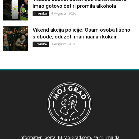
Imao gotovo četiri promila alkohola
4 Avgusta, 2026
Hronika
Vikend akcija policije: Osam osoba lišeno
slobode, oduzeti marihuana i kokain
3 Avgusta, 2026
Hronika
Informativni portal BLMojGrad.com, za cilj ima da