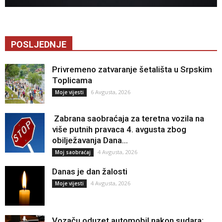
POSLJEDNJE
Privremeno zatvaranje šetališta u Srpskim
Toplicama
6 Avgusta, 2026
Moje vijesti
Zabrana saobraćaja za teretna vozila na
više putnih pravaca 4. avgusta zbog
obilježavanja Dana...
4 Avgusta, 2026
Moj saobraćaj
Danas je dan žalosti
4 Avgusta, 2026
Moje vijesti
Vozaču oduzet automobil nakon sudara: