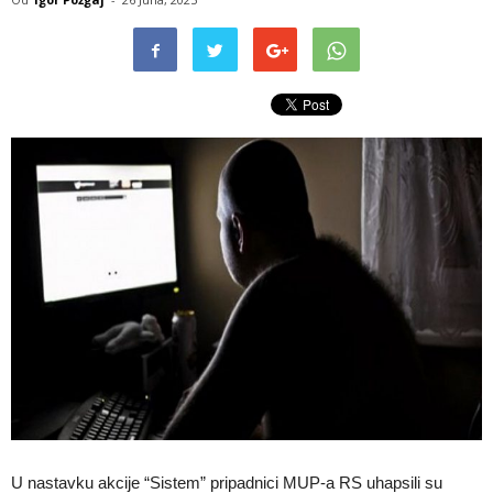
U nastavku akcije “Sistem” pripadnici MUP-a RS uhapsili su