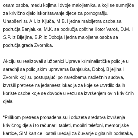
osam osoba, među kojima i dvoje maloljetnika, a koji se sumnjiče
za krivično djelo iskorištavanje djece za pornografiju.
Uhapšeni su A.I. iz Кljuča, M.B. i jedna maloljetna osoba sa
područja Banjaluke, M.К. sa područja opštine Кotor Varoš, D.M. i
S.P. iz Bijeljine, B.P. iz Doboja i jedna maloljetna osoba sa
područja grada Zvornika.
Akciju su realizovali službenici Uprave kriminalističke policije u
saradnji sa policijskim upravama Banjaluka, Doboj, Bijeljina i
Zvornik koji su postupajući po naredbama nadležnih sudova,
izvršili pretrese na jedanaest lokacija za koje se utvrdilo da ih
koriste osobe koje se dovode u vezu sa izvršenjem ovih krivičnih
djela.
“Prilikom pretresa pronađena su i oduzeta sredstva izvršenja
krivičnog djela i to računari, tableti, mobilni telefoni, memorijske
kartice, SIM kartice i ostali uređaji za čuvanje digitalnih podataka,