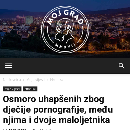
BLMojGrad
Naslovnica
Moje vijesti
Hronika
Moje vijesti
Hronika
Osmoro uhapšenih zbog
dječije pornografije, među
njima i dvoje maloljetnika
Od
Igor Požgaj
-
26 Juna, 2025