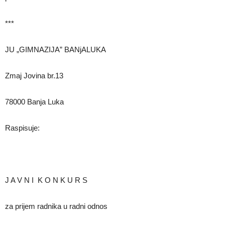
***
JU „GIMNAZIJA” BANjALUKA
Zmaj Jovina br.13
78000 Banja Luka
Raspisuje:
J A V N I K O N K U R S
za prijem radnika u radni odnos