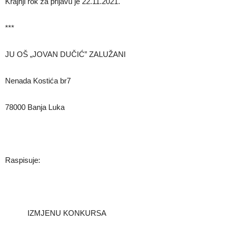
Krajnji rok za prijavu je 22.11.2021.
***
JU OŠ „JOVAN DUČIĆ” ZALUŽANI
Nenada Kostića br7
78000 Banja Luka
Raspisuje:
IZMJENU KONKURSA