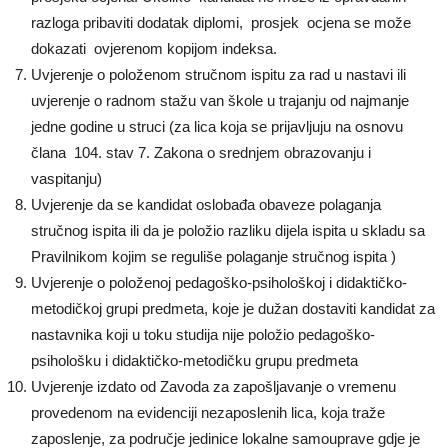
razloga pribaviti dodatak diplomi, prosjek ocjena se može
dokazati ovjerenom kopijom indeksa.
Uvjerenje o položenom stručnom ispitu za rad u nastavi ili
uvjerenje o radnom stažu van škole u trajanju od najmanje
jedne godine u struci (za lica koja se prijavljuju na osnovu
člana 104. stav 7. Zakona o srednjem obrazovanju i
vaspitanju)
Uvjerenje da se kandidat oslobađa obaveze polaganja
stručnog ispita ili da je položio razliku dijela ispita u skladu sa
Pravilnikom kojim se reguliše polaganje stručnog ispita )
Uvjerenje o položenoj pedagoško-psihološkoj i didaktičko-
metodičkoj grupi predmeta, koje je dužan dostaviti kandidat za
nastavnika koji u toku studija nije položio pedagoško-
psihološku i didaktičko-metodičku grupu predmeta
Uvjerenje izdato od Zavoda za zapošljavanje o vremenu
provedenom na evidenciji nezaposlenih lica, koja traže
zaposlenje, za područje jedinice lokalne samouprave gdje je