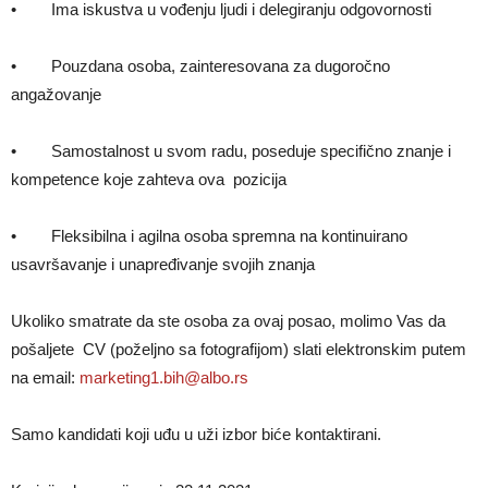
• Ima iskustva u vođenju ljudi i delegiranju odgovornosti
• Pouzdana osoba, zainteresovana za dugoročno
angažovanje
• Samostalnost u svom radu, poseduje specifično znanje i
kompetence koje zahteva ova pozicija
• Fleksibilna i agilna osoba spremna na kontinuirano
usavršavanje i unapređivanje svojih znanja
Ukoliko smatrate da ste osoba za ovaj posao, molimo Vas da
pošaljete CV (poželjno sa fotografijom) slati elektronskim putem
na ema­il:
mar­ke­ting1.bih@al­bo.rs
Samo kandidati koji uđu u uži izbor biće kontaktirani.