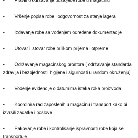
• Pravilno održavanje postojeće robe u magacinu
• Vršenje popisa robe i odgovornost za stanje lagera
• Izdavanje robe sa vođenjem određene dokumentacije
• Utovar i istovar robe prilikom prijema i otpreme
• Održavanje magacinskog prostora ( održavanje standarda
zdravlja i bezbjednosti higijene i sigurnosti u random okruženju)
• Vođenje evidencije o datumima isteka roka proizvoda
• Koordinira rad zaposlenih u magacinu i transport kako bi
izvršili zadatke i poslove
• Pakovanje robe i kontrolisanje ispravnosti robe koja se
transportuje