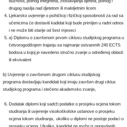
dužnosti, polnog integriteta, zlostavljanja djeteta, polnog i
drugog nasilja nad djetetom ili maloljetnim licem
Ljekarsko uvjerenje o psihičkoj i fizičkoj sposobnosti za rad sa
učenicima će dostaviti kadidat koji bude primljen u radni odnos
i ne može biti starije od šest mjeseci
a) Diplomu o završenom prvom ciklusu studijskog programa u
četvorogodišnjem trajanju sa najmanje ostvarenih 240 EC­TS
bodova u kojoj je navedeno stručno zvanje u određenoj oblasti
ili ekvivalent
b) Uvjerenje o završenom drugom ciklusu studijskog
programa dostavljaju kandidati koji imaju završen drugi ciklus
studijskog programa i stečeno akademsko zvanje,
Dodatak diplomi koji sadrži podatke o prosjeku ocjena tokom
studiranja ili uvjerenje visokoškolske ustanove o prosjeku
ocjena tokom studiranja, ukoliko u diplomi ne postoje podaci o
prosjeku ocjena. Ukoliko kandidat ne može iz opravdanih