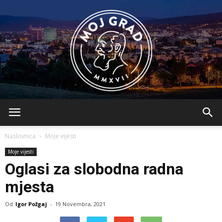
BLMojGrad
Naslovnica
Moje vijesti
Moje vijesti
Oglasi za slobodna radna
mjesta
Od
Igor Požgaj
-
19 Novembra, 2021