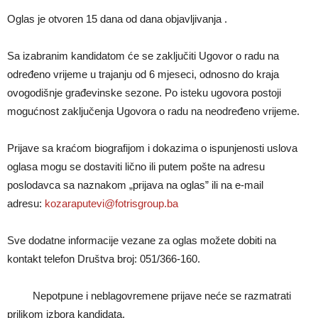
Oglas je otvoren 15 dana od dana objavljivanja .
Sa izabranim kandidatom će se zaključiti Ugovor o radu na
određeno vrijeme u trajanju od 6 mjeseci, odnosno do kraja
ovogodišnje građevinske sezone. Po isteku ugovora postoji
mogućnost zaključenja Ugovora o radu na neodređeno vrijeme.
Prijave sa kraćom biografijom i dokazima o ispunjenosti uslova
oglasa mogu se dostaviti lično ili putem pošte na adresu
poslodavca sa naznakom „prijava na oglas” ili na e-ma­il
adresu:
kozaraputevi@fotrisgroup.ba
Sve dodatne informacije vezane za oglas možete dobiti na
kontakt telefon Društva broj: 051/366-160.
Nepotpune i neblagovremene prijave neće se razmatrati
prilikom izbora kandidata.