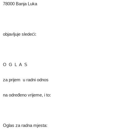
78000 Banja Luka
objavljuje sledeći:
O G L A S
za prijem u radni odnos
na određeno vrijeme, i to:
Oglas za radna mjesta: