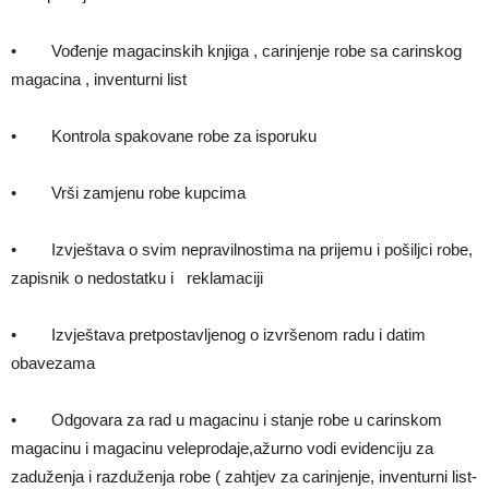
• Vođenje magacinskih knjiga , carinjenje robe sa carinskog
magacina , inventurni list
• Kontrola spakovane robe za isporuku
• Vrši zamjenu robe kupcima
• Izvještava o svim nepravilnostima na prijemu i pošiljci robe,
zapisnik o nedostatku i reklamaciji
• Izvještava pretpostavljenog o izvršenom radu i datim
obavezama
• Odgovara za rad u magacinu i stanje robe u carinskom
magacinu i magacinu veleprodaje,ažurno vodi evidenciju za
zaduženja i razduženja robe ( zahtjev za carinjenje, inventurni list-