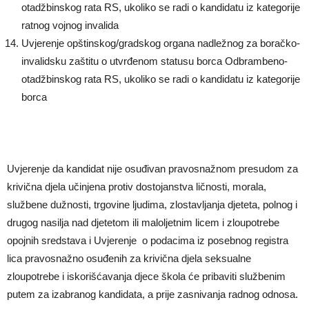
otadžbinskog rata RS, ukoliko se radi o kandidatu iz kategorije
ratnog vojnog invalida
Uvjerenje opštinskog/gradskog organa nadležnog za boračko-
invalidsku zaštitu o utvrđenom statusu borca Odbrambeno-
otadžbinskog rata RS, ukoliko se radi o kandidatu iz kategorije
borca
Uvjerenje da kandidat nije osuđivan pravosnažnom presudom za
krivična djela učinjena protiv dostojanstva ličnosti, morala,
službene dužnosti, trgovine ljudima, zlostavljanja djeteta, polnog i
drugog nasilja nad djetetom ili maloljetnim licem i zloupotrebe
opojnih sredstava i Uvjerenje o podacima iz posebnog registra
lica pravosnažno osuđenih za krivična djela seksualne
zloupotrebe i iskorišćavanja djece škola će pribaviti službenim
putem za izabranog kandidata, a prije zasnivanja radnog odnosa.