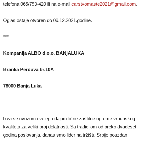
telefona 065/793-420 ili na e-ma­il
car­stvo­mas­te2021@gma­il.com
.
Oglas ostaje otvoren do 09.12.2021.godine.
***
Kompanija ALBO d.o.o.
BANjALUKA
Branka Perduva br.10A
78000 Banja Luka
bavi se uvozom i veleprodajom lične zaštitne opreme vrhunskog
kvaliteta za veliki broj delatnosti. Sa tradicijom od preko dvadeset
godina poslovanja, danas smo lider na tržištu Srbije pouzdan