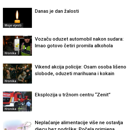
Danas je dan žalosti
Moje vijesti
Vozaču oduzet automobil nakon sudara:
Imao gotovo četiri promila alkohola
Hronika
Vikend akcija policije: Osam osoba lišeno
slobode, oduzeti marihuana i kokain
Hronika
Eksplozija u tržnom centru “Zenit”
Hronika
Neplaćanje alimentacije više ne ostavlja
djecu bez podrške: Počela primjena