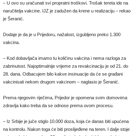
– U ovo su uračunati svi propratni troškovi. Trošak tereta ide na
naručitelja vakcine. IJZ je zadužen da krene u realizaciju – rekao
je Šeranić.
Dodaje je da je u Prijedoru, nažalost, izgubljeno preko 1.300
vakcina.
– Kod dobavljača imamo tu količinu vakcina i nema razloga za
zabrinutost. Najoptimalnije vrijeme za revakcinaciju je od 21. do
28. dana. Odbacujem bilo kakve insinuacije da će se građani
vakcinisati nekom drugom vakcinom – naglasio je Šeranić.
Prema njegovim riječima, Prijedor je opomena svim domovima
zdravlja kako treba da se odnose prema ovom procesu.
– Iz Srbije je juče stiglo 10.000 doza, koja će danas biti upućena
na kontrolu. Nakon toga će biti proslijeđene na teren. I dalje stoje