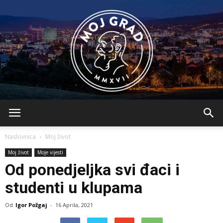
BLMojGrad
Naslovnica
Moj život
Moj život
Moje vijesti
Od ponedjeljka svi đaci i
studenti u klupama
Od
Igor Požgaj
-
16 Aprila, 2021