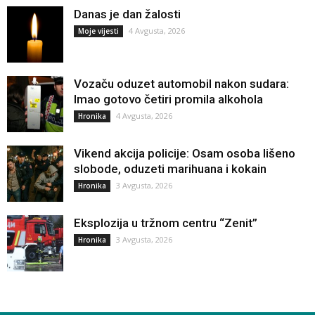
Danas je dan žalosti
4 Avgusta, 2026
Moje vijesti
Vozaču oduzet automobil nakon sudara:
Imao gotovo četiri promila alkohola
4 Avgusta, 2026
Hronika
Vikend akcija policije: Osam osoba lišeno
slobode, oduzeti marihuana i kokain
3 Avgusta, 2026
Hronika
Eksplozija u tržnom centru “Zenit”
3 Avgusta, 2026
Hronika