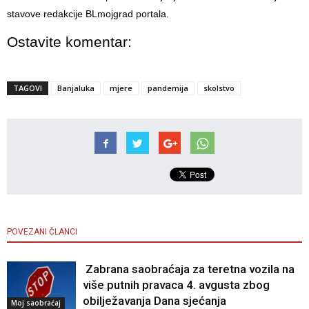
stavove redakcije BLmojgrad portala.
Ostavite komentar:
TAGOVI
Banjaluka
mjere
pandemija
skolstvo
POVEZANI ČLANCI
Zabrana saobraćaja za teretna vozila na
više putnih pravaca 4. avgusta zbog
obilježavanja Dana sjećanja
Moj saobraćaj