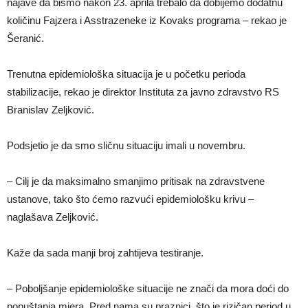
najave da bismo nakon 23. aprila trebalo da dobijemo dodatnu
količinu Fajzera i Asstrazeneke iz Kovaks programa – rekao je
Šeranić.
Trenutna epidemiološka situacija je u početku perioda
stabilizacije, rekao je direktor Instituta za javno zdravstvo RS
Branislav Zeljković.
Podsjetio je da smo sličnu situaciju imali u novembru.
– Cilj je da maksimalno smanjimo pritisak na zdravstvene
ustanove, tako što ćemo razvući epidemiološku krivu –
naglašava Zeljković.
Kaže da sada manji broj zahtijeva testiranje.
– Poboljšanje epidemiološke situacije ne znači da mora doći do
popuštanja mjera. Pred nama su praznici, što je rizičan period u