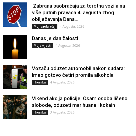
Zabrana saobraćaja za teretna vozila na
više putnih pravaca 4. avgusta zbog
obilježavanja Dana...
4 Avgusta, 2026
Moj saobraćaj
Danas je dan žalosti
4 Avgusta, 2026
Moje vijesti
Vozaču oduzet automobil nakon sudara:
Imao gotovo četiri promila alkohola
4 Avgusta, 2026
Hronika
Vikend akcija policije: Osam osoba lišeno
slobode, oduzeti marihuana i kokain
3 Avgusta, 2026
Hronika