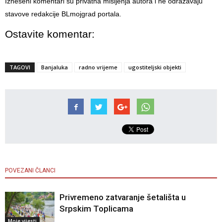
Izneseni komentari su privatna mišljenja autora i ne odražavaju
stavove redakcije BLmojgrad portala.
Ostavite komentar:
TAGOVI
Banjaluka
radno vrijeme
ugostiteljski objekti
POVEZANI ČLANCI
Privremeno zatvaranje šetališta u
Srpskim Toplicama
Moje vijesti