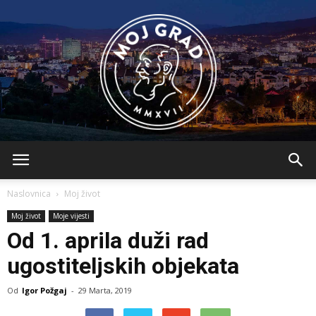
BLMojGrad
Naslovnica
Moj život
Moj život
Moje vijesti
Od 1. aprila duži rad
ugostiteljskih objekata
Od
Igor Požgaj
-
29 Marta, 2019