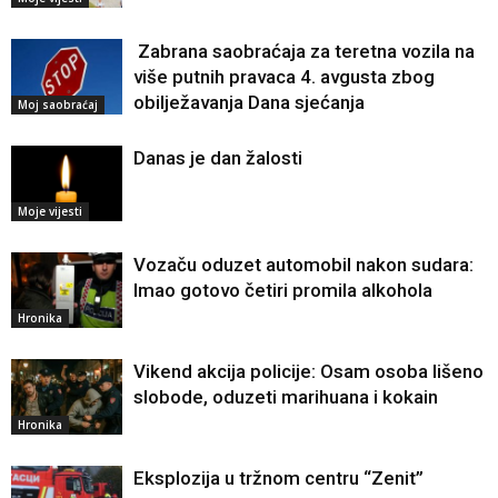
Zabrana saobraćaja za teretna vozila na
više putnih pravaca 4. avgusta zbog
obilježavanja Dana sjećanja
Moj saobraćaj
Danas je dan žalosti
Moje vijesti
Vozaču oduzet automobil nakon sudara:
Imao gotovo četiri promila alkohola
Hronika
Vikend akcija policije: Osam osoba lišeno
slobode, oduzeti marihuana i kokain
Hronika
Eksplozija u tržnom centru “Zenit”