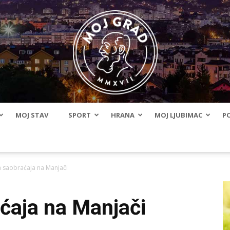
MOJ STAV
SPORT
HRANA
MOJ LJUBIMAC
PO
BLMojGrad
 saobraćaja na Manjači
ćaja na Manjači