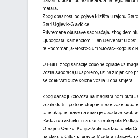
trakom u dužini od 40 metara, a na regionalnom
metara.
Zbog opasnosti od pojave klizišta u rejonu Star
Stari Ugljevik-Glavičice.
Privremene obustave saobraćaja, zbog deminira
Ljubogošta, kamenolom “Han Derventa” u opšti
te Podromanija-Mokro-Sumbulovac-Rogoušići-D
U FBiH, zbog sanacije odbojne ograde uz magistr
vozila saobraćaju usporeno, uz naizmjenično pr
se očekivati duže kolone vozila u oba smjera.
Zbog sanaciji kolovoza na magistralnom putu Јa
vozila do tri i po tone ukupne mase voze uspore
tone ukupne mase na snazi je obustava saobra
Radovi su aktuelni i na dionici auto-puta Podlu
Orašje u Ceriku, Konjic-Јablanica kod tunela C
na ulazu u Čitluk iz pravca Mostara i Јajce-Crn