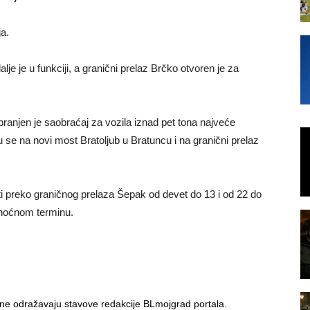
a.
je je u funkciji, a granični prelaz Brčko otvoren je za
anjen je saobraćaj za vozila iznad pet tona najveće
se na novi most Bratoljub u Bratuncu i na granični prelaz
ti preko graničnog prelaza Šepak od devet do 13 i od 22 do
 noćnom terminu.
i ne odražavaju stavove redakcije BLmojgrad portala.