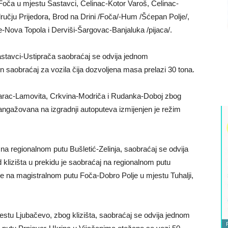
oča u mjestu Sastavci, Čelinac-Kotor Varoš, Čelinac-
ručju Prijedora, Brod na Drini /Foča/-Hum /Šćepan Polje/,
e-Nova Topola i Derviši-Šargovac-Banjaluka /pijaca/.
stavci-Ustiprača saobraćaj se odvija jednom
saobraćaj za vozila čija dozvoljena masa prelazi 30 tona.
zarac-Lamovita, Crkvina-Modriča i Rudanka-Doboj zbog
e angažovana na izgradnji autoputeva izmijenjen je režim
na regionalnom putu Bušletić-Zelinja, saobraćaj se odvija
lizišta u prekidu je saobraćaj na regionalnom putu
 je na magistralnom putu Foča-Dobro Polje u mjestu Tuhalji,
tu Ljubačevo, zbog klizišta, saobraćaj se odvija jednom