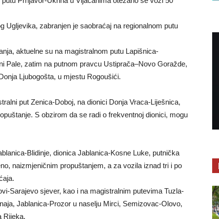
 putu Prnjavor-Ukrina u Vijačanima otežano se vozi 50
og Ugljevika, zabranjen je saobraćaj na regionalnom putu
nja, aktuelne su na magistralnom putu Lapišnica-
ni Pale, zatim na putnom pravcu Ustiprača–Novo Goražde,
onja Ljubogošta, u mjestu Rogoušići.
alni put Zenica-Doboj, na dionici Donja Vraca-Liješnica,
opuštanje. S obzirom da se radi o frekventnoj dionici, mogu
blanica-Blidinje, dionica Јablanica-Kosne Luke, putnička
no, naizmjeničnim propuštanjem, a za vozila iznad tri i po
ćaja.
govi-Sarajevo sjever, kao i na magistralnim putevima Tuzla-
rnaja, Јablanica-Prozor u naselju Mirci, Semizovac-Olovo,
a Rijeka.