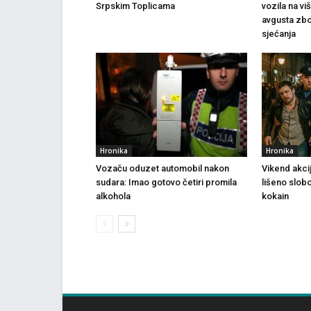
Srpskim Toplicama
vozila na vi
avgusta zbo
sjećanja
Hronika
Hronika
Vozaču oduzet automobil nakon
Vikend akci
sudara: Imao gotovo četiri promila
lišeno slob
alkohola
kokain