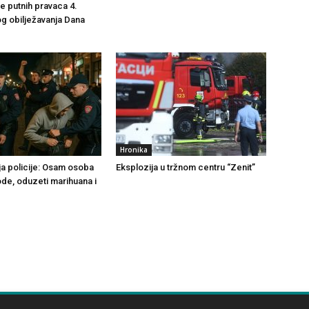
še putnih pravaca 4.
g obilježavanja Dana
Hronika
ja policije: Osam osoba
Eksplozija u tržnom centru “Zenit”
ode, oduzeti marihuana i