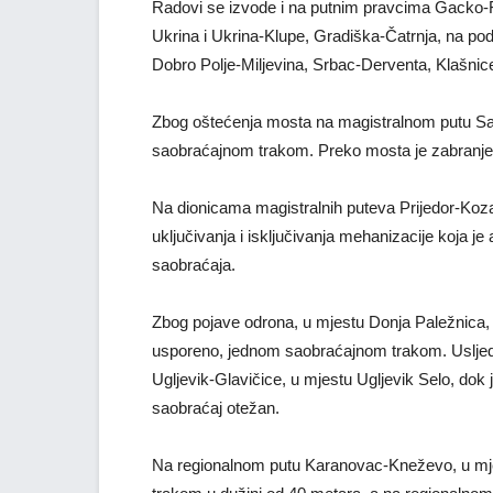
Radovi se izvode i na putnim pravcima Gacko-F
Ukrina i Ukrina-Klupe, Gradiška-Čatrnja, na pod
Dobro Polje-Miljevina, Srbac-Derventa, Klašnic
Zbog oštećenja mosta na magistralnom putu Sa
saobraćajnom trakom. Preko mosta je zabranjen 
Na dionicama magistralnih puteva Prijedor-Ko
uključivanja i isključivanja mehanizacije koja j
saobraćaja.
Zbog pojave odrona, u mjestu Donja Paležnica, 
usporeno, jednom saobraćajnom trakom. Usljed k
Ugljevik-Glavičice, u mjestu Ugljevik Selo, dok
saobraćaj otežan.
Na regionalnom putu Karanovac-Kneževo, u mjes