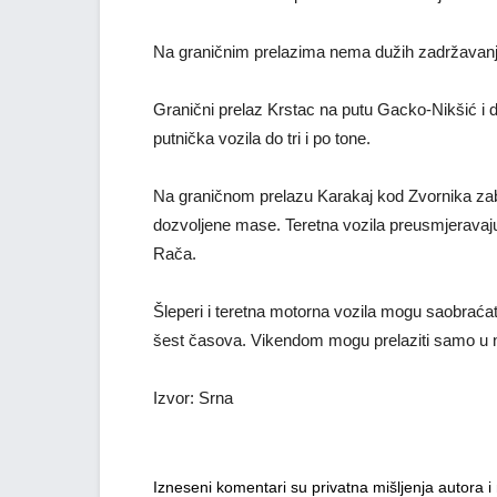
Na graničnim prelazima nema dužih zadržavanj
Granični prelaz Krstac na putu Gacko-Nikšić i dal
putnička vozila do tri i po tone.
Na graničnom prelazu Karakaj kod Zvornika zabr
dozvoljene mase. Teretna vozila preusmjeravaju 
Rača.
Šleperi i teretna motorna vozila mogu saobraća
šest časova. Vikendom mogu prelaziti samo u
Izvor: Srna
Izneseni komentari su privatna mišljenja autora 