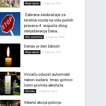
6 Avgusta, 2026
Moje vijesti
Zabrana saobraćaja za
teretna vozila na više putnih
pravaca 4. avgusta zbog
obilježavanja Dana...
4 Avgusta, 2026
Moj saobraćaj
Danas je dan žalosti
4 Avgusta, 2026
Moje vijesti
Vozaču oduzet automobil
nakon sudara: Imao gotovo
četiri promila alkohola
4 Avgusta, 2026
Hronika
Vikend akcija policije: