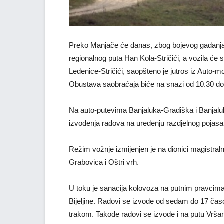
Preko Manjače će danas, zbog bojevog gađanja, 
regionalnog puta Han Kola-Stričići, a vozila će s
Ledenice-Stričići, saopšteno je jutros iz Auto-
Obustava saobraćaja biće na snazi od 10.30 do
Na auto-putevima Banjaluka-Gradiška i Banjaluk
izvođenja radova na uređenju razdjelnog pojasa 
Režim vožnje izmijenjen je na dionici magistra
Grabovica i Oštri vrh.
U toku je sanacija kolovoza na putnim pravcima B
Bijeljine. Radovi se izvode od sedam do 17 č
trakom. Takođe radovi se izvode i na putu Vršani