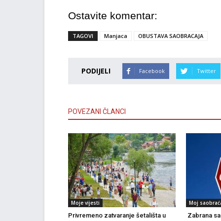
Ostavite komentar:
TAGOVI
Manjaca
OBUSTAVA SAOBRACAJA
PODIJELI
Facebook
Twitter
POVEZANI ČLANCI
Moje vijesti
Moj saobrać
Privremeno zatvaranje šetališta u
Zabrana sao