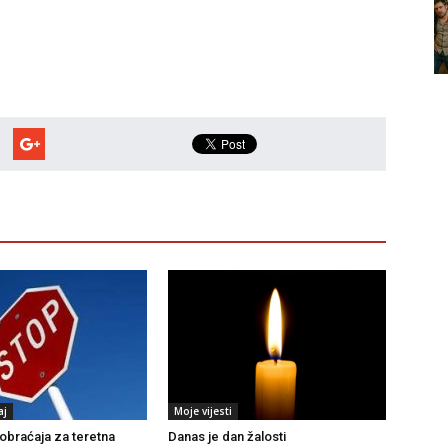
aj
Moje vijesti
braćaja za teretna
Danas je dan žalosti