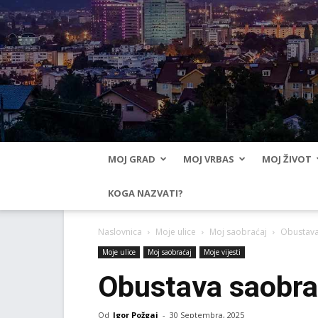
MOJ GRAD
MOJ VRBAS
MOJ ŽIVOT
KOGA NAZVATI?
Naslovnica
Moje ulice
Moj saobraćaj
Obustava
Moje ulice
Moj saobraćaj
Moje vijesti
Obustava saobra
Od
Igor Požgaj
-
30 Septembra, 2025