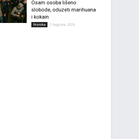
Osam osoba lišeno
slobode, oduzeti marihuana
i kokain
3 Avgusta, 2026
Hronika