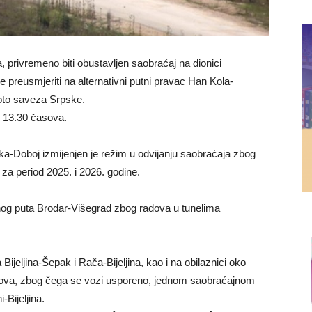
privremeno biti obustavljen saobraćaj na dionici
e preusmjeriti na alternativni putni pravac Han Kola-
moto saveza Srpske.
 13.30 časova.
a-Doboj izmijenjen je režim u odvijanju saobraćaja zbog
za period 2025. i 2026. godine.
lnog puta Brodar-Višegrad zbog radova u tunelima
ijeljina-Šepak i Rača-Bijeljina, kao i na obilaznici oko
asova, zbog čega se vozi usporeno, jednom saobraćajnom
-Bijeljina.