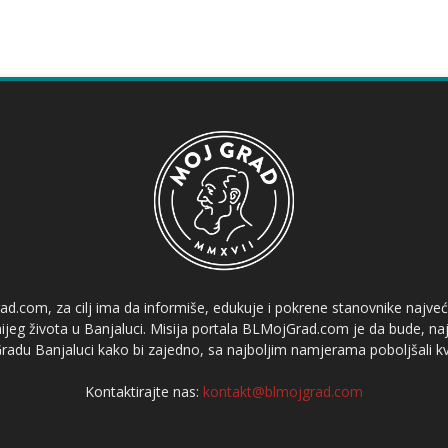
ad.com, za cilj ima da informiše, edukuje i pokrene stanovnike najve
etnijeg života u Banjaluci. Misija portala BLMojGrad.com je da bude, naj
adu Banjaluci kako bi zajedno, sa najboljim namjerama poboljšali kval
Kontaktirajte nas:
kontakt@blmojgrad.com