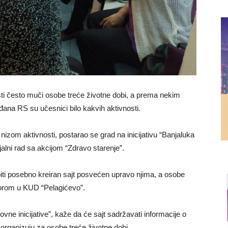
sti često muči osobe treće životne dobi, a prema nekim
ađana RS su učesnici bilo kakvih aktivnosti.
 nizom aktivnosti, postarao se grad na inicijativu “Banjaluka
ijalni rad sa akcijom “Zdravo starenje”.
biti posebno kreiran sajt posvećen upravo njima, a osobe
lorom u KUD “Pelagićevo”.
vne inicijative”, kaže da će sajt sadržavati informacije o
da organizuju za osobe treće životne dobi.