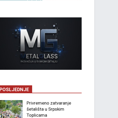
POSLJEDNJE
Privremeno zatvaranje
šetališta u Srpskim
Toplicama