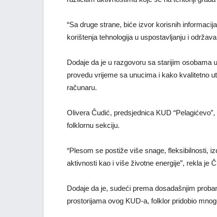
“Sa druge strane, biće izvor korisnih informacij
korištenja tehnologija u uspostavljanju i održava
Dodaje da je u razgovoru sa starijim osobama uv
provedu vrijeme sa unucima i kako kvalitetno utr
računaru.
Olivera Čudić, predsjednica KUD “Pelagićevo”, rek
folklornu sekciju.
“Plesom se postiže više snage, fleksibilnosti, iz
aktivnosti kao i više životne energije”, rekla je 
Dodaje da je, sudeći prema dosadašnjim probam
prostorijama ovog KUD-a, folklor pridobio mnog