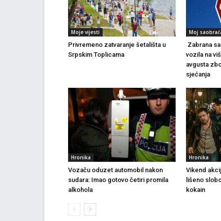
Moje vijesti
Moj saobrać
Privremeno zatvaranje šetališta u
Zabrana sao
Srpskim Toplicama
vozila na vi
avgusta zbo
sjećanja
Hronika
Hronika
Vozaču oduzet automobil nakon
Vikend akci
sudara: Imao gotovo četiri promila
lišeno slob
alkohola
kokain