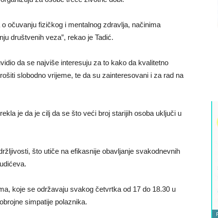
a o očuvanju fizičkog i mentalnog zdravlja, načinima
nju društvenih veza”, rekao je Tadić.
idio da se najviše interesuju za to kako da kvalitetno
ošiti slobodno vrijeme, te da su zainteresovani i za rad na
la je da je cilj da se što veći broj starijih osoba uključi u
držljivosti, što utiče na efikasnije obavljanje svakodnevnih
Čudićeva.
a, koje se održavaju svakog četvrtka od 17 do 18.30 u
obrojne simpatije polaznika.