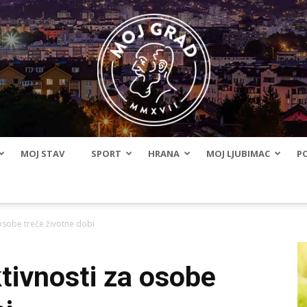
MOJ STAV
SPORT
HRANA
MOJ LJUBIMAC
PO
BLMojGrad
 osobe treće životne dobi
ktivnosti za osobe