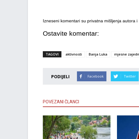
Izneseni komentari su privatna mišljenja autora 
Ostavite komentar:
TAGOVI
aktivnosti
Banja Luka
mjesne zajedn
PODIJELI
Facebook
Twitter
POVEZANI ČLANCI