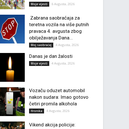
6 Avgusta, 2026
Moje vijesti
Zabrana saobraćaja za
teretna vozila na više putnih
pravaca 4. avgusta zbog
obilježavanja Dana...
4 Avgusta, 2026
Moj saobraćaj
Danas je dan žalosti
4 Avgusta, 2026
Moje vijesti
Vozaču oduzet automobil
nakon sudara: Imao gotovo
četiri promila alkohola
4 Avgusta, 2026
Hronika
Vikend akcija policije: