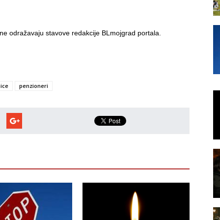
i ne odražavaju stavove redakcije BLmojgrad portala.
ice
penzioneri