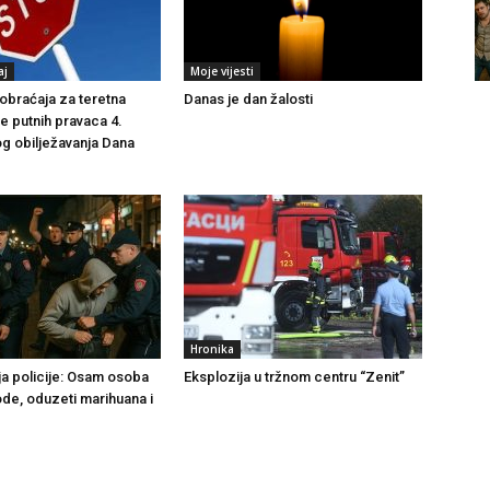
aj
Moje vijesti
braćaja za teretna
Danas je dan žalosti
še putnih pravaca 4.
g obilježavanja Dana
Hronika
ja policije: Osam osoba
Eksplozija u tržnom centru “Zenit”
ode, oduzeti marihuana i