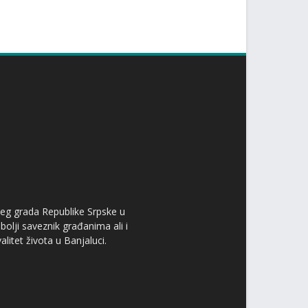
ćeg grada Republike Srpske u
bolji saveznik građanima ali i
itet života u Banjaluci.