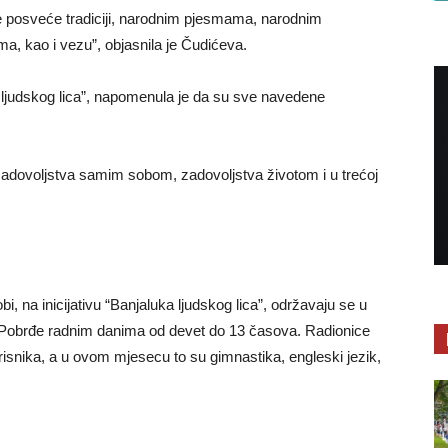
e posveće tradiciji, narodnim pjesmama, narodnim
a, kao i vezu”, objasnila je Čudićeva.
ka ljudskog lica”, napomenula je da su sve navedene
g zadovoljstva samim sobom, zadovoljstva životom i u trećoj
 na inicijativu “Banjaluka ljudskog lica”, održavaju se u
 Pobrđe radnim danima od devet do 13 časova. Radionice
isnika, a u ovom mjesecu to su gimnastika, engleski jezik,