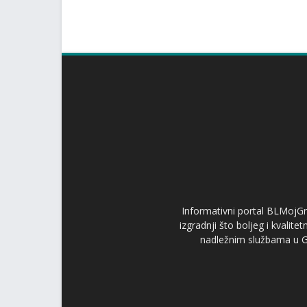
Informativni portal BLMojGr
izgradnji što boljeg i kvalit
nadležnim službama u Gr