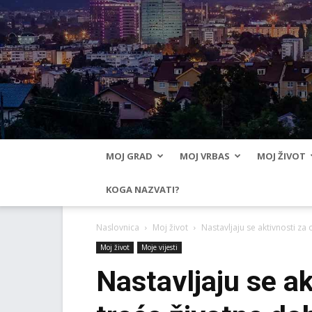
MOJ GRAD
MOJ VRBAS
MOJ ŽIVOT
KOGA NAZVATI?
Naslovnica
Moj život
Nastavljaju se aktivnosti za
Moj život
Moje vijesti
Nastavljaju se a