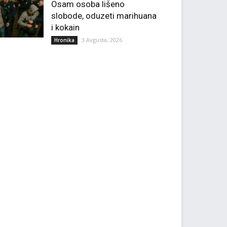
Osam osoba lišeno
slobode, oduzeti marihuana
i kokain
3 Avgusta, 2026
Hronika