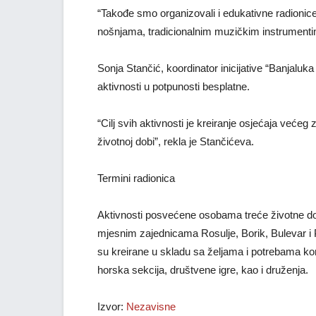
“Takođe smo organizovali i edukativne radionic
nošnjama, tradicionalnim muzičkim instrumentim
Sonja Stančić, koordinator inicijative “Banjalu
aktivnosti u potpunosti besplatne.
“Cilj svih aktivnosti je kreiranje osjećaja veće
životnoj dobi”, rekla je Stančićeva.
Termini radionica
Aktivnosti posvećene osobama treće životne dobi,
mjesnim zajednicama Rosulje, Borik, Bulevar i
su kreirane u skladu sa željama i potrebama kor
horska sekcija, društvene igre, kao i druženja.
Izvor:
Nezavisne