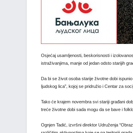
Osjećaj usamljenosti, beskorisnosti i izolovano
istraživanjima, manje od jedan odsto starijih gr
Da bi se život osoba starije životne dobi ispunio
ljudskog lica”, kojoj se pridružio i Centar za soc
Tako će krajem novembra svi stariji građani do
treće životne dobi sada mogu da se bave i folk
Ognjen Tadić, izvršni direktor Udruženja “Obrazo
različitim aktivnostima koje se na teritoriji gra