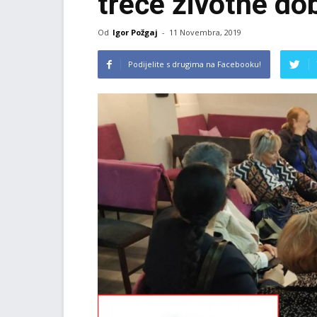
treće životne do
Od
Igor Požgaj
-
11 Novembra, 2019
Podijelite s drugima na Facebooku!