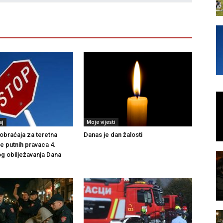
aj
Moje vijesti
braćaja za teretna
Danas je dan žalosti
še putnih pravaca 4.
g obilježavanja Dana