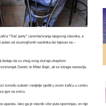
fića “Trač party” i premlaćivanja njegovog vlasnika, a
e jedan od osumnjičenih nasilnika bio bijesan na –
 koji dodaju da su zbog ovog slučaja uhapšeni
zimenjak Daniel, te Milan Bajić, ali se istraga nastavlja,
i između subote i nedjelje sjedili u ovom kafiću u centru
za igre na sreću.
o aparatu. Iako ga je vlasnik više puta opominjao, on nije