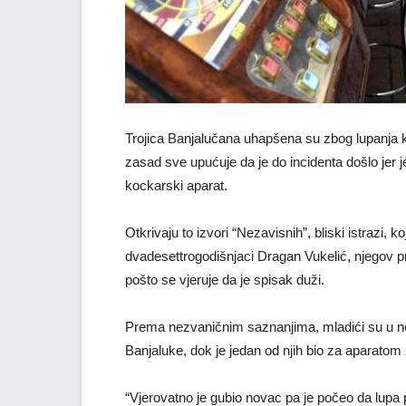
Trojica Banjalučana uhapšena su zbog lupanja ka
zasad sve upućuje da je do incidenta došlo jer j
kockarski aparat.
Otkrivaju to izvori “Nezavisnih”, bliski istrazi,
dvadesettrogodišnjaci Dragan Vukelić, njegov pre
pošto se vjeruje da je spisak duži.
Prema nezvaničnim saznanjima, mladići su u noć
Banjaluke, dok je jedan od njih bio za aparatom 
“Vjerovatno je gubio novac pa je počeo da lupa p