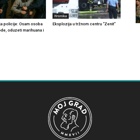
Hronika
ja policije: Osam osoba
Eksplozija u tržnom centru “Zenit”
ode, oduzeti marihuana i