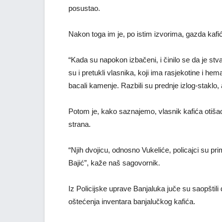
posustao.
Nakon toga im je, po istim izvorima, gazda kafić
“Kada su napokon izbačeni, i činilo se da je stva
su i pretukli vlasnika, koji ima rasjekotine i hem
bacali kamenje. Razbili su prednje izlog-staklo, a
Potom je, kako saznajemo, vlasnik kafića otiša
strana.
“Njih dvojicu, odnosno Vukeliće, policajci su pri
Bajić”, kaže naš sagovornik.
Iz Policijske uprave Banjaluka juče su saopštili
oštećenja inventara banjalučkog kafića.