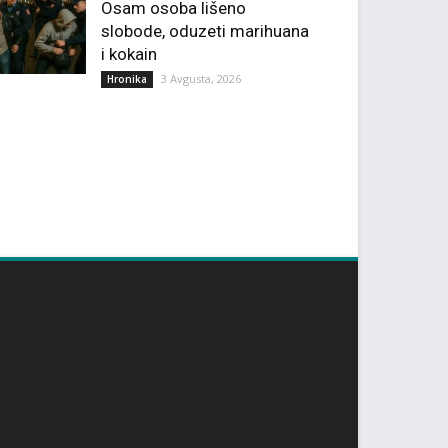
Osam osoba lišeno
slobode, oduzeti marihuana
i kokain
3 Avgusta, 2026
Hronika