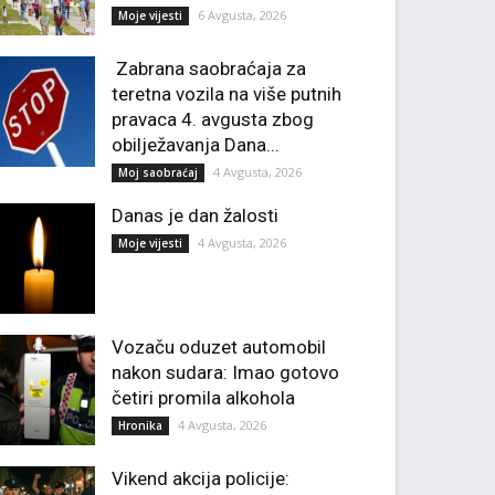
6 Avgusta, 2026
Moje vijesti
Zabrana saobraćaja za
teretna vozila na više putnih
pravaca 4. avgusta zbog
obilježavanja Dana...
4 Avgusta, 2026
Moj saobraćaj
Danas je dan žalosti
4 Avgusta, 2026
Moje vijesti
Vozaču oduzet automobil
nakon sudara: Imao gotovo
četiri promila alkohola
4 Avgusta, 2026
Hronika
Vikend akcija policije: