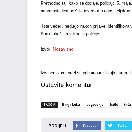
Prethodno su, kako se dodaje, policajci 5. maja,
nepoznata lica uništila inventar u ugostiteljskom 
“Iste večeri, nedugo nakon prijave, identifikovan
Banjaluke”, kazali su iz policije.
Izvor:
Nezavisne
Izneseni komentari su privatna mišljenja autora 
Ostavite komentar:
TAGOVI
Banja Luka
dugovanja
kafić
tuča
PODIJELI
Facebook
Twitter