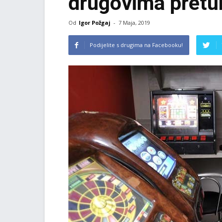
drugovima pretu
Od
Igor Požgaj
-
7 Maja, 2019
Podijelite s drugima na Facebooku!