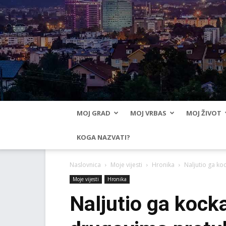
MOJ GRAD
MOJ VRBAS
MOJ ŽIVOT
KOGA NAZVATI?
Naslovnica
Moje vijesti
Hronika
Naljutio ga ko
Moje vijesti
Hronika
Naljutio ga kock