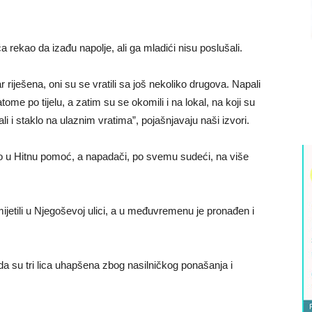
a rekao da izađu napolje, ali ga mladići nisu poslušali.
r riješena, oni su se vratili sa još nekoliko drugova. Napali
atome po tijelu, a zatim su se okomili i na lokal, na koji su
li i staklo na ulaznim vratima”, pojašnjavaju naši izvori.
o u Hitnu pomoć, a napadači, po svemu sudeći, na više
mijetili u Njegoševoj ulici, a u međuvremenu je pronađen i
 da su tri lica uhapšena zbog nasilničkog ponašanja i