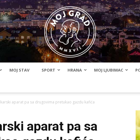
MOJ STAV
SPORT
HRANA
MOJ LJUBIMAC
PO
BLMojGrad
ckarski aparat pa sa drugovima pretukao gazdu kafića
arski aparat pa sa