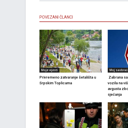
POVEZANI ČLANCI
Moje vijesti
Moj saobrać
Privremeno zatvaranje šetališta u
Zabrana sao
Srpskim Toplicama
vozila na vi
avgusta zbo
sjećanja