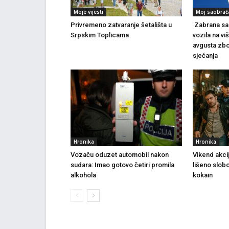
Moje vijesti
Moj saobrać
Privremeno zatvaranje šetališta u
Zabrana sao
Srpskim Toplicama
vozila na vi
avgusta zbo
sjećanja
Hronika
Hronika
Vozaču oduzet automobil nakon
Vikend akci
sudara: Imao gotovo četiri promila
lišeno slob
alkohola
kokain