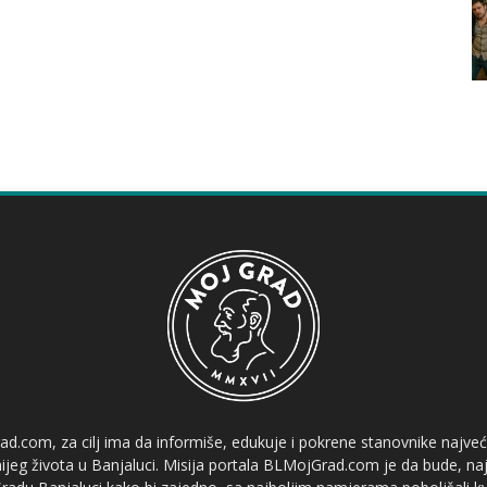
ad.com, za cilj ima da informiše, edukuje i pokrene stanovnike najve
etnijeg života u Banjaluci. Misija portala BLMojGrad.com je da bude, naj