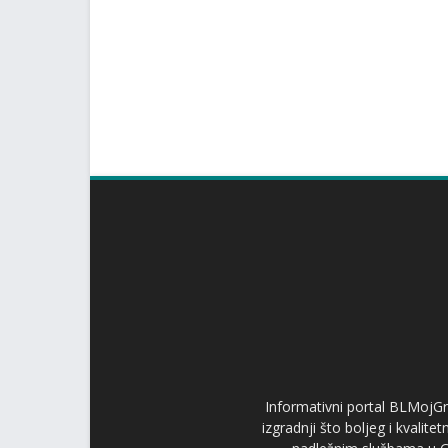
Informativni portal BLMojGr
izgradnji što boljeg i kvalit