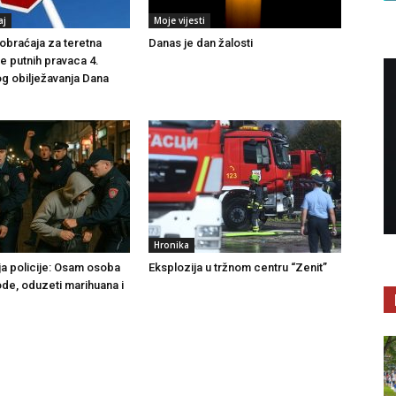
aj
Moje vijesti
braćaja za teretna
Danas je dan žalosti
še putnih pravaca 4.
g obilježavanja Dana
Hronika
ja policije: Osam osoba
Eksplozija u tržnom centru “Zenit”
ode, oduzeti marihuana i