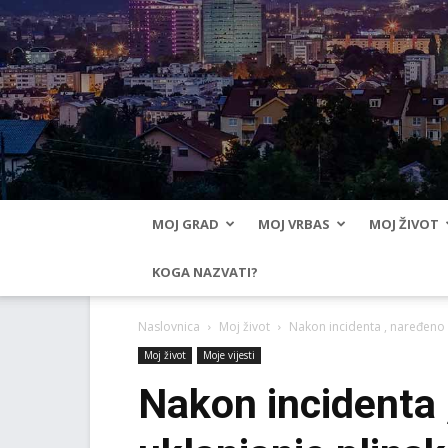
MOJ GRAD
MOJ VRBAS
MOJ ŽIVOT
KOGA NAZVATI?
Naslovnica
Moj život
Nakon incidenta , naređeno 
Moj život
Moje vijesti
Nakon incidenta