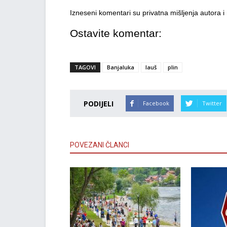
Izneseni komentari su privatna mišljenja autora 
Ostavite komentar:
TAGOVI
Banjaluka
lauš
plin
PODIJELI
Facebook
Twitter
POVEZANI ČLANCI