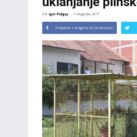
uklanjanje plins
Od
Igor Požgaj
-
17 Avgusta, 2017
Podijelite s drugima na Facebooku!