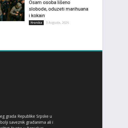
Osam osoba lišeno
slobode, oduzeti marihuana
i kokain
3 Avgusta, 2026
Hronika
ćeg grada Republike Srpske u
bolji saveznik građanima ali i