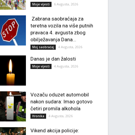
6 Avgusta, 2026
Moje vijesti
Zabrana saobraćaja za
teretna vozila na više putnih
pravaca 4. avgusta zbog
obilježavanja Dana...
4 Avgusta, 2026
Moj saobraćaj
Danas je dan žalosti
4 Avgusta, 2026
Moje vijesti
Vozaču oduzet automobil
nakon sudara: Imao gotovo
četiri promila alkohola
4 Avgusta, 2026
Hronika
Vikend akcija policije: