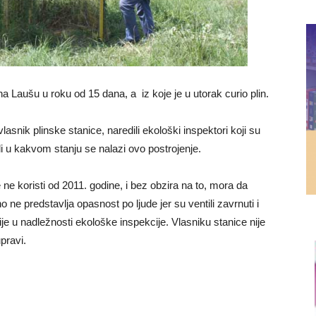
 na Laušu u roku od 15 dana, a iz koje je u utorak curio plin.
asnik plinske stanice, naredili ekološki inspektori koji su
ili u kakvom stanju se nalazi ovo postrojenje.
ne koristi od 2011. godine, i bez obzira na to, mora da
 ne predstavlja opasnost po ljude jer su ventili zavrnuti i
nije u nadležnosti ekološke inspekcije. Vlasniku stanice nije
pravi.