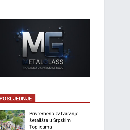
POSLJEDNJE
Privremeno zatvaranje
šetališta u Srpskim
Toplicama