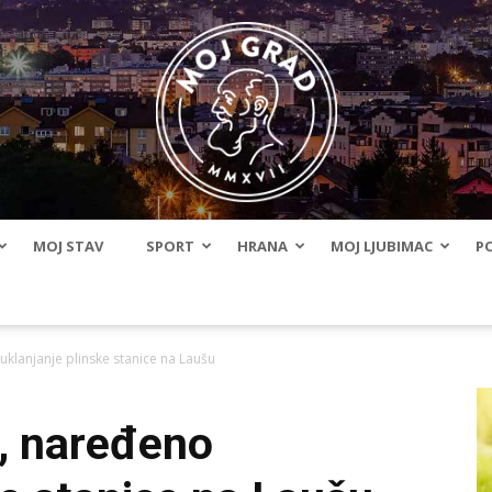
MOJ STAV
SPORT
HRANA
MOJ LJUBIMAC
PO
BLMojGrad
uklanjanje plinske stanice na Laušu
 , naređeno