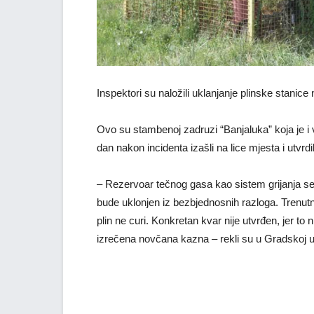
Inspektori su naložili uklanjanje plinske stanice
Ovo su stambenoj zadruzi “Banjaluka” koja je i vl
dan nakon incidenta izašli na lice mjesta i utvrd
– Rezervoar tečnog gasa kao sistem grijanja se 
bude uklonjen iz bezbjednosnih razloga. Trenutno
plin ne curi. Konkretan kvar nije utvrđen, jer to 
izrečena novčana kazna – rekli su u Gradskoj u