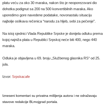
platu veću za oko 30 maraka, nakon što je neoporezovani dio
dohotka podignut sa 200 na 500 konvertibilnih maraka. Ako
uporedimo gore navedene podatake, novonastalu situaciju
najbolje oslikava rečenica “narodu za hljeb, sebi za pečenje”.
Na istoj sjednici Vlada Republike Srpske je donijela odluku prema
kojoj najniža plata u Republici Srpskoj neće biti 400, nego 440
maraka.
Odluka je objavljena u 69. broju „Službenog glasnika RS“ od 25.
jula.
Izvor:
Srpskacafe
Izneseni komentari su privatna mišljenja autora i ne odražavaju
stavove redakcije BLmojgrad portala.