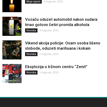
4 Avgusta, 2026
Moje vijesti
Vozaču oduzet automobil nakon sudara:
Imao gotovo četiri promila alkohola
4 Avgusta, 2026
Hronika
Vikend akcija policije: Osam osoba lišeno
slobode, oduzeti marihuana i kokain
3 Avgusta, 2026
Hronika
Eksplozija u tržnom centru “Zenit”
3 Avgusta, 2026
Hronika