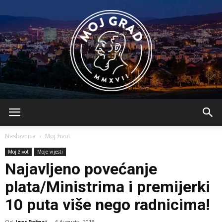
BLMojGrad
Naslovnica
Moj život
Moj život
Moje vijesti
Najavljeno povećanje
plata/Ministrima i premijerki
10 puta više nego radnicima!
Od
Igor Požgaj
-
6 Avgusta, 2018