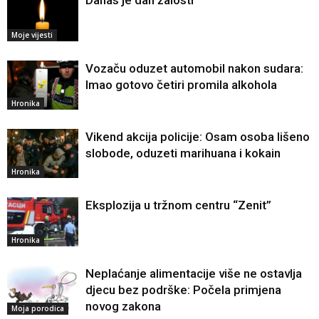
Danas je dan žalosti
Moje vijesti
Vozaču oduzet automobil nakon sudara:
Imao gotovo četiri promila alkohola
Hronika
Vikend akcija policije: Osam osoba lišeno
slobode, oduzeti marihuana i kokain
Hronika
Eksplozija u tržnom centru “Zenit”
Hronika
Neplaćanje alimentacije više ne ostavlja
djecu bez podrške: Počela primjena
novog zakona
Moja porodica