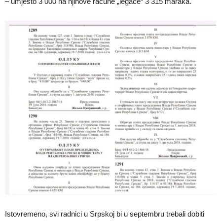
– umjesto 3 000 na njihove račune „legaće“ 3 315 maraka.
Istovremeno, svi radnici u Srpskoj bi u septembru trebali dobiti