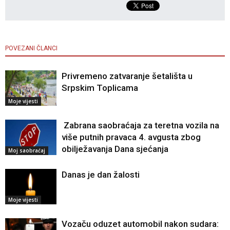
POVEZANI ČLANCI
Privremeno zatvaranje šetališta u
Srpskim Toplicama
Moje vijesti
Zabrana saobraćaja za teretna vozila na
više putnih pravaca 4. avgusta zbog
obilježavanja Dana sjećanja
Moj saobraćaj
Danas je dan žalosti
Moje vijesti
Vozaču oduzet automobil nakon sudara: