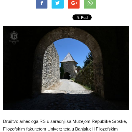
Društvo arheologa RS u saradnji sa Muzejom Republike Srpske,
Filozofskim fakultetom Univerziteta u Banjaluci i Filozofskim