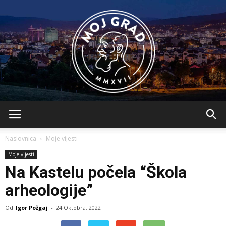
BLMojGrad
Naslovnica
Moje vijesti
Moje vijesti
Na Kastelu počela “Škola
arheologije”
Od
Igor Požgaj
-
24 Oktobra, 2022