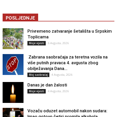
POSLJEDNJE
Privremeno zatvaranje šetališta u Srpskim
Toplicama
6 Avgusta, 2026
Moje vijesti
Zabrana saobraćaja za teretna vozila na
više putnih pravaca 4. avgusta zbog
obilježavanja Dana...
4 Avgusta, 2026
Moj saobraćaj
Danas je dan žalosti
4 Avgusta, 2026
Moje vijesti
Vozaču oduzet automobil nakon sudara:
Imao gotovo četiri promila alkohola