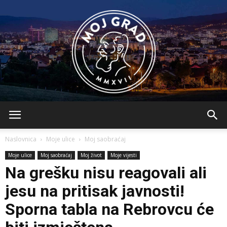
BLMojGrad
Naslovnica
Moje ulice
Moj saobraćaj
Moje ulice
Moj saobraćaj
Moj život
Moje vijesti
Na grešku nisu reagovali ali
jesu na pritisak javnosti!
Sporna tabla na Rebrovcu će