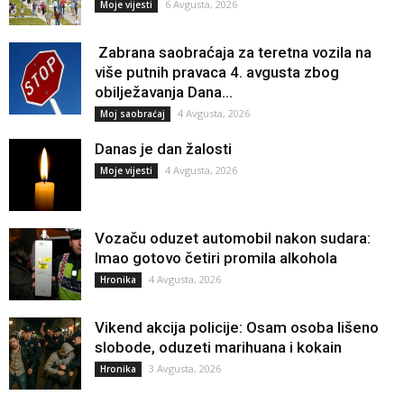
6 Avgusta, 2026
Moje vijesti
Zabrana saobraćaja za teretna vozila na
više putnih pravaca 4. avgusta zbog
obilježavanja Dana...
4 Avgusta, 2026
Moj saobraćaj
Danas je dan žalosti
4 Avgusta, 2026
Moje vijesti
Vozaču oduzet automobil nakon sudara:
Imao gotovo četiri promila alkohola
4 Avgusta, 2026
Hronika
Vikend akcija policije: Osam osoba lišeno
slobode, oduzeti marihuana i kokain
3 Avgusta, 2026
Hronika