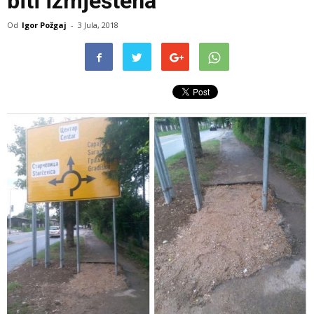
biti izmještena
Od
Igor Požgaj
-
3 Jula, 2018