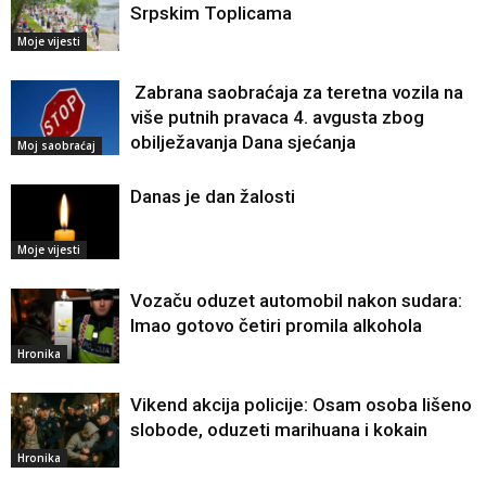
Srpskim Toplicama
Moje vijesti
Zabrana saobraćaja za teretna vozila na
više putnih pravaca 4. avgusta zbog
obilježavanja Dana sjećanja
Moj saobraćaj
Danas je dan žalosti
Moje vijesti
Vozaču oduzet automobil nakon sudara:
Imao gotovo četiri promila alkohola
Hronika
Vikend akcija policije: Osam osoba lišeno
slobode, oduzeti marihuana i kokain
Hronika