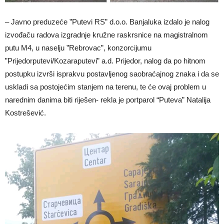
– Javno preduzeće ”Putevi RS” d.o.o. Banjaluka izdalo je nalog
izvođaču radova izgradnje kružne raskrsnice na magistralnom
putu M4, u naselju ”Rebrovac”, konzorcijumu
”Prijedorputevi/Kozaraputevi” a.d. Prijedor, nalog da po hitnom
postupku izvrši isprakvu postavljenog saobraćajnog znaka i da se
uskladi sa postojećim stanjem na terenu, te će ovaj problem u
narednim danima biti riješen- rekla je portparol “Puteva” Natalija
Kostrešević.