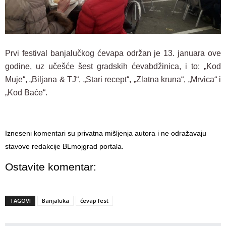
P
rvi festival banjalučkog ćevapa održan je 13. januara ove
godine, uz učešće šest gradskih ćevabdžinica, i to: „Kod
Muje“, „Biljana & TJ“, „Stari recept“, „Zlatna kruna“, „Mrvica“ i
„Kod Baće“.
Izneseni komentari su privatna mišljenja autora i ne odražavaju
stavove redakcije BLmojgrad portala.
Ostavite komentar:
TAGOVI
Banjaluka
ćevap fest