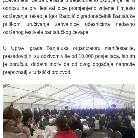
„
Ćevap fest“
će da
prerast
e
u tradicionalno okupljanje,
ali
u
odnosu na prvi festival bi
će promjenjeno vrijeme i mjesto
održavanja, rekao je
Igor Radojičić
gradonačelnik Banjaluke
prilikom
uruči
vanja
zahvalnice učesnicima nedavno
održanog festivala banjalučkog ćevapa.
U Upravi grada Banjaluka organizatoru manifestacije,
prezadovoljni
su odzivom više
od 10.000 posjetilaca,
što im
je poručuju dodatni motiv da
od ovog događaja napravi
e
prepoznatljiv turistički proizvod.