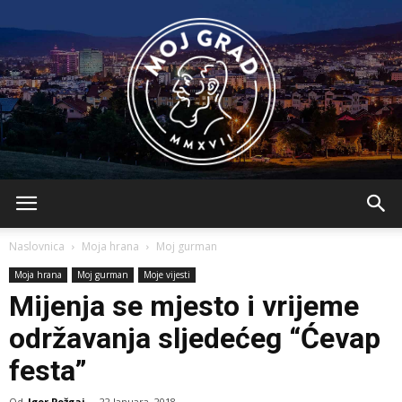
BLMojGrad
Naslovnica
Moja hrana
Moj gurman
Moja hrana
Moj gurman
Moje vijesti
Mijenja se mjesto i vrijeme
održavanja sljedećeg “Ćevap
festa”
Od
Igor Požgaj
-
22 Januara, 2018