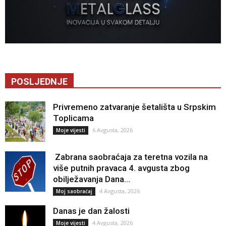
POSLJEDNJE
Privremeno zatvaranje šetališta u Srpskim
Toplicama
6 Avgusta, 2026
Moje vijesti
Zabrana saobraćaja za teretna vozila na
više putnih pravaca 4. avgusta zbog
obilježavanja Dana...
4 Avgusta, 2026
Moj saobraćaj
Danas je dan žalosti
4 Avgusta, 2026
Moje vijesti