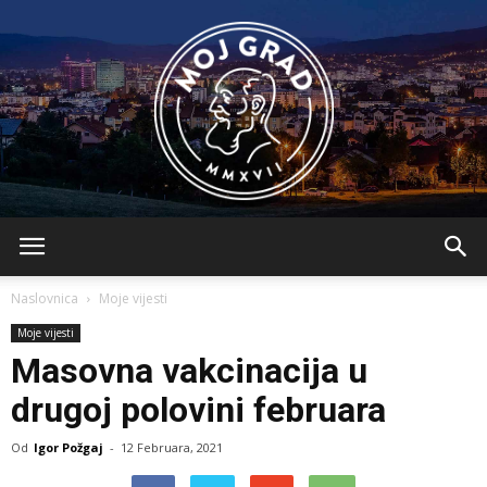
BLMojGrad
Naslovnica
Moje vijesti
Moje vijesti
Masovna vakcinacija u
drugoj polovini februara
Od
Igor Požgaj
-
12 Februara, 2021