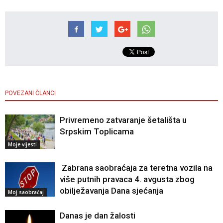
POVEZANI ČLANCI
Privremeno zatvaranje šetališta u
Srpskim Toplicama
Moje vijesti
Zabrana saobraćaja za teretna vozila na
više putnih pravaca 4. avgusta zbog
obilježavanja Dana sjećanja
Moj saobraćaj
Danas je dan žalosti