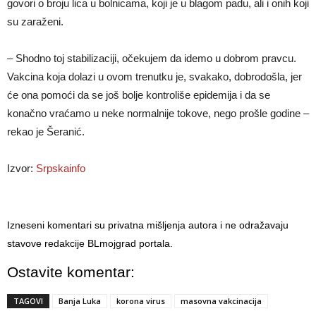
govori o broju lica u bolnicama, koji je u blagom padu, ali i onih koji
su zaraženi.
– Shodno toj stabilizaciji, očekujem da idemo u dobrom pravcu.
Vakcina koja dolazi u ovom trenutku je, svakako, dobrodošla, jer
će ona pomoći da se još bolje kontroliše epidemija i da se
konačno vraćamo u neke normalnije tokove, nego prošle godine –
rekao je Šeranić.
Izvor:
Srpskainfo
Izneseni komentari su privatna mišljenja autora i ne odražavaju
stavove redakcije BLmojgrad portala.
Ostavite komentar:
TAGOVI
Banja Luka
korona virus
masovna vakcinacija