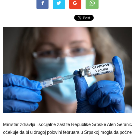
Ministar zdravlja i socijalne zaštite Republike Srpske Alen Šeranić
očekuje da bi u drugoj polovini februara u Srpskoj mogla da počne