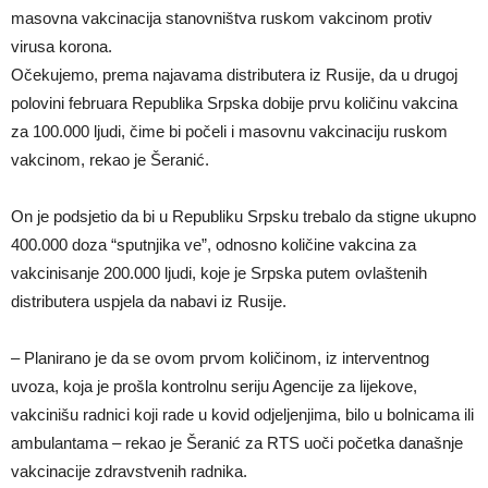
masovna vakcinacija stanovništva ruskom vakcinom protiv
virusa korona.
Očekujemo, prema najavama distributera iz Rusije, da u drugoj
polovini februara Republika Srpska dobije prvu količinu vakcina
za 100.000 ljudi, čime bi počeli i masovnu vakcinaciju ruskom
vakcinom, rekao je Šeranić.
On je podsjetio da bi u Republiku Srpsku trebalo da stigne ukupno
400.000 doza “sputnjika ve”, odnosno količine vakcina za
vakcinisanje 200.000 ljudi, koje je Srpska putem ovlaštenih
distributera uspjela da nabavi iz Rusije.
– Planirano je da se ovom prvom količinom, iz interventnog
uvoza, koja je prošla kontrolnu seriju Agencije za lijekove,
vakcinišu radnici koji rade u kovid odjeljenjima, bilo u bolnicama ili
ambulantama – rekao je Šeranić za RTS uoči početka današnje
vakcinacije zdravstvenih radnika.