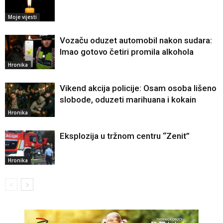
Moje vijesti
Vozaču oduzet automobil nakon sudara:
Imao gotovo četiri promila alkohola
Hronika
Vikend akcija policije: Osam osoba lišeno
slobode, oduzeti marihuana i kokain
Hronika
Eksplozija u tržnom centru “Zenit”
Hronika