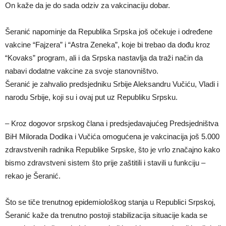
On kaže da je do sada odziv za vakcinaciju dobar.
Šeranić napominje da Republika Srpska još očekuje i određene
vakcine “Fajzera” i “Astra Zeneka”, koje bi trebao da dođu kroz
“Kovaks” program, ali i da Srpska nastavlja da traži način da
nabavi dodatne vakcine za svoje stanovništvo.
Šeranić je zahvalio predsjedniku Srbije Aleksandru Vučiću, Vladi i
narodu Srbije, koji su i ovaj put uz Republiku Srpsku.
– Kroz dogovor srpskog člana i predsjedavajućeg Predsjedništva
BiH Milorada Dodika i Vučića omogućena je vakcinacija još 5.000
zdravstvenih radnika Republike Srpske, što je vrlo značajno kako
bismo zdravstveni sistem što prije zaštitili i stavili u funkciju –
rekao je Šeranić.
Što se tiče trenutnog epidemiološkog stanja u Republici Srpskoj,
Šeranić kaže da trenutno postoji stabilizacija situacije kada se