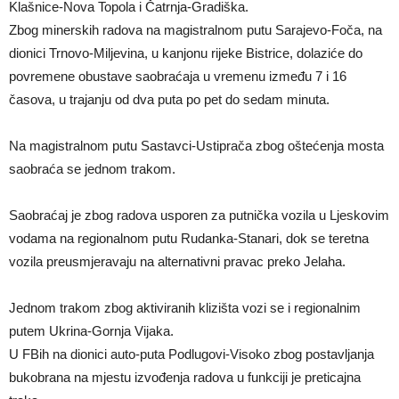
Klašnice-Nova Topola i Čatrnja-Gradiška.
Zbog minerskih radova na magistralnom putu Sarajevo-Foča, na
dionici Trnovo-Miljevina, u kanjonu rijeke Bistrice, dolaziće do
povremene obustave saobraćaja u vremenu između 7 i 16
časova, u trajanju od dva puta po pet do sedam minuta.
Na magistralnom putu Sastavci-Ustiprača zbog oštećenja mosta
saobraća se jednom trakom.
Saobraćaj je zbog radova usporen za putnička vozila u Ljeskovim
vodama na regionalnom putu Rudanka-Stanari, dok se teretna
vozila preusmjeravaju na alternativni pravac preko Jelaha.
Jednom trakom zbog aktiviranih klizišta vozi se i regionalnim
putem Ukrina-Gornja Vijaka.
U FBih na dionici auto-puta Podlugovi-Visoko zbog postavljanja
bukobrana na mjestu izvođenja radova u funkciji je preticajna