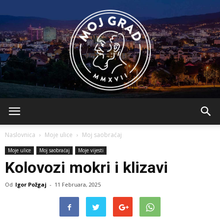
BLMojGrad
Naslovnica
Moje ulice
Moj saobraćaj
Moje ulice
Moj saobraćaj
Moje vijesti
Kolovozi mokri i klizavi
Od
Igor Požgaj
-
11 Februara, 2025