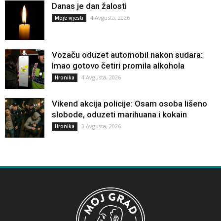
Danas je dan žalosti
4 Avgusta, 2026
Moje vijesti
Vozaču oduzet automobil nakon sudara:
Imao gotovo četiri promila alkohola
4 Avgusta, 2026
Hronika
Vikend akcija policije: Osam osoba lišeno
slobode, oduzeti marihuana i kokain
3 Avgusta, 2026
Hronika