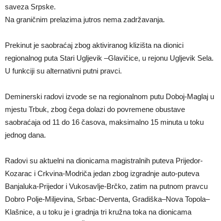
saveza Srpske.
Na graničnim prelazima jutros nema zadržavanja.
Prekinut je saobraćaj zbog aktiviranog klizišta na dionici
regionalnog puta Stari Ugljevik –Glavičice, u rejonu Ugljevik Sela.
U funkciji su alternativni putni pravci.
Deminerski radovi izvode se na regionalnom putu Doboj-Maglaj u
mjestu Trbuk, zbog čega dolazi do povremene obustave
saobraćaja od 11 do 16 časova, maksimalno 15 minuta u toku
jednog dana.
Radovi su aktuelni na dionicama magistralnih puteva Prijedor-
Kozarac i Crkvina-Modriča jedan zbog izgradnje auto-puteva
Banjaluka-Prijedor i Vukosavlje-Brčko, zatim na putnom pravcu
Dobro Polje-Miljevina, Srbac-Derventa, Gradiška–Nova Topola–
Klašnice, a u toku je i gradnja tri kružna toka na dionicama