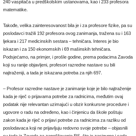
240 vaspitača u predškolskim ustanovama, kao i 233 profesora
matematike.
Takođe, velika zainteresovanost bila je i za profesore fizike, pa su
poslodavci tražili 192 profesora ovog zanimanja, tražena su i 163
ljekara i 217 medicinskih sestara – tehničara. Interes je bio
iskazan i za 150 ekonomskih i 69 mašinskih tehničara.
Podsjećamo, na primjer, i prošle godine, prema podacima Zavoda
koji su ranije objavljeni, profesori razredne nastave su bili
najtraženiji, a tada je iskazana potreba za njih 697.
– Profesor razredne nastave je zanimanje koje je bilo najtraženije
kada je riječ o prijavama potrebe za radnicima, međutim ovaj
podatak nije relevantan uzimajući u obzir konkursne procedure i
ugovore o radu na određeno, kao i činjenicu da škole poštuju
zakon kada je riječ o prijavi potrebe za radnicima za razliku od
poslodavaca koji ne prijavljuju redovno svoje potrebe – objasnili
su tada iz Zavoda za zapošljavanje RS, što je zasigurno i sada