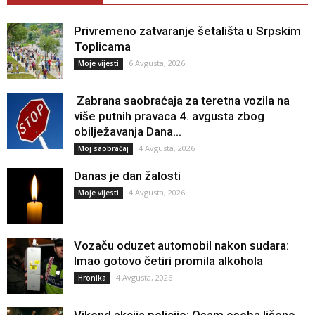
Privremeno zatvaranje šetališta u Srpskim
Toplicama
6 Avgusta, 2026
Moje vijesti
Zabrana saobraćaja za teretna vozila na
više putnih pravaca 4. avgusta zbog
obilježavanja Dana...
4 Avgusta, 2026
Moj saobraćaj
Danas je dan žalosti
4 Avgusta, 2026
Moje vijesti
Vozaču oduzet automobil nakon sudara:
Imao gotovo četiri promila alkohola
4 Avgusta, 2026
Hronika
Vikend akcija policije: Osam osoba lišeno