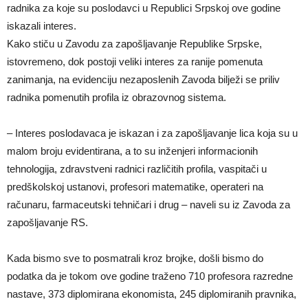
radnika za koje su poslodavci u Republici Srpskoj ove godine
iskazali interes.
Kako stiču u Zavodu za zapošljavanje Republike Srpske,
istovremeno, dok postoji veliki interes za ranije pomenuta
zanimanja, na evidenciju nezaposlenih Zavoda bilježi se priliv
radnika pomenutih profila iz obrazovnog sistema.
– Interes poslodavaca je iskazan i za zapošljavanje lica koja su u
malom broju evidentirana, a to su inženjeri informacionih
tehnologija, zdravstveni radnici različitih profila, vaspitači u
predškolskoj ustanovi, profesori matematike, operateri na
računaru, farmaceutski tehničari i drug – naveli su iz Zavoda za
zapošljavanje RS.
Kada bismo sve to posmatrali kroz brojke, došli bismo do
podatka da je tokom ove godine traženo 710 profesora razredne
nastave, 373 diplomirana ekonomista, 245 diplomiranih pravnika,