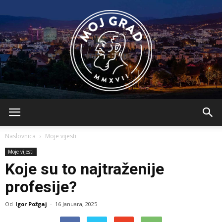
BLMojGrad
Naslovnica
Moje vijesti
Moje vijesti
Koje su to najtraženije
profesije?
Od
Igor Požgaj
-
16 Januara, 2025