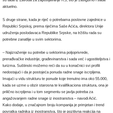
aktuelno.
S druge strane, kada je riječ o potrebama poslovne zajednice u
Republici Srpskoj, prema riječima Saše Aćića, direktora Unije
udruženja poslodavaca Republike Srpske, na tržištu rada su
potrebne zanatlije u svim sektorima.
– Najizraženije su potrebe u sektorima poljoprivrede,
prerađivačke industrije, građevinarstva i sada već i ugostiteljstva i
turizma. Suštinski možemo reći da su u konačnici svi profili
nedostajući i da je postojeća ponuda radne snage iscrpljena.
Imajući u vidu strukturu te ponude koje trenutno ima oko 55.000,
kada se uzme u obzir starosna te kvalifikaciona struktura, ona je
prilično iscrpljena i u tom segmentu se javlja potreba za
angažovanjem radne snage iz inostranstva – navodi Aćić.
Kako dodaje, u značajnom broju kompanija je primjetan i trend
povratka radnika iz inostranstva, što je pozitivna reakcija na